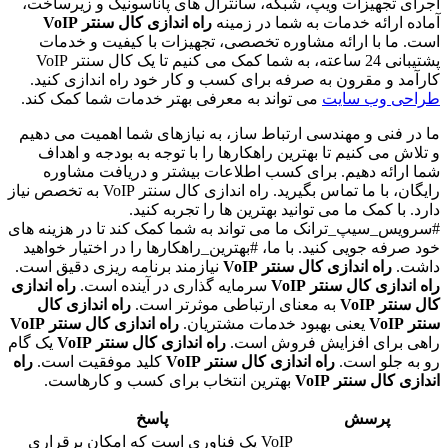
اجرای تجهیزات ویپ، شبکه، سانترال های پاناسونیک و زیرساخت،
آماده ارائه خدمات به شما در زمینه
راه اندازی کال سنتر VoIP
است. ما با ارائه مشاوره تخصصی، تجهیزات با کیفیت و خدمات
پشتیبانی 24 ساعته، به شما کمک می کنیم تا یک کال سنتر VoIP
کارآمد و مقرون به صرفه برای کسب و کار خود راه اندازی کنید.
طراحی وب سایت
می تواند به معرفی بهتر خدمات شما کمک کند.
ما در فنی و مهندسی ارتباط ساز، به نیازهای شما اهمیت می دهیم
و تلاش می کنیم تا بهترین راهکارها را با توجه به بودجه و اهداف
شما ارائه دهیم. برای کسب اطلاعات بیشتر و دریافت مشاوره
رایگان، با ما تماس بگیرید. راه اندازی کال سنتر VoIP به تخصص نیاز
دارد. با کمک ما می توانید بهترین ها را تجربه کنید.
#سرویس_سیپ_ترانک ما می تواند به شما کمک کند تا در هزینه های
خود صرفه جویی کنید. با ما، #بهترین_راهکارها را در اختیار خواهید
داشت.
راه اندازی کال سنتر VoIP
نیازمند برنامه ریزی دقیق است.
راه اندازی کال سنتر VoIP
سرمایه گذاری در آینده است.
راه اندازی
کال سنتر VoIP
به معنای ارتباطی موثرتر است.
راه اندازی کال
سنتر VoIP
یعنی بهبود خدمات مشتریان.
راه اندازی کال سنتر VoIP
راهی برای افزایش فروش است.
راه اندازی کال سنتر VoIP
یک گام
رو به جلو است.
راه اندازی کال سنتر VoIP
کلید موفقیت است.
راه
اندازی کال سنتر VoIP
بهترین انتخاب برای کسب و کارهاست.
پرسش
پاسخ
VoIP یک فناوری است که امکان برقراری