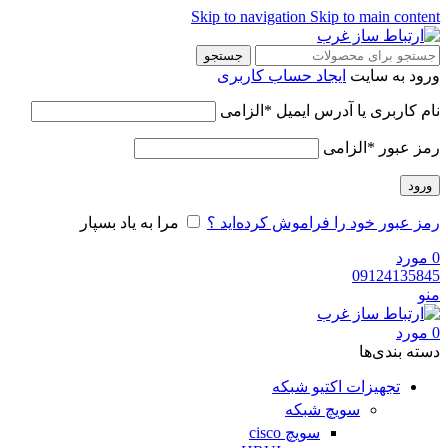
Skip to navigation
Skip to main content
جستجو
ورود به سایت
ایجاد حساب کاربری
نام کاربری یا آدرس ایمیل
*
الزامی
رمز عبور
*
الزامی
ورود
رمز عبور خود را فراموش کرده‌اید ؟
مرا به یاد بسپار
0
مورد
09124135845
منو
0
مورد
دسته‌ بندی‌ها
تجهیزات اکتیو شبکه
سویچ شبکه
سویچ cisco