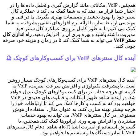
همچنین، VoIP امکاناتی مانند گزارش گیری و تحلیل داده ها را در
اختیار شما قرار می دهد که به شما کمک می کند تا عملکرد کال
سنتر خود را بهبود بخشید و تصمیمات بهتری بگیرید. ما در فنی و
مهندسی ارتباط ساز، با ارائه نرم افزارهای تلفنی پیشرفته، به شما
کمک می کنیم تا به طور کامل بر روی عملکرد کال سنتر خود
مدیریت داشته باشید و بهره وری آن را افزایش دهید.
راه اندازی کال
سنتر VoIP
می تواند به شما کمک کند تا در زمان و هزینه خود صرفه
جویی کنید.
آینده کال سنترهای VoIP برای کسب‌وکارهای کوچک 🔮
آینده کال سنترهای VoIP برای کسب‌وکارهای کوچک بسیار روشن
است. با پیشرفت تکنولوژی و افزایش سرعت اینترنت، VoIP به
گزینه ای هرچه جذاب تر برای کسب‌وکارهای کوچک تبدیل خواهد
شد. در آینده، شاهد ظهور امکانات و قابلیت های جدیدی در VoIP
خواهیم بود که به کسب و کارها کمک می کند تا ارتباطات خود را
هرچه بیشتر بهینه سازی کنند. به عنوان مثال، استفاده از هوش
مصنوعی در کال سنترهای VoIP، می تواند به بهبود خدمات
مشتریان و افزایش بهره وری اپراتورها کمک کند. همچنین، با
گسترش استفاده از اینترنت اشیا (IoT)، شاهد ادغام کال سنترهای
VoIP با سایر دستگاه ها و سیستم ها خواهیم بود.