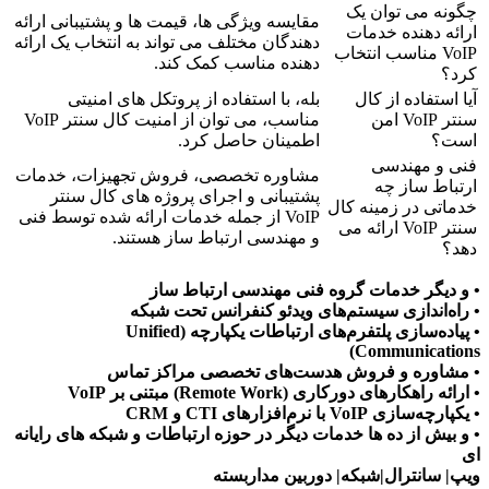
چگونه می توان یک
مقایسه ویژگی ها، قیمت ها و پشتیبانی ارائه
ارائه دهنده خدمات
دهندگان مختلف می تواند به انتخاب یک ارائه
VoIP مناسب انتخاب
دهنده مناسب کمک کند.
کرد؟
آیا استفاده از کال
بله، با استفاده از پروتکل های امنیتی
سنتر VoIP امن
مناسب، می توان از امنیت کال سنتر VoIP
است؟
اطمینان حاصل کرد.
فنی و مهندسی
مشاوره تخصصی، فروش تجهیزات، خدمات
ارتباط ساز چه
پشتیبانی و اجرای پروژه های کال سنتر
خدماتی در زمینه کال
VoIP از جمله خدمات ارائه شده توسط فنی
سنتر VoIP ارائه می
و مهندسی ارتباط ساز هستند.
دهد؟
• و دیگر خدمات گروه فنی مهندسی ارتباط ساز
• راه‌اندازی سیستم‌های ویدئو کنفرانس تحت شبکه
• پیاده‌سازی پلتفرم‌های ارتباطات یکپارچه (Unified
Communications)
• مشاوره و فروش هدست‌های تخصصی مراکز تماس
• ارائه راهکارهای دورکاری (Remote Work) مبتنی بر VoIP
• یکپارچه‌سازی VoIP با نرم‌افزارهای CTI و CRM
• و بیش از ده ها خدمات دیگر در حوزه ارتباطات و شبکه های رایانه
ای
ویپ| سانترال|شبکه| دوربین مداربسته