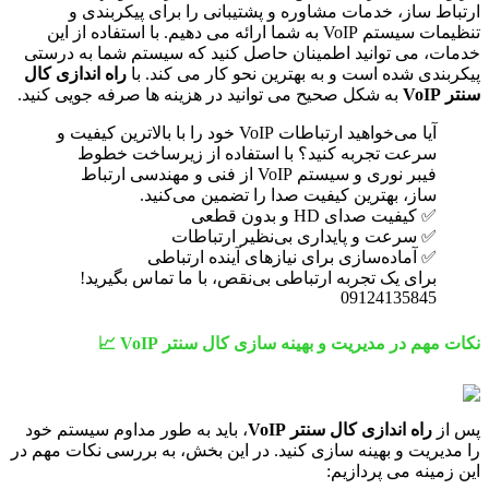
ارتباط ساز، خدمات مشاوره و پشتیبانی را برای پیکربندی و
تنظیمات سیستم VoIP به شما ارائه می دهیم. با استفاده از این
خدمات، می توانید اطمینان حاصل کنید که سیستم شما به درستی
پیکربندی شده است و به بهترین نحو کار می کند. با
راه اندازی کال
سنتر VoIP
به شکل صحیح می توانید در هزینه ها صرفه جویی کنید.
آیا می‌خواهید ارتباطات VoIP خود را با بالاترین کیفیت و
سرعت تجربه کنید؟ با استفاده از زیرساخت خطوط
فیبر نوری و سیستم VoIP از فنی و مهندسی ارتباط
ساز، بهترین کیفیت صدا را تضمین می‌کنید.
✅ کیفیت صدای HD و بدون قطعی
✅ سرعت و پایداری بی‌نظیر ارتباطات
✅ آماده‌سازی برای نیازهای آینده ارتباطی
برای یک تجربه ارتباطی بی‌نقص، با ما تماس بگیرید!
09124135845
نکات مهم در مدیریت و بهینه سازی کال سنتر VoIP 📈
پس از
راه اندازی کال سنتر VoIP
، باید به طور مداوم سیستم خود
را مدیریت و بهینه سازی کنید. در این بخش، به بررسی نکات مهم در
این زمینه می پردازیم: