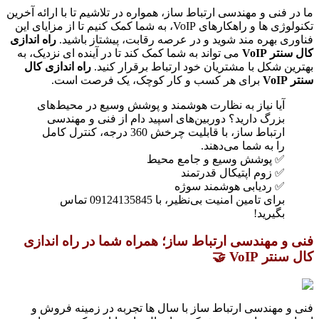
ما در فنی و مهندسی ارتباط ساز، همواره در تلاشیم تا با ارائه آخرین
تکنولوژی ها و راهکارهای VoIP، به شما کمک کنیم تا از مزایای این
فناوری بهره مند شوید و در عرصه رقابت، پیشتاز باشید.
راه اندازی
کال سنتر VoIP
می تواند به شما کمک کند تا در آینده ای نزدیک، به
بهترین شکل با مشتریان خود ارتباط برقرار کنید.
راه اندازی کال
سنتر VoIP
برای هر کسب و کار کوچک، یک فرصت است.
آیا نیاز به نظارت هوشمند و پوشش وسیع در محیط‌های
بزرگ دارید؟ دوربین‌های اسپید دام از فنی و مهندسی
ارتباط ساز، با قابلیت چرخش 360 درجه، کنترل کامل
را به شما می‌دهند.
✅ پوشش وسیع و جامع محیط
✅ زوم اپتیکال قدرتمند
✅ ردیابی هوشمند سوژه
برای تامین امنیت بی‌نظیر، با 09124135845 تماس
بگیرید!
فنی و مهندسی ارتباط ساز؛ همراه شما در راه اندازی
کال سنتر VoIP 🤝
فنی و مهندسی ارتباط ساز با سال ها تجربه در زمینه فروش و