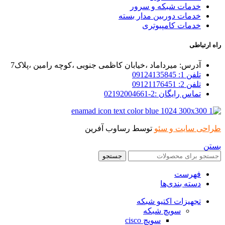
خدمات شبکه و سرور
خدمات دوربین مدار بسته
خدمات کامپیوتری
راه ارتباطی
آدرس: میرداماد ،خیابان کاظمی جنوبی ،کوچه رامین ،پلاک7
تلفن 1: 09124135845
تلفن 2: 09121176451
تماس رایگان :2-02192004661
طراحی سایت و سئو
توسط رساوب آفرین
بستن
جستجو
فهرست
دسته بندی‌ها
تجهیزات اکتیو شبکه
سویچ شبکه
سویچ cisco