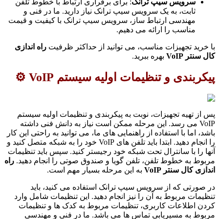
سرویس سیپ ترانک
: برای برقراری ارتباط با خطوط تلفن
ثابت، به یک سرویس سیپ ترانک نیاز دارید. ما در فنی و
مهندسی ارتباط ساز، سرویس سیپ ترانک با کیفیت و قیمت
مناسب را ارائه می دهیم.
با خرید تجهیزات مناسب، می توانید از حداکثر ظرفیت
راه اندازی
کال سنتر VoIP
بهره ببرید.
پیکربندی و تنظیمات اولیه سیستم VoIP ⚙️
پس از تهیه تجهیزات، نوبت به پیکربندی و تنظیمات اولیه سیستم
VoIP می رسد. این مرحله ممکن است نیاز به دانش فنی داشته
باشد، اما با استفاده از راهنمایی های ما، می توانید به راحتی این کار
را انجام دهید. ابتدا باید تلفن های VoIP خود را به شبکه متصل کنید و
آنها را با سانترال تحت شبکه خود رجیستر کنید. سپس باید تنظیمات
مربوط به خطوط تلفن، تلفن گویا و صندوق صوتی را انجام دهید.
راه
اندازی کال سنتر VoIP
به این مرحله بسیار مهم است.
در صورتی که از سرویس سیپ ترانک استفاده می کنید، باید
تنظیمات مربوط به آن را نیز انجام دهید. این تنظیمات شامل وارد
کردن اطلاعات کاربری، تنظیمات مربوط به کدک ها و تنظیمات
مربوط به مسیریابی تماس ها می باشد. ما در فنی و مهندسی