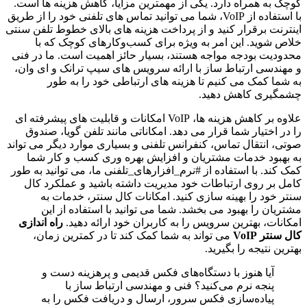
کوچک به همراه دارد. یکی از مهمترین مزایا، کاهش هزینه ها است.
با استفاده از VoIP، شما می توانید تماس های تلفنی خود را از طریق
اینترنت برقرار کنید و از پرداخت هزینه های بالای خطوط تلفن سنتی
خلاص شوید. این امر به ویژه برای کسب‌وکارهای کوچک که با
محدودیت بودجه مواجه هستند، بسیار حائز اهمیت است. ما در فنی
و مهندسی ارتباط ساز با ارائه سرویس های سیپ ترانک و ای وان،
به شما کمک می کنیم تا هزینه های ارتباطی خود را به طور
چشمگیری کاهش دهید.
علاوه بر کاهش هزینه ها، VoIP امکانات و قابلیت های پیشرفته ای
را در اختیار شما قرار می دهد. امکاناتی مانند تلفن گویا، صندوق
صوتی، انتقال تماس، کنفرانس تلفنی و بسیاری موارد دیگر می تواند
به بهبود خدمات مشتریان و افزایش بهره وری کسب و کار شما
کمک کند. با استفاده از #نرم_افزارهای_تلفنی ما، می توانید به طور
کامل بر روی ارتباطات خود مدیریت داشته باشید و عملکرد کال
سنتر خود را بهینه سازی کنید. امکانات کال سنتر، خدمات به
مشتریان را بهبود می بخشد. شما می توانید با استفاده از این
امکانات، بهترین سرویس را به کاربران خود ارائه دهید.
راه اندازی
کال سنتر VoIP
می تواند به شما کمک کند تا در کمترین زمان،
بهترین نتیجه را بگیرید.
آیا هنوز با دستگاه‌های فکس قدیمی و پرهزینه دست و
پنجه نرم می‌کنید؟ فنی و مهندسی ارتباط ساز با
پیاده‌سازی فکس سرور، ارسال و دریافت فکس را به