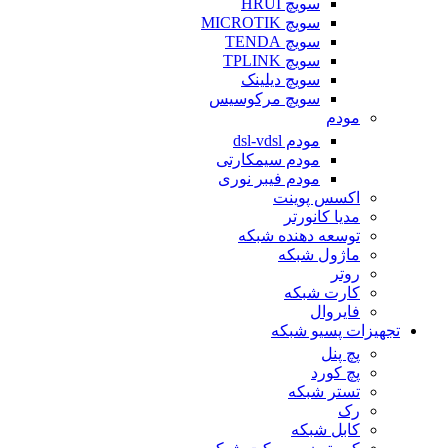
سویچ HRUI
سویچ MICROTIK
سویچ TENDA
سویچ TPLINK
سویچ دیلینک
سویچ مرکوسیس
مودم
مودم dsl-vdsl
مودم سیمکارتی
مودم فیبر نوری
اکسس پوینت
مدیا کانورتر
توسعه دهنده شبکه
ماژول شبکه
روتر
کارت شبکه
فایروال
تجهیزات پسیو شبکه
پچ پنل
پچ کورد
تستر شبکه
رک
کابل شبکه