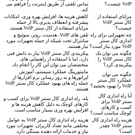
VoIP چیست؟
تماس تلفنی از طریق اینترنت را فراهم می
کند.
مزایای استفاده از
کاهش هزینه ها، افزایش بهره وری، امکانات
کال سنتر VoIP
پیشرفته و انعطاف پذیری بالا از جمله
چیست؟
مزایای استفاده از کال سنتر VoIP هستند.
چه تجهیزاتی برای راه
تلفن های VoIP، هدست، روتر، سوئیچ و
اندازی کال سنتر
سانترال تحت شبکه از جمله تجهیزات مورد
VoIP مورد نیاز است؟
نیاز هستند.
چگونه می توان یک
پیکربندی کال سنتر VoIP نیاز به دانش فنی
کال سنتر VoIP را
دارد، اما با استفاده از راهنمایی های
پیکربندی کرد؟
متخصصان می توان این کار را انجام داد.
مانیتورینگ عملکرد سیستم، آموزش
چگونه می توان
اپراتورها و به روز رسانی نرم افزارها از
عملکرد کال سنتر
جمله راه های بهبود عملکرد کال سنتر VoIP
VoIP را بهبود بخشید؟
هستند.
آیا راه اندازی کال
بله، راه اندازی کال سنتر VoIP برای کسب و
سنتر VoIP برای
کارهای کوچک به دلیل کاهش هزینه ها و
کسب و کارهای
افزایش بهره وری بسیار مناسب است.
کوچک مناسب است؟
هزینه راه اندازی کال
هزینه راه اندازی کال سنتر VoIP به عوامل
سنتر VoIP چقدر
مختلفی مانند تعداد کاربران، تجهیزات مورد
است؟
نیاز و خدمات ارائه دهنده بستگی دارد.