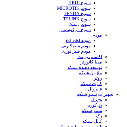
سویچ HRUI
سویچ MICROTIK
سویچ TENDA
سویچ TPLINK
سویچ دیلینک
سویچ مرکوسیس
مودم
مودم dsl-vdsl
مودم سیمکارتی
مودم فیبر نوری
اکسس پوینت
مدیا کانورتر
توسعه دهنده شبکه
ماژول شبکه
روتر
کارت شبکه
فایروال
تجهیزات پسیو شبکه
پچ پنل
پچ کورد
تستر شبکه
رک
کابل شبکه
کیستون و سوکت شبکه