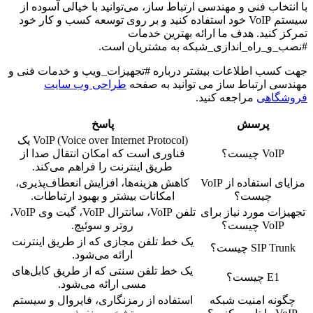
با انتخاب فنی و مهندسی ارتباط ساز، می‌توانید با خیالی آسوده از
سیستم VoIP خود استفاده کنید و بر روی توسعه کسب و کار خود
تمرکز کنید. هدف ما ارائه بهترین خدمات
#نصب_و_راه_اندازی_شبکه به مشتریان است.
جهت کسب اطلاعات بیشتر درباره #تجهیزات_ویپ و خدمات فنی و
مهندسی ارتباط ساز می توانید به صفحه
طراحی وب سایت
فروشگاهی
مراجعه کنید.
پرسش
پاسخ
VoIP (Voice over Internet Protocol) یک
VoIP چیست؟
فناوری است که امکان انتقال صدا از
طریق اینترنت را فراهم می‌کند.
مزایای استفاده از VoIP
کاهش هزینه‌ها، افزایش انعطاف‌پذیری،
چیست؟
امکانات بیشتر و بهبود ارتباطات.
تجهیزات مورد نیاز برای
تلفن VoIP، سانترال VoIP، گیت وی VoIP،
VoIP چیست؟
روتر و سوئیچ.
یک خط تلفن مجازی که از طریق اینترنت
SIP Trunk چیست؟
ارائه می‌شود.
یک خط تلفن سنتی که از طریق کابل‌های
E1 چیست؟
مسی ارائه می‌شود.
چگونه امنیت شبکه
استفاده از رمزنگاری، فایروال و سیستم