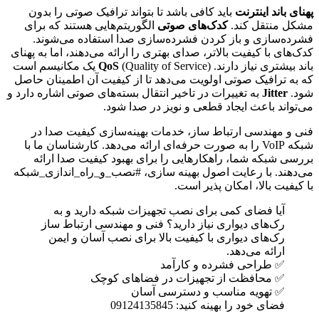
پهنای باند اینترنت
باید کافی باشد تا بتواند ترافیک صوتی را بدون
مشکل منتقل کند.
کدک‌های صوتی
الگوریتم‌هایی هستند که برای
فشرده‌سازی و باز کردن فشرده‌سازی صدا استفاده می‌شوند.
کدک‌های با کیفیت بالاتر، صدای بهتری را ارائه می‌دهند، اما به پهنای
باند بیشتری نیاز دارند.
QoS
(Quality of Service) یک مکانیسم است
که به ترافیک صوتی اولویت می‌دهد تا از کیفیت آن اطمینان حاصل
شود.
Jitter
به تغییرات در تاخیر انتقال بسته‌های صوتی اشاره دارد و
می‌تواند باعث ایجاد قطعی و نویز در صدا شود.
فنی و مهندسی ارتباط ساز، خدمات بهینه‌سازی کیفیت صدا در
شبکه VoIP را به صورت حرفه‌ای ارائه می‌دهد. کارشناسان ما با
بررسی شبکه شما، راهکارهایی را برای بهبود کیفیت صدا ارائه
می‌دهند. با رعایت اصول بهینه سازی، #نصب_و_راه_اندازی_شبکه
با کیفیت بالا، امکان پذیر است.
آیا فضای کمی برای نصب تجهیزات شبکه دارید و به
رک‌های دیواری نیاز دارید؟ فنی و مهندسی ارتباط ساز
رک‌های دیواری با کیفیت بالا برای نصب آسان و ایمن
ارائه می‌دهد.
✅ طراحی فشرده و کارآمد
✅ محافظت از تجهیزات در فضاهای کوچک
✅ تهویه مناسب و دسترسی آسان
فضای خود را بهینه کنید: 09124135845