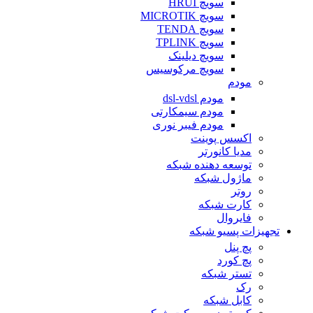
سویچ HRUI
سویچ MICROTIK
سویچ TENDA
سویچ TPLINK
سویچ دیلینک
سویچ مرکوسیس
مودم
مودم dsl-vdsl
مودم سیمکارتی
مودم فیبر نوری
اکسس پوینت
مدیا کانورتر
توسعه دهنده شبکه
ماژول شبکه
روتر
کارت شبکه
فایروال
تجهیزات پسیو شبکه
پچ پنل
پچ کورد
تستر شبکه
رک
کابل شبکه