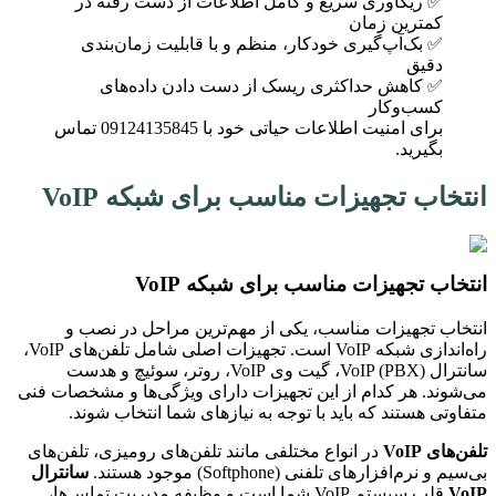
✅ ریکاوری سریع و کامل اطلاعات از دست رفته در
کمترین زمان
✅ بک‌آپ‌گیری خودکار، منظم و با قابلیت زمان‌بندی
دقیق
✅ کاهش حداکثری ریسک از دست دادن داده‌های
کسب‌وکار
برای امنیت اطلاعات حیاتی خود با 09124135845 تماس
بگیرید.
انتخاب تجهیزات مناسب برای شبکه VoIP
انتخاب تجهیزات مناسب برای شبکه VoIP
انتخاب تجهیزات مناسب، یکی از مهم‌ترین مراحل در نصب و
راه‌اندازی شبکه VoIP است. تجهیزات اصلی شامل تلفن‌های VoIP،
سانترال VoIP (PBX)، گیت وی VoIP، روتر، سوئیچ و هدست
می‌شوند. هر کدام از این تجهیزات دارای ویژگی‌ها و مشخصات فنی
متفاوتی هستند که باید با توجه به نیازهای شما انتخاب شوند.
تلفن‌های VoIP
در انواع مختلفی مانند تلفن‌های رومیزی، تلفن‌های
بی‌سیم و نرم‌افزارهای تلفنی (Softphone) موجود هستند.
سانترال
VoIP
قلب سیستم VoIP شما است و وظیفه مدیریت تماس‌ها،