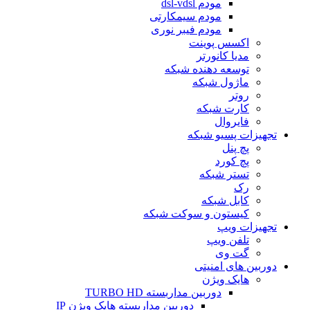
مودم dsl-vdsl
مودم سیمکارتی
مودم فیبر نوری
اکسس پوینت
مدیا کانورتر
توسعه دهنده شبکه
ماژول شبکه
روتر
کارت شبکه
فایروال
تجهیزات پسیو شبکه
پچ پنل
پچ کورد
تستر شبکه
رک
کابل شبکه
کیستون و سوکت شبکه
تجهیزات ویپ
تلفن ویپ
گت وی
دوربین های امنیتی
هایک ویژن
دوربین مداربسته TURBO HD
دوربین مداربسته هایک ویژن IP