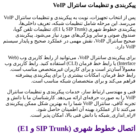
پیکربندی و تنظیمات سانترال VoIP
پس از انتخاب تجهیزات، نوبت به پیکربندی و تنظیمات سانترال VoIP
می‌رسد. این مرحله شامل تنظیمات شبکه، تعریف داخلی‌ها،
پیکربندی خطوط شهری (SIP Trunk یا E1)، تنظیمات تلفن گویا،
صندوق صوتی و سایر ویژگی‌های مورد نیاز می‌شود. پیکربندی
صحیح سانترال VoIP، نقش مهمی در عملکرد صحیح و پایدار سیستم
VoIP دارد.
برای پیکربندی سانترال VoIP، می‌توانید از رابط کاربری وب (Web
Interface) یا رابط خط فرمان (CLI) استفاده کنید. رابط کاربری وب
معمولاً آسان‌تر است و برای کاربران غیرمتخصص مناسب است.
رابط خط فرمان، امکانات بیشتری را برای پیکربندی پیشرفته
فراهم می‌کند و برای متخصصان شبکه مناسب است.
فنی و مهندسی ارتباط ساز، خدمات پیکربندی و تنظیمات سانترال
VoIP را به صورت حرفه‌ای ارائه می‌دهد. کارشناسان ما با دانش و
تجربه کافی، سانترال VoIP شما را به بهترین شکل ممکن پیکربندی
می‌کنند تا از عملکرد بهینه آن اطمینان حاصل شود.
#راه_اندازی_شبکه با دانش فنی بالا، امکان پذیر است.
اتصال خطوط شهری (SIP Trunk و E1)