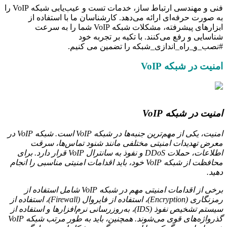
فنی و مهندسی ارتباط ساز، خدمات تست و عیب‌یابی شبکه VoIP را
به صورت حرفه‌ای ارائه می‌دهد. کارشناسان ما با استفاده از
ابزارهای پیشرفته، مشکلات شبکه VoIP شما را به سرعت
شناسایی و رفع می‌کنند. با تکیه بر تجربه خود
#نصب_و_راه_اندازی_شبکه را تضمین می کنیم.
امنیت در شبکه VoIP
امنیت در شبکه VoIP
امنیت، یکی از مهم‌ترین جنبه‌ها در شبکه VoIP است. شبکه VoIP در
معرض تهدیدات امنیتی مختلفی مانند شنود تماس‌ها، سرقت
اطلاعات، حملات DDoS و نفوذ به سانترال VoIP قرار دارد. برای
محافظت از شبکه VoIP خود، باید اقدامات امنیتی مناسبی را انجام
دهید.
برخی از اقدامات امنیتی مهم در شبکه VoIP شامل استفاده از
رمزنگاری (Encryption)، استفاده از فایروال (Firewall)، استفاده از
سیستم تشخیص نفوذ (IDS)، به‌روزرسانی نرم‌افزارها و استفاده از
گذرواژه‌های قوی می‌شوند. همچنین، باید به طور مرتب شبکه VoIP