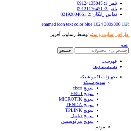
تلفن 1: 09124135845
تلفن 2: 09121176451
تماس رایگان :2-02192004661
طراحی سایت و سئو
توسط رساوب آفرین
بستن
جستجو
فهرست
دسته بندی‌ها
تجهیزات اکتیو شبکه
سویچ شبکه
سویچ cisco
سویچ HRUI
سویچ MICROTIK
سویچ TENDA
سویچ TPLINK
سویچ دیلینک
سویچ مرکوسیس
مودم