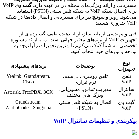
مسیریابی و ارائه ویژگی‌های مختلف را بر عهده دارد.
گیت وی VoIP
برای اتصال شبکه VoIP به شبکه تلفن سنتی (PSTN) استفاده
می‌شود. روتر و سوئیچ نیز برای مسیریابی و انتقال داده‌ها در شبکه
VoIP ضروری هستند.
فنی و مهندسی ارتباط ساز، ارائه دهنده طیف گسترده‌ای از
تجهیزات VoIP از برندهای معتبر جهانی است. ما با ارائه مشاوره
تخصصی، به شما کمک می‌کنیم تا بهترین تجهیزات را با توجه به
بودجه و نیازهای خود انتخاب کنید.
نوع
توضیحات
برندهای پیشنهادی
تجهیزات
تلفن
تلفن رومیزی، بی‌سیم،
Yealink, Grandstream,
Cisco
VoIP
نرم‌افزاری
سانترال
مدیریت تماس، مسیریابی،
Asterisk, FreePBX, 3CX
VoIP
ویژگی‌های مختلف
Grandstream,
گیت وی
اتصال به شبکه تلفن سنتی
AudioCodes, Sangoma
(PSTN)
VoIP
پیکربندی و تنظیمات سانترال VoIP