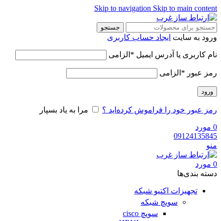
Skip to navigation
Skip to main content
جستجو
ورود به سایت
ایجاد حساب کاربری
نام کاربری یا آدرس ایمیل
*
الزامی
رمز عبور
*
الزامی
ورود
رمز عبور خود را فراموش کرده‌اید ؟
مرا به یاد بسپار
0
مورد
09124135845
منو
0
مورد
دسته‌ بندی‌ها
تجهیزات اکتیو شبکه
سویچ شبکه
سویچ cisco