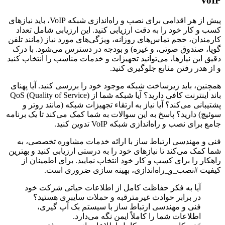
VoIP
پیش از هر اقدامی برای نصب و راه‌اندازی شبکه VoIP، باید نیازهای
کسب و کار خود را به دقت ارزیابی کنید. این ارزیابی شامل تعداد
کارمندان، حجم تماس‌های روزانه، ویژگی‌های مورد نیاز (مانند تلفن
گویا، صندوق صوتی، و غیره) و بودجه در دسترس می‌شود. با درک
دقیق این نیازها، می‌توانید تجهیزات و خدمات مناسب را انتخاب کنید
و از هدر رفتن منابع جلوگیری کنید.
همچنین، باید زیرساخت شبکه موجود خود را بررسی کنید. آیا پهنای
باند اینترنت کافی دارید؟ آیا شبکه شما از QoS (Quality of Service)
پشتیبانی می‌کند؟ آیا نیاز به ارتقاء تجهیزات شبکه (مانند روتر و
سوئیچ) دارید؟ پاسخ به این سوالات به شما کمک می‌کند تا یک برنامه
جامع برای نصب و راه‌اندازی شبکه VoIP تدوین کنید.
فنی و مهندسی ارتباط ساز با ارائه خدمات مشاوره تخصصی، به
شما کمک می‌کند تا نیازهای خود را به درستی ارزیابی کنید و بهترین
راهکار را برای کسب و کار خود انتخاب نمایید. برای اطمینان از
کیفیت #نصب_و_راه‌اندازی، بهینه سازی ضروری است.
آیا به فکر حفاظت کامل از اطلاعات حیاتی شرکت خود
در برابر حوادث غیرمترقبه و حملات سایبری هستید؟
فنی و مهندسی ارتباط ساز با سیستم بک آپ گیری،
اطلاعات شما را کاملاً ایمن نگه می‌دارد.