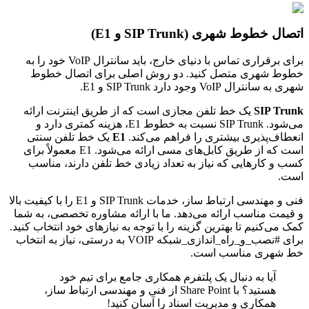
اتصال خطوط شهری (SIP Trunk و E1)
برای برقراری تماس با دنیای خارج، باید سانترال VoIP خود را به
خطوط شهری متصل کنید. دو روش اصلی برای اتصال خطوط
شهری به سانترال VoIP وجود دارد SIP Trunk و E1.
SIP Trunk
یک خط تلفن مجازی است که از طریق اینترنت ارائه
می‌شود. SIP Trunk نسبت به خطوط E1، هزینه کمتری دارد و
انعطاف‌پذیری بیشتری را فراهم می‌کند.
E1
یک خط تلفن سنتی
است که از طریق کابل‌های مسی ارائه می‌شود. E1 معمولاً برای
کسب و کارهایی که نیاز به تعداد زیادی خط تلفن دارند، مناسب
است.
فنی و مهندسی ارتباط ساز، خدمات SIP Trunk و E1 را با کیفیت بالا
و قیمت مناسب ارائه می‌دهد. ما با ارائه مشاوره تخصصی، به شما
کمک می‌کنیم تا بهترین گزینه را با توجه به نیازهای خود انتخاب کنید.
برای #نصب_و_راه_اندازی_شبکه VOIP به درستی، نیاز به انتخاب
خط شهری مناسب است.
آیا به دنبال یک پلتفرم همکاری جامع برای تیم خود
هستید؟ با Share Point از فنی و مهندسی ارتباط ساز،
همکاری و مدیریت اسناد را آسان کنید!