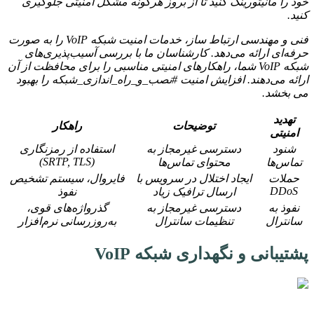
خود را مانیتورینگ کنید تا از بروز هرگونه مشکل امنیتی جلوگیری
کنید.
فنی و مهندسی ارتباط ساز، خدمات امنیت شبکه VoIP را به صورت
حرفه‌ای ارائه می‌دهد. کارشناسان ما با بررسی آسیب‌پذیری‌های
شبکه VoIP شما، راهکارهای امنیتی مناسبی را برای محافظت از آن
ارائه می‌دهند. افزایش امنیت #نصب_و_راه_اندازی_شبکه را بهبود
می بخشد.
تهدید
توضیحات
راهکار
امنیتی
شنود
دسترسی غیرمجاز به
استفاده از رمزنگاری
(SRTP, TLS)
تماس‌ها
محتوای تماس‌ها
حملات
ایجاد اختلال در سرویس با
فایروال، سیستم تشخیص
DDoS
ارسال ترافیک زیاد
نفوذ
نفوذ به
دسترسی غیرمجاز به
گذرواژه‌های قوی،
سانترال
تنظیمات سانترال
به‌روزرسانی نرم‌افزار
پشتیبانی و نگهداری شبکه VoIP