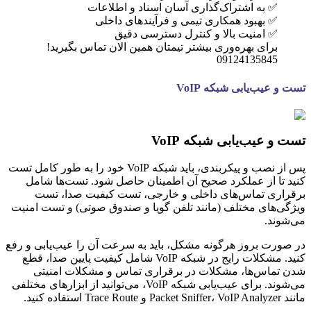
✅ به اشتراک‌گذاری آسان اسناد و اطلاعات
✅ بهبود همکاری تیمی و فرآیندهای داخلی
✅ امنیت بالا و کنترل دسترسی دقیق
برای بهره‌وری بیشتر تیمتان همین الان تماس بگیرید!
09124135845
تست و عیب‌یابی شبکه VoIP
تست و عیب‌یابی شبکه VoIP
پس از نصب و پیکربندی، باید شبکه VoIP خود را به طور کامل تست
کنید تا از عملکرد صحیح آن اطمینان حاصل شود. تست‌ها شامل
برقراری تماس‌های داخلی و خارجی، تست کیفیت صدا، تست
ویژگی‌های مختلف (مانند تلفن گویا و صندوق صوتی) و تست امنیت
می‌شوند.
در صورت بروز هرگونه مشکل، باید به سرعت آن را عیب‌یابی و رفع
کنید. مشکلات رایج در شبکه VoIP شامل کیفیت پایین صدا، قطع
شدن تماس‌ها، مشکلات در برقراری تماس و مشکلات امنیتی
می‌شوند. برای عیب‌یابی شبکه VoIP، می‌توانید از ابزارهای مختلفی
مانند Packet Sniffer، VoIP Analyzer و Trace Route استفاده کنید.