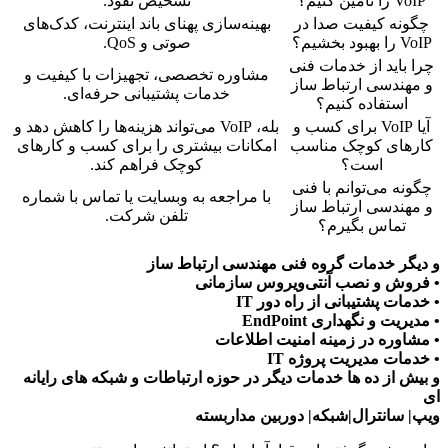
VoIP را تامین کنیم؟
تشخیص نفوذ.
چگونه کیفیت صدا در
بهینه‌سازی پهنای باند اینترنت، کدک‌های
VoIP را بهبود بخشیم؟
صوتی و QoS.
چرا باید از خدمات فنی
مشاوره تخصصی، تجهیزات با کیفیت و
و مهندسی ارتباط ساز
خدمات پشتیبانی حرفه‌ای.
استفاده کنیم؟
آیا VoIP برای کسب و
بله، VoIP می‌تواند هزینه‌ها را کاهش دهد و
کارهای کوچک مناسب
امکانات بیشتری را برای کسب و کارهای
است؟
کوچک فراهم کند.
چگونه می‌توانم با فنی
با مراجعه به وبسایت یا تماس با شماره
و مهندسی ارتباط ساز
تلفن شرکت.
تماس بگیرم؟
و دیگر خدمات گروه فنی مهندسی ارتباط ساز
• فروش و نصب آنتی‌ویروس سازمانی
• خدمات پشتیبانی از راه دور IT
• مدیریت و نگهداری EndPoint
• مشاوره در زمینه امنیت اطلاعات
• خدمات مدیریت پروژه IT
و بیش از ده ها خدمات دیگر در حوزه ارتباطات و شبکه های رایانه
ای
ویپ| سانترال|شبکه| دوربین مداربسته