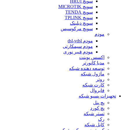
سویچ HRUI
سویچ MICROTIK
سویچ TENDA
سویچ TPLINK
سویچ دیلینک
سویچ مرکوسیس
مودم
مودم dsl-vdsl
مودم سیمکارتی
مودم فیبر نوری
اکسس پوینت
مدیا کانورتر
توسعه دهنده شبکه
ماژول شبکه
روتر
کارت شبکه
فایروال
تجهیزات پسیو شبکه
پچ پنل
پچ کورد
تستر شبکه
رک
کابل شبکه