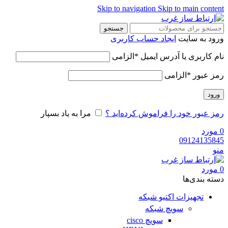
Skip to navigation
Skip to main content
جستجو
ورود به سایت
ایجاد حساب کاربری
نام کاربری یا آدرس ایمیل
*
الزامی
رمز عبور
*
الزامی
ورود
رمز عبور خود را فراموش کرده‌اید ؟
مرا به یاد بسپار
0
مورد
09124135845
منو
0
مورد
دسته‌ بندی‌ها
تجهیزات اکتیو شبکه
سویچ شبکه
سویچ cisco