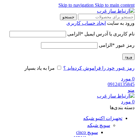
Skip to navigation
Skip to main content
جستجو
ورود به سایت
ایجاد حساب کاربری
نام کاربری یا آدرس ایمیل
*
الزامی
رمز عبور
*
الزامی
ورود
رمز عبور خود را فراموش کرده‌اید ؟
مرا به یاد بسپار
0
مورد
09124135845
منو
0
مورد
دسته‌ بندی‌ها
تجهیزات اکتیو شبکه
سویچ شبکه
سویچ cisco