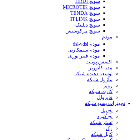
سویچ HRUI
سویچ MICROTIK
سویچ TENDA
سویچ TPLINK
سویچ دیلینک
سویچ مرکوسیس
مودم
مودم dsl-vdsl
مودم سیمکارتی
مودم فیبر نوری
اکسس پوینت
مدیا کانورتر
توسعه دهنده شبکه
ماژول شبکه
روتر
کارت شبکه
فایروال
تجهیزات پسیو شبکه
پچ پنل
پچ کورد
تستر شبکه
رک
کابل شبکه