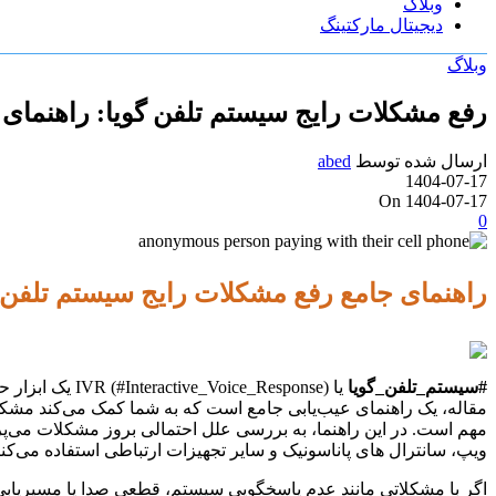
وبلاگ
دیجیتال مارکتینگ
وبلاگ
رفع مشکلات رایج سیستم تلفن گویا: راهنمای 
ارسال شده توسط
abed
1404-07-17
On 1404-07-17
0
راهنمای جامع رفع مشکلات رایج سیستم تلفن گو
#سیستم_تلفن_گویا
یا e_Response
مقاله، یک راهنمای عیب‌یابی جامع است که به شما کمک می‌کند مشکلات
مهم است. در این راهنما، به بررسی علل احتمالی بروز مشکلات می‌پرداز
ویپ، سانترال های پاناسونیک و سایر تجهیزات ارتباطی استفاده می‌کنن
اگر با مشکلاتی مانند عدم پاسخگویی سیستم، قطعی صدا یا مسیریابی نا