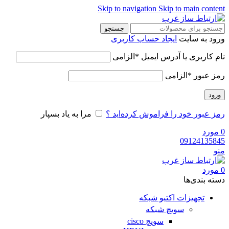
Skip to navigation
Skip to main content
جستجو
ورود به سایت
ایجاد حساب کاربری
نام کاربری یا آدرس ایمیل
*
الزامی
رمز عبور
*
الزامی
ورود
رمز عبور خود را فراموش کرده‌اید ؟
مرا به یاد بسپار
0
مورد
09124135845
منو
0
مورد
دسته‌ بندی‌ها
تجهیزات اکتیو شبکه
سویچ شبکه
سویچ cisco