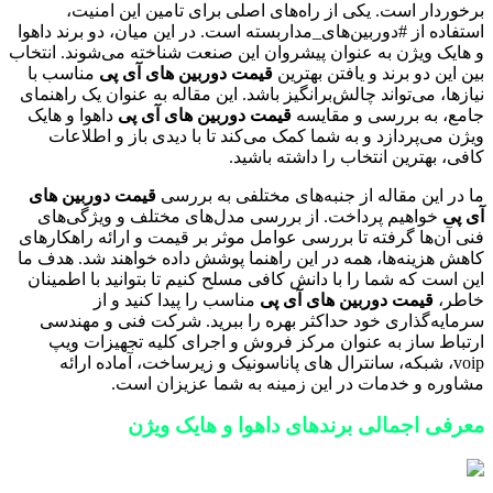
برخوردار است. یکی از راه‌های اصلی برای تامین این امنیت،
استفاده از #دوربین‌های_مداربسته است. در این میان، دو برند داهوا
و هایک ویژن به عنوان پیشروان این صنعت شناخته می‌شوند. انتخاب
بین این دو برند و یافتن بهترین
قیمت دوربین های آی پی
مناسب با
نیازها، می‌تواند چالش‌برانگیز باشد. این مقاله به عنوان یک راهنمای
جامع، به بررسی و مقایسه
قیمت دوربین های آی پی
داهوا و هایک
ویژن می‌پردازد و به شما کمک می‌کند تا با دیدی باز و اطلاعات
کافی، بهترین انتخاب را داشته باشید.
ما در این مقاله از جنبه‌های مختلفی به بررسی
قیمت دوربین های
آی پی
خواهیم پرداخت. از بررسی مدل‌های مختلف و ویژگی‌های
فنی آن‌ها گرفته تا بررسی عوامل موثر بر قیمت و ارائه راهکارهای
کاهش هزینه‌ها، همه در این راهنما پوشش داده خواهند شد. هدف ما
این است که شما را با دانش کافی مسلح کنیم تا بتوانید با اطمینان
خاطر،
قیمت دوربین های آی پی
مناسب را پیدا کنید و از
سرمایه‌گذاری خود حداکثر بهره را ببرید. شرکت فنی و مهندسی
ارتباط ساز به عنوان مرکز فروش و اجرای کلیه تجهیزات ویپ
voip، شبکه، سانترال های پاناسونیک و زیرساخت، آماده ارائه
مشاوره و خدمات در این زمینه به شما عزیزان است.
معرفی اجمالی برندهای داهوا و هایک ویژن