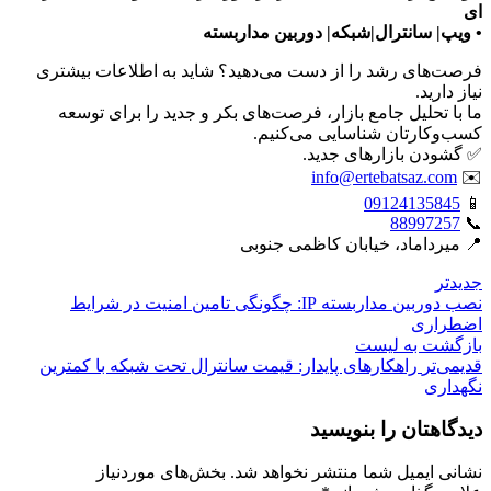
ای
• ویپ| سانترال|شبکه| دوربین مداربسته
فرصت‌های رشد را از دست می‌دهید؟ شاید به اطلاعات بیشتری
نیاز دارید.
ما با تحلیل جامع بازار، فرصت‌های بکر و جدید را برای توسعه
کسب‌وکارتان شناسایی می‌کنیم.
✅ گشودن بازارهای جدید.
info@ertebatsaz.com
✉️
09124135845
📱
88997257
📞
📍 میرداماد، خیابان کاظمی جنوبی
جدیدتر
نصب دوربین مداربسته IP: چگونگی تامین امنیت در شرایط
اضطراری
بازگشت بە لیست
قدیمی‌تر
راهکارهای پایدار: قیمت سانترال تحت شبکه با کمترین
نگهداری
دیدگاهتان را بنویسید
نشانی ایمیل شما منتشر نخواهد شد.
بخش‌های موردنیاز