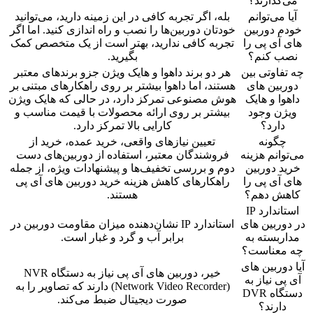
می‌گذارند؟
آیا می‌توانم
بله، اگر تجربه کافی در این زمینه دارید، می‌توانید
خودم دوربین
خودتان دوربین‌ها را نصب و راه اندازی کنید. اما اگر
های آی پی را
تجربه کافی ندارید، بهتر است از یک متخصص کمک
نصب کنم؟
بگیرید.
چه تفاوتی بین
هر دو برند داهوا و هایک ویژن جزو برندهای معتبر
دوربین های
هستند، اما داهوا بیشتر بر روی راهکارهای مبتنی بر
داهوا و هایک
هوش مصنوعی تمرکز دارد، در حالی که هایک ویژن
ویژن وجود
بیشتر بر روی ارائه محصولات با قیمت مناسب و
دارد؟
کارایی بالا تمرکز دارد.
چگونه
تعیین نیازهای واقعی، خرید عمده، خرید از
می‌توانم هزینه
فروشندگان معتبر، استفاده از دوربین‌های دست
خرید دوربین
دوم و بررسی تخفیف‌ها و پیشنهادات ویژه، از جمله
های آی پی را
راهکارهای کاهش هزینه خرید دوربین های آی پی
کاهش دهم؟
هستند.
استاندارد IP
در دوربین های
استاندارد IP نشان‌دهنده میزان مقاومت دوربین در
مداربسته به
برابر آب و گرد و غبار است.
چه معناست؟
آیا دوربین های
خیر، دوربین های آی پی نیاز به دستگاه NVR
آی پی نیاز به
(Network Video Recorder) دارند که تصاویر را به
دستگاه DVR
صورت دیجیتال ضبط می‌کند.
دارند؟