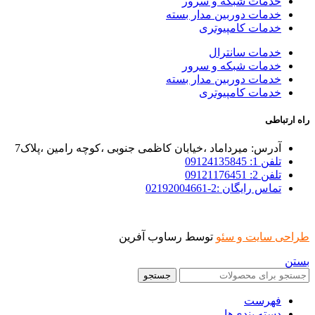
خدمات شبکه و سرور
خدمات دوربین مدار بسته
خدمات کامپیوتری
خدمات سانترال
خدمات شبکه و سرور
خدمات دوربین مدار بسته
خدمات کامپیوتری
راه ارتباطی
آدرس: میرداماد ،خیابان کاظمی جنوبی ،کوچه رامین ،پلاک7
تلفن 1: 09124135845
تلفن 2: 09121176451
تماس رایگان :2-02192004661
طراحی سایت و سئو
توسط رساوب آفرین
بستن
جستجو
فهرست
دسته بندی‌ها