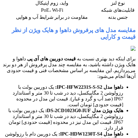
نوع لنز
واید، زوم اپتیکال
قابلیت‌های شبکه
PoE، Wi-Fi
جنس بدنه
مقاومت در برابر شرایط آب و هوایی
مقایسه مدل های پرفروش داهوا و هایک ویژن از نظر
قیمت و کارایی
برای اینکه دید بهتری نسبت به
قیمت دوربین های آی پی
داهوا و
هایک ویژن داشته باشید، به مقایسه چند مدل پرفروش از هر دو برند
می‌پردازیم. این مقایسه بر اساس مشخصات فنی و قیمت حدودی
آن‌ها انجام می‌شود:
داهوا مدل IPC-HFW2231S-S-S2:
یک دوربین بولت با
رزولوشن 2 مگاپیکسل، دید در شب تا 30 متر و استاندارد
IP67 (ضد آب و گرد و غبار). قیمت این مدل در محدوده
[قیمت حدودی] تومان است.
هایک ویژن مدل DS-2CD1023G0-IUF:
یک دوربین بولت با
رزولوشن 2 مگاپیکسل، دید در شب تا 30 متر و استاندارد
IP67. قیمت این مدل نیز در محدوده [قیمت حدودی] تومان
قرار دارد.
داهوا مدل IPC-HDW1230T-S4:
یک دوربین دام با رزولوشن