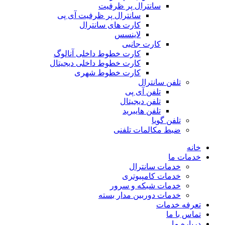
سانترال پر ظرفیت
سانترال پر ظرفیت آی پی
کارت های سانترال
لاینسس
کارت جانبی
کارت خطوط داخلی آنالوگ
کارت خطوط داخلی دیجیتال
کارت خطوط شهری
تلفن سانترال
تلفن آی پی
تلفن دیجیتال
تلفن هایبرید
تلفن گویا
ضبط مکالمات تلفنی
خانه
خدمات ما
خدمات سانترال
خدمات کامپیوتری
خدمات شبکه و سرور
خدمات دوربین مدار بسته
تعرفه خدمات
تماس با ما
درباره ما