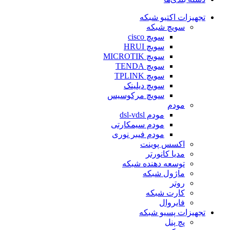
تجهیزات اکتیو شبکه
سویچ شبکه
سویچ cisco
سویچ HRUI
سویچ MICROTIK
سویچ TENDA
سویچ TPLINK
سویچ دیلینک
سویچ مرکوسیس
مودم
مودم dsl-vdsl
مودم سیمکارتی
مودم فیبر نوری
اکسس پوینت
مدیا کانورتر
توسعه دهنده شبکه
ماژول شبکه
روتر
کارت شبکه
فایروال
تجهیزات پسیو شبکه
پچ پنل