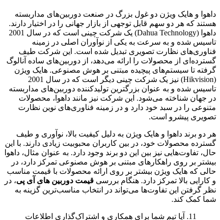
داهوا و هایک ویژن دو غول بزرگ در صنعت دوربین‌های مداربسته
هستند که هر دو سهم قابل توجهی از بازار جهانی را در اختیار دارند.
داهوا (Dahua Technology) یک شرکت چینی است که در سال 2001
تاسیس شده و به سرعت به یکی از نوآوران اصلی در زمینه
فناوری‌های نظارت تصویری تبدیل شده است. این شرکت طیف
گسترده‌ای از محصولات را ارائه می‌دهد، از دوربین‌های ساده آنالوگ
گرفته تا سیستم‌های پیچیده مبتنی بر هوش مصنوعی. هایک ویژن
(Hikvision) نیز یک شرکت چینی دیگر است که در سال 2001
تاسیس شده و به عنوان بزرگترین تولیدکننده دوربین‌های مداربسته
در جهان شناخته می‌شود. این شرکت نیز مانند داهوا، محصولات
متنوعی را در سبد خود دارد و در زمینه فناوری‌های نوین نظارت
تصویری پیشرو است.
هر دو برند داهوا و هایک ویژن به دلیل کیفیت بالا، نوآوری و طیف
گسترده محصولات خود، در بین کاربران محبوبیت زیادی دارند. با این
حال، تفاوت‌هایی نیز بین این دو برند وجود دارد. به عنوان مثال، داهوا
بیشتر بر روی راهکارهای مبتنی بر هوش مصنوعی تمرکز دارد، در
حالی که هایک ویژن بیشتر بر روی ارائه محصولات با قیمت مناسب
و کارایی بالا تمرکز دارد. هنگام بررسی
قیمت دوربین های آی پی
، در
نظر گرفتن این تفاوت‌ها می‌تواند در انتخاب مناسب‌ترین گزینه به
شما کمک کند.
11. آیا تیم شما برای همکاری و اشتراک‌گذاری اطلاعات