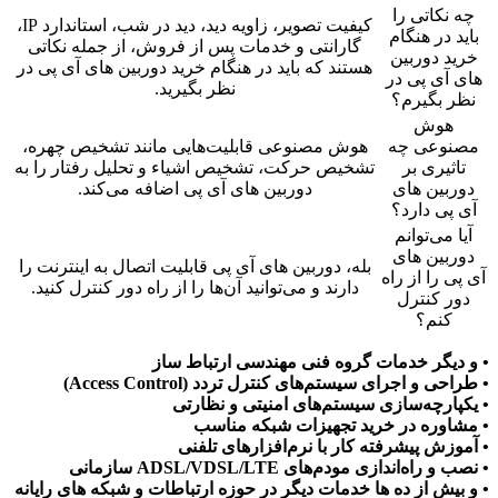
چه نکاتی را
کیفیت تصویر، زاویه دید، دید در شب، استاندارد IP،
باید در هنگام
گارانتی و خدمات پس از فروش، از جمله نکاتی
خرید دوربین
هستند که باید در هنگام خرید دوربین های آی پی در
های آی پی در
نظر بگیرید.
نظر بگیرم؟
هوش
مصنوعی چه
هوش مصنوعی قابلیت‌هایی مانند تشخیص چهره،
تاثیری بر
تشخیص حرکت، تشخیص اشیاء و تحلیل رفتار را به
دوربین های
دوربین های آی پی اضافه می‌کند.
آی پی دارد؟
آیا می‌توانم
دوربین های
بله، دوربین های آی پی قابلیت اتصال به اینترنت را
آی پی را از راه
دارند و می‌توانید آن‌ها را از راه دور کنترل کنید.
دور کنترل
کنم؟
• و دیگر خدمات گروه فنی مهندسی ارتباط ساز
• طراحی و اجرای سیستم‌های کنترل تردد (Access Control)
• یکپارچه‌سازی سیستم‌های امنیتی و نظارتی
• مشاوره در خرید تجهیزات شبکه مناسب
• آموزش پیشرفته کار با نرم‌افزارهای تلفنی
• نصب و راه‌اندازی مودم‌های ADSL/VDSL/LTE سازمانی
• و بیش از ده ها خدمات دیگر در حوزه ارتباطات و شبکه های رایانه