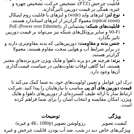
قابلیت چرخش (PTZ)، تشخیص حرکت، تشخیص چهره و
غیره، همگی بر قیمت دوربین تاثیرگذارند.
نوع لنز:
لنزهای واید (wide) و لنزهای با قابلیت زوم اپتیکال
(optical zoom) معمولا گران‌تر از لنزهای استاندارد هستند.
قابلیت‌های شبکه:
پشتیبانی از PoE (Power over Ethernet)،
Wi-Fi و سایر پروتکل‌های شبکه نیز می‌تواند بر قیمت دوربین
تاثیر بگذارد.
جنس بدنه و مقاومت:
دوربین‌هایی که بدنه مقاوم‌تری دارند و
در برابر شرایط آب و هوایی سخت مقاوم هستند، معمولا
گران‌تر هستند.
برند:
هرچند هر دو برند داهوا و هایک ویژن جزو برندهای معتبر
هستند، اما گاهی اوقات تفاوت‌هایی در سیاست قیمت‌گذاری
آن‌ها وجود دارد.
درک این عوامل و تعیین اولویت‌های خود، به شما کمک می‌کند تا
قیمت دوربین های آی پی
مناسب با نیازهایتان را پیدا کنید. شرکت
ارتباط ساز با ارائه طیف گسترده‌ای از دوربین‌های داهوا و هایک
ویژن، امکان مقایسه و انتخاب آسان را برای شما فراهم کرده
است.
ویژگی
توضیحات
کیفیت تصویر
رزولوشن تصویر (4K، 1080p و غیره)
ویژگی‌های خاص
دید در شب، ضد آب بودن، قابلیت چرخش و غیره