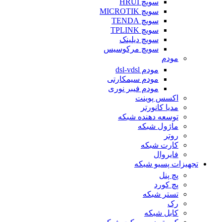
سویچ HRUI
سویچ MICROTIK
سویچ TENDA
سویچ TPLINK
سویچ دیلینک
سویچ مرکوسیس
مودم
مودم dsl-vdsl
مودم سیمکارتی
مودم فیبر نوری
اکسس پوینت
مدیا کانورتر
توسعه دهنده شبکه
ماژول شبکه
روتر
کارت شبکه
فایروال
تجهیزات پسیو شبکه
پچ پنل
پچ کورد
تستر شبکه
رک
کابل شبکه