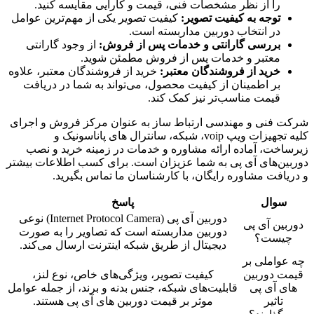
را از نظر مشخصات فنی، قیمت و کارایی مقایسه کنید.
توجه به کیفیت تصویر:
کیفیت تصویر یکی از مهم‌ترین عوامل
در انتخاب دوربین مداربسته است.
بررسی گارانتی و خدمات پس از فروش:
از وجود گارانتی
معتبر و خدمات پس از فروش مطمئن شوید.
خرید از فروشندگان معتبر:
خرید از فروشندگان معتبر، علاوه
بر اطمینان از کیفیت محصول، می‌تواند به شما در دریافت
قیمت مناسب‌تر نیز کمک کند.
شرکت فنی و مهندسی ارتباط ساز به عنوان مرکز فروش و اجرای
کلیه تجهیزات ویپ voip، شبکه، سانترال های پاناسونیک و
زیرساخت، آماده ارائه مشاوره و خدمات در زمینه خرید و نصب
دوربین‌های آی پی به شما عزیزان است. برای کسب اطلاعات بیشتر
و دریافت مشاوره رایگان، با کارشناسان ما تماس بگیرید.
سوال
پاسخ
دوربین آی پی (Internet Protocol Camera) نوعی
دوربین آی پی
دوربین مداربسته است که تصاویر را به صورت
چیست؟
دیجیتال از طریق شبکه اینترنت ارسال می‌کند.
چه عواملی بر
قیمت دوربین
کیفیت تصویر، ویژگی‌های خاص، نوع لنز،
های آی پی
قابلیت‌های شبکه، جنس بدنه و برند، از جمله عوامل
تاثیر
موثر بر قیمت دوربین های آی پی هستند.