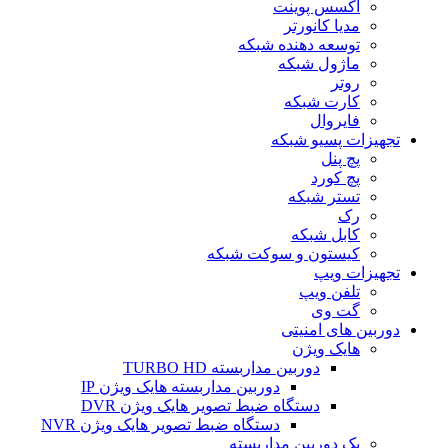
اکسس پوینت
مدیا کانورتر
توسعه دهنده شبکه
ماژول شبکه
روتر
کارت شبکه
فایروال
تجهیزات پسیو شبکه
پچ پنل
پچ کورد
تستر شبکه
رک
کابل شبکه
کیستون و سوکت شبکه
تجهیزات ویپ
تلفن ویپ
گت وی
دوربین های امنیتی
هایک ویژن
دوربین مداربسته TURBO HD
دوربین مداربسته هایک ویژن IP
دستگاه ضبط تصویر هایک ویژن DVR
دستگاه ضبط تصویر هایک ویژن NVR
پک دوربین مداربسته