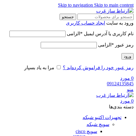
Skip to navigation
Skip to main content
جستجو
ورود به سایت
ایجاد حساب کاربری
نام کاربری یا آدرس ایمیل
*
الزامی
رمز عبور
*
الزامی
ورود
رمز عبور خود را فراموش کرده‌اید ؟
مرا به یاد بسپار
0
مورد
09124135845
منو
0
مورد
دسته‌ بندی‌ها
تجهیزات اکتیو شبکه
سویچ شبکه
سویچ cisco