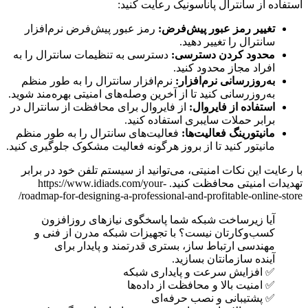
استفاده از سانترال پاناسونیک رعایت کنید:
تغییر رمز عبور پیش‌فرض:
رمز عبور پیش‌فرض نرم‌افزار
سانترال را تغییر دهید.
محدود کردن دسترسی:
دسترسی به تنظیمات سانترال را به
افراد مجاز محدود کنید.
به‌روزرسانی نرم‌افزار:
نرم‌افزار سانترال را به طور منظم
به‌روزرسانی کنید تا از آخرین وصله‌های امنیتی بهره‌مند شوید.
استفاده از فایروال:
از فایروال برای محافظت از سانترال در
برابر حملات سایبری استفاده کنید.
مانیتورینگ فعالیت‌ها:
فعالیت‌های سانترال را به طور منظم
مانیتور کنید تا از بروز هرگونه فعالیت مشکوک جلوگیری کنید.
با رعایت این نکات امنیتی، می‌توانید از سیستم تلفن خود در برابر
تهدیدات امنیتی محافظت کنید. https://www.idiads.com/your-
roadmap-for-designing-a-professional-and-profitable-online-store/
آیا زیرساخت شبکه شما پاسخگوی نیازهای روزافزون
کسب‌وکارتان نیست؟ با تجهیزات شبکه مدرن از فنی و
مهندسی ارتباط ساز، بستری قدرتمند و پایدار برای
آینده سازمانتان بسازید.
✅ افزایش سرعت و پایداری شبکه
✅ امنیت بالا و محافظت از داده‌ها
✅ پشتیبانی و نصب حرفه‌ای