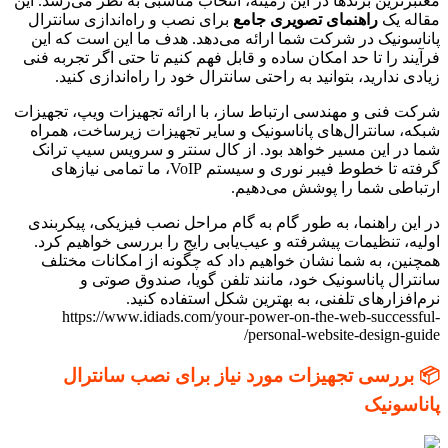
معتبرترین برندها در این زمینه، انتخاب مناسبی به نظر می‌رسد. این
مقاله یک
راهنمای تصویری جامع
برای نصب و راه‌اندازی سانترال
پاناسونیک در شرکت شما ارائه می‌دهد. هدف ما این است که این
فرآیند را تا حد امکان ساده و قابل فهم کنیم تا حتی اگر تجربه فنی
زیادی ندارید، بتوانید به راحتی سانترال خود را راه‌اندازی کنید.
شرکت فنی و مهندسی ارتباط ساز، با ارائه تجهیزات ویپ، تجهیزات
شبکه، سانترال‌های پاناسونیک و سایر تجهیزات زیرساخت، همراه
شما در این مسیر خواهد بود. از کال سنتر و سرویس سیپ ترانک
گرفته تا خطوط فیبر نوری و سیستم VoIP، ما تمامی نیازهای
ارتباطی شما را پوشش می‌دهیم.
در این راهنما، به طور گام به گام مراحل نصب فیزیکی، پیکربندی
اولیه، تنظیمات پیشرفته و عیب‌یابی رایج را بررسی خواهیم کرد.
همچنین، به شما نشان خواهیم داد که چگونه از امکانات مختلف
سانترال پاناسونیک خود، مانند تلفن گویا، صندوق صوتی و
نرم‌افزارهای تلفنی، به بهترین شکل استفاده کنید.
https://www.idiads.com/your-power-on-the-web-successful-
personal-website-design-guide/
📦 بررسی تجهیزات مورد نیاز برای نصب سانترال
پاناسونیک