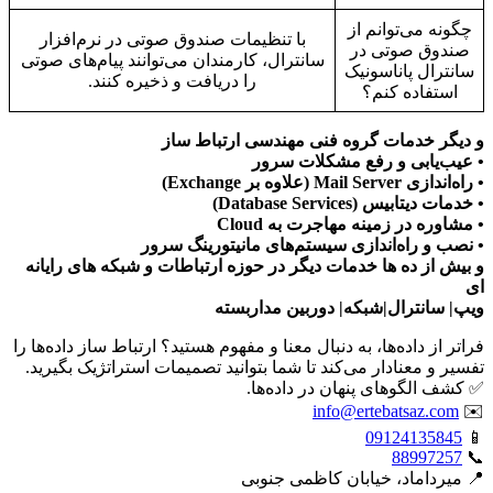
چگونه می‌توانم از
با تنظیمات صندوق صوتی در نرم‌افزار
صندوق صوتی در
سانترال، کارمندان می‌توانند پیام‌های صوتی
سانترال پاناسونیک
را دریافت و ذخیره کنند.
استفاده کنم؟
و دیگر خدمات گروه فنی مهندسی ارتباط ساز
• عیب‌یابی و رفع مشکلات سرور
• راه‌اندازی Mail Server (علاوه بر Exchange)
• خدمات دیتابیس (Database Services)
• مشاوره در زمینه مهاجرت به Cloud
• نصب و راه‌اندازی سیستم‌های مانیتورینگ سرور
و بیش از ده ها خدمات دیگر در حوزه ارتباطات و شبکه های رایانه
ای
ویپ| سانترال|شبکه| دوربین مداربسته
فراتر از داده‌ها، به دنبال معنا و مفهوم هستید؟ ارتباط ساز داده‌ها را
تفسیر و معنادار می‌کند تا شما بتوانید تصمیمات استراتژیک بگیرید.
✅ کشف الگوهای پنهان در داده‌ها.
info@ertebatsaz.com
✉️
09124135845
📱
88997257
📞
📍 میرداماد، خیابان کاظمی جنوبی