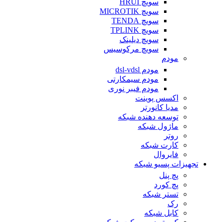
سویچ HRUI
سویچ MICROTIK
سویچ TENDA
سویچ TPLINK
سویچ دیلینک
سویچ مرکوسیس
مودم
مودم dsl-vdsl
مودم سیمکارتی
مودم فیبر نوری
اکسس پوینت
مدیا کانورتر
توسعه دهنده شبکه
ماژول شبکه
روتر
کارت شبکه
فایروال
تجهیزات پسیو شبکه
پچ پنل
پچ کورد
تستر شبکه
رک
کابل شبکه