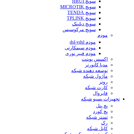
سویچ HRUI
سویچ MICROTIK
سویچ TENDA
سویچ TPLINK
سویچ دیلینک
سویچ مرکوسیس
مودم
مودم dsl-vdsl
مودم سیمکارتی
مودم فیبر نوری
اکسس پوینت
مدیا کانورتر
توسعه دهنده شبکه
ماژول شبکه
روتر
کارت شبکه
فایروال
تجهیزات پسیو شبکه
پچ پنل
پچ کورد
تستر شبکه
رک
کابل شبکه