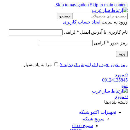
Skip to navigation
Skip to main content
جستجو
ورود به سایت
ایجاد حساب کاربری
نام کاربری یا آدرس ایمیل
*
الزامی
رمز عبور
*
الزامی
ورود
رمز عبور خود را فراموش کرده‌اید ؟
مرا به یاد بسپار
0
مورد
09124135845
منو
0
مورد
دسته‌ بندی‌ها
تجهیزات اکتیو شبکه
سویچ شبکه
سویچ cisco