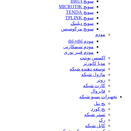
سویچ HRUI
سویچ MICROTIK
سویچ TENDA
سویچ TPLINK
سویچ دیلینک
سویچ مرکوسیس
مودم
مودم dsl-vdsl
مودم سیمکارتی
مودم فیبر نوری
اکسس پوینت
مدیا کانورتر
توسعه دهنده شبکه
ماژول شبکه
روتر
کارت شبکه
فایروال
تجهیزات پسیو شبکه
پچ پنل
پچ کورد
تستر شبکه
رک
کابل شبکه