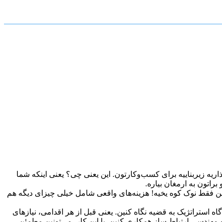
ا تلفن جدید نیست، بلکه یه جور سرمایه‌گذاریه زیربناییه برای کسب‌وکارتون. این یعنی چی؟ یعنی اینکه شما
راتون به ارمغان بیاره.
ها فکر می‌کنن. اما این فقط نوک کوه یخیه! هزینه‌های واقعی شامل خیلی چیزای دیگه هم
ه استراتژیک به قضیه نگاه کنین. یعنی قبل از هر اقدامی، نیازهای
 مهندسی ارتباط ساز همکاری کنین. با این کار، می‌تونین مطمئن