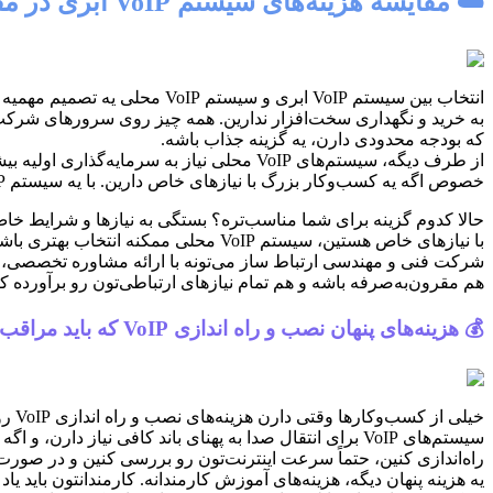
☁️ مقایسه هزینه‌های سیستم VoIP ابری در مقابل سیستم
که بودجه محدودی دارن، یه گزینه جذاب باشه.
از طرف دیگه، سیستم‌های VoIP محلی نیاز به
خصوص اگه یه کسب‌وکار بزرگ با نیازهای خاص دارین. با یه سیستم VoIP محلی، کنترل بیشتری روی داده‌ها و امنیت‌تون دارین، و می‌تونین سیستم رو دقیقاً مطابق با نیازهای خودتون پیکربندی کنین.
با نیازهای خاص هستین، سیستم VoIP محلی ممکنه انتخاب بهتری باشه.
هم مقرون‌به‌صرفه باشه و هم تمام نیازهای ارتباطی‌تون رو برآورده کن
💰 هزینه‌های پنهان نصب و راه اندازی VoIP که باید مراقب‌شون باشین
خیلی
راه‌اندازی کنین، حتماً سرعت اینترنت‌تون رو بررسی کنین و در صورت نیا