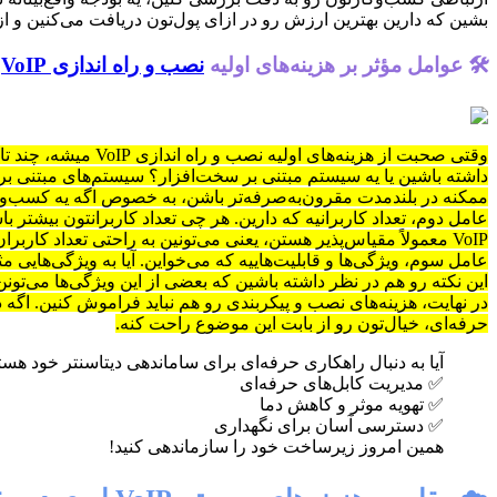
بشین که دارین بهترین ارزش رو در ازای پول‌تون دریافت می‌کنین و از تمام مزایای یه سی
🛠️ عوامل مؤثر بر هزینه‌های اولیه
نصب و راه اندازی VoIP
داشته باشین یا یه سیستم مبتنی بر سخت‌افزار؟ سیستم‌های مبتنی بر ا
ممکنه در بلندمدت مقرون‌به‌صرفه‌تر باشن، به خصوص اگه یه کسب‌وکا
عامل دوم، تعداد کاربرانیه که دارین. هر چی تعداد کاربرانتون بیشتر ب
VoIP معمولاً مقیاس‌پذیر هستن، یعنی می‌تونین به راحتی تعداد کاربران رو در صورت نیاز افزایش یا کاهش بدین، بدون اینکه نیاز به تغییرات اساسی در زیرساخت‌تون داشته باشین.
عامل سوم، ویژگی‌ها و قابلیت‌هاییه که می‌خواین. آیا به ویژگی‌هایی 
این نکته رو هم در نظر داشته باشین که بعضی از این ویژگی‌ها می‌تون
در نهایت، هزینه‌های نصب و پیکربندی رو هم نباید فراموش کنین. اگه
حرفه‌ای، خیال‌تون رو از بابت این موضوع راحت کنه.
آیا به دنبال راهکاری حرفه‌ای برای ساماندهی دیتاسنتر خود ه
✅ مدیریت کابل‌های حرفه‌ای
✅ تهویه موثر و کاهش دما
✅ دسترسی آسان برای نگهداری
همین امروز زیرساخت خود را سازماندهی کنید!