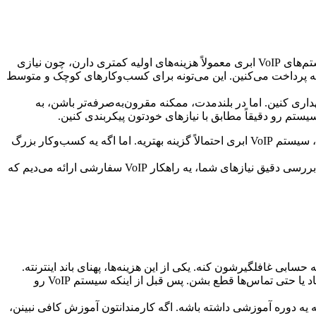
انتخاب بین سیستم VoIP ابری و سیستم VoIP محلی یه تصمیم مهمیه که می‌تونه تأثیر زیادی روی هزینه‌های کسب‌وکارتون داشته باشه. سیستم‌های VoIP ابری معمولاً هزینه‌های اولیه کمتری دارن، چون نیازی
 خدمات VoIP میزبانی میشه، و شما فقط یه اشتراک ماهانه پرداخت می‌کنین. این می‌تونه برای کسب‌وکارهای کوچک و متوسط
داری و نگهداری کنین. اما در بلندمدت، ممکنه مقرون‌به‌صرفه‌تر باشن، به
حالا کدوم گزینه برای شما مناسب‌تره؟ بستگی به نیازها و شرایط خاص کسب‌وکارتون داره. اگه یه کسب‌وکار کوچک با بودجه محدود هستین، سیستم VoIP ابری احتمالاً گزینه بهتریه. اما اگه یه کسب‌وکار بزرگ
شرکت فنی و مهندسی ارتباط ساز می‌تونه با ارائه مشاوره تخصصی، به شما کمک کنه تا بهترین تصمیم رو برای کسب‌وکارتون بگیرین. ما با بررسی دقیق نیازهای شما، یه راهکار VoIP سفارشی ارائه می‌دیم که
رو نادیده می‌گیرن که می‌تونه حسابی غافلگیرشون کنه. یکی از این هزینه‌ها، پهنای باند اینترنته.
سیستم‌های VoIP برای انتقال صدا به پهنای باند کافی نیاز دارن، و اگه اینترنت‌تون سرعت کافی نداشته باشه، ممکنه کیفیت مکالمات پایین بیاد یا حتی تماس‌ها قطع بشن. پس قبل از اینکه سیستم VoIP رو
گیرن که چطور از سیستم VoIP جدید استفاده کنن، و این ممکنه نیاز به یه دوره آموزشی داشته باشه. اگه کارمندانتون آموزش کافی نبینن،