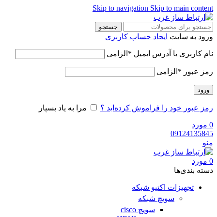
Skip to navigation
Skip to main content
جستجو
ورود به سایت
ایجاد حساب کاربری
نام کاربری یا آدرس ایمیل
*
الزامی
رمز عبور
*
الزامی
ورود
رمز عبور خود را فراموش کرده‌اید ؟
مرا به یاد بسپار
0
مورد
09124135845
منو
0
مورد
دسته‌ بندی‌ها
تجهیزات اکتیو شبکه
سویچ شبکه
سویچ cisco