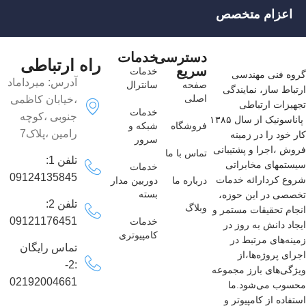
اعزام متخصص
دسترسی
خدمات
راه ارتباطی
سریع
خدمات
گروه فنی مهندسی
آدرس: میرداماد
صفحه
سانترال
ارتباط ساز، نمایندگی
اصلی
،خیابان کاظمی
تجهیزات ارتباطی
خدمات
جنوبی ،کوچه
پاناسونیک از سال ۱۳۸۵
فروشگاه
شبکه و
رامین ،پلاک7
کار خود را در زمینه
سرور
فروش ،اجرا و پشتیبانی
تماس با ما
تلفن 1:
سیستمهای مخابراتی
خدمات
09124135845
شروع کردارائه خدمات
درباره ما
دوربین مدار
بسته
تخصصی در این حوزه،
تلفن 2:
وبلاگ
انجام تحقیقات مستمر و
09121176451
خدمات
ایجاد دانش به‌ روز در
کامپیوتری
زمینه‌های مرتبط در
تماس رایگان
اجرای پروژه‌ها،از
:2-
ویژگی‌های بارز مجموعه
02192004661
محسوب می‌شود.ما
استفاده از کامپیوتر و