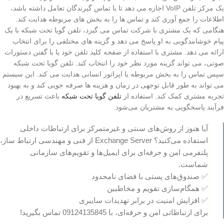
یک مرکز تلفن VoIP اجازه می دهد تا با تماس گیرندگان تعامل داشته باشد،
اطلاعات را جمع آوری کند و تماس ها را به بخش های مربوطه هدایت کند.
هنگامی که یک مشتری با شرکت تماس می گیرد، تلفن گویا تحت شبکه با یک
پیام خوشامدگویی به او پاسخ می دهد و گزینه های مختلفی را برای انتخاب
ارائه می دهد. مشتری با استفاده از صفحه کلید تلفن خود یا با گفتن دستورات
صوتی، می تواند گزینه مورد نظر خود را انتخاب کند. تلفن گویا تحت شبکه
سپس تماس را به بخش مربوطه یا اپراتور انسانی هدایت می کند. این سیستم
می تواند به طور قابل توجهی در زمان و هزینه ها صرفه جویی کند و به بهبود
تجربه مشتری کمک کند. استفاده از
تلفن گویا تحت شبکه
باعث تسریع در
فرآیند پاسخگویی به مشتریان می‌شود.
آیا هنوز از روش‌های سنتی و غیرمتمرکز برای ارتباطات داخلی
استفاده می‌کنید؟ Exchange Server از فنی و مهندسی ارتباط ساز،
پلتفرمی امن و حرفه‌ای برای ایمیل‌ها و تقویم‌های سازمانی
شماست.
✅ صندوق‌های پستی با فضای نامحدود
✅ همگام‌سازی تقویم و مخاطبین
✅ افزایش امنیت در برابر تهدیدات سایبری
برای ارتباطاتی امن و حرفه‌ای، با 09124135845 تماس بگیرید!