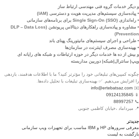
و دیگر خدمات گروه فنی مهندسی ارتباط ساز
• پیاده‌سازی سیستم‌های مدیریت هویت و دسترسی (IAM)
• راه‌اندازی Single Sign-On (SSO) برای برنامه‌های سازمانی
• مشاوره و پیاده‌سازی راهکارهای دیتالاس پریونشن (DLP – Data Loss
Prevention)
• طراحی و اجرای سیستم‌های مانیتورینگ پهنای باند
• بهینه‌سازی مصرف اینترنت در سازمان‌ها
و بیش از ده ها خدمات دیگر در حوزه ارتباطات و شبکه های رایانه ای
ویپ| سانترال|شبکه| دوربین مداربسته
چگونه کمپین‌های تبلیغاتی خود را مؤثرتر کنید؟ ما با اطلاعات هدفمند، بازدهی
را افزایش می‌دهیم. ✅ بهینه‌سازی تبلیغات با تحلیل داده‌ها.
info@ertebatsaz.com
✉️
09124135845
📱
88997257
📞
📍 میرداماد ،خیابان کاظمی جنوبی
جدیدتر
معرفی سرورهای HP و IBM مناسب برای تجهیزات ویپ سازمانی
بازگشت بە لیست