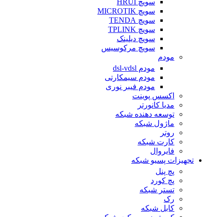
سویچ HRUI
سویچ MICROTIK
سویچ TENDA
سویچ TPLINK
سویچ دیلینک
سویچ مرکوسیس
مودم
مودم dsl-vdsl
مودم سیمکارتی
مودم فیبر نوری
اکسس پوینت
مدیا کانورتر
توسعه دهنده شبکه
ماژول شبکه
روتر
کارت شبکه
فایروال
تجهیزات پسیو شبکه
پچ پنل
پچ کورد
تستر شبکه
رک
کابل شبکه