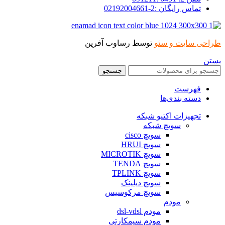
تماس رایگان :2-02192004661
طراحی سایت و سئو
توسط رساوب آفرین
بستن
جستجو
فهرست
دسته بندی‌ها
تجهیزات اکتیو شبکه
سویچ شبکه
سویچ cisco
سویچ HRUI
سویچ MICROTIK
سویچ TENDA
سویچ TPLINK
سویچ دیلینک
سویچ مرکوسیس
مودم
مودم dsl-vdsl
مودم سیمکارتی