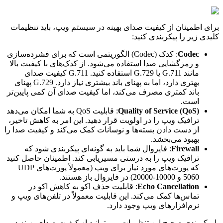
برای اطمینان از کیفیت صدای بهینه در سیستم ویپ، باید تنظیمات
کلیدی زیر را پیکربندی کنید:
Codec
: کدک (Codec) الگوریتمی است که برای فشرده‌سازی
و رمزگشایی صدا استفاده می‌شود. از کدک‌های با کیفیت بالا
مانند G.711 یا G.729 استفاده کنید. G.711 کیفیت صدای
بهتری دارد، اما به پهنای باند بیشتری نیاز دارد. G.729 پهنای
باند کمتری مصرف می‌کند، اما کیفیت صدای آن کمی پایین‌تر
است.
Quality of Service (QoS)
: قابلیت QoS به شما امکان می‌دهد
ترافیک ویپ را در اولویت قرار دهید. این امر به کاهش تاخیر،
از دست دادن بسته‌ها و نوسانات کمک می‌کند و کیفیت صدا را
بهبود می‌بخشد.
Firewall
: فایروال شما باید به گونه‌ای پیکربندی شود که
ترافیک ویپ را به درستی مسیریابی کند. اطمینان حاصل کنید
که پورت‌های مورد نیاز برای ویپ (معمولاً پورت‌های UDP
5060 و 10000-20000) در فایروال باز هستند.
Echo Cancellation
: قابلیت حذف اکو به کاهش اکو در
تماس‌ها کمک می‌کند. این قابلیت معمولاً در تلفن‌های ویپ و
نرم‌افزارهای ویپ وجود دارد.
با پیکربندی صحیح این تنظیمات، می‌توانید از کیفیت صدای بهینه در