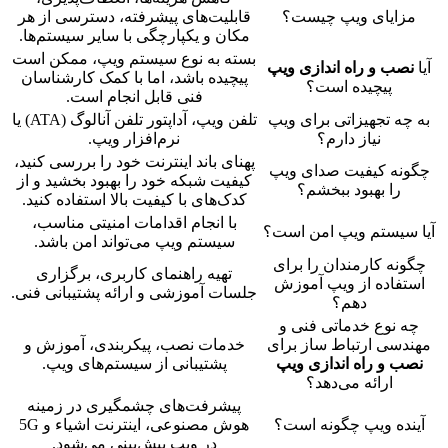
مزایای ویپ چیست؟
قابلیت‌های پیشرفته، دسترسی از هر
مکان و یکپارچگی با سایر سیستم‌ها.
بسته به نوع سیستم ویپ، ممکن است
آیا
نصب و راه اندازی ویپ
پیچیده باشد، اما با کمک کارشناسان
پیچیده است؟
فنی قابل انجام است.
به چه تجهیزاتی برای ویپ
تلفن ویپ، آداپتور تلفن آنالوگ (ATA) یا
نیاز دارم؟
نرم‌افزار ویپ.
پهنای باند اینترنت خود را بررسی کنید،
چگونه کیفیت صدای ویپ
کیفیت شبکه خود را بهبود بخشید و از
را بهبود ببخشم؟
کدک‌های با کیفیت بالا استفاده کنید.
با انجام اقدامات امنیتی مناسب،
آیا سیستم ویپ امن است؟
سیستم ویپ می‌تواند امن باشد.
چگونه کارمندان را برای
تهیه راهنمای کاربری، برگزاری
استفاده از ویپ آموزش
جلسات آموزشی و ارائه پشتیبانی فنی.
دهم؟
چه نوع خدماتی فنی و
مهندسی ارتباط ساز برای
خدمات نصب، پیکربندی، آموزش و
نصب و راه اندازی ویپ
پشتیبانی از سیستم‌های ویپ.
ارائه می‌دهد؟
پیشرفت‌های چشمگیری در زمینه
آینده ویپ چگونه است؟
هوش مصنوعی، اینترنت اشیاء و 5G
در ویپ پیش‌بینی می‌شود.