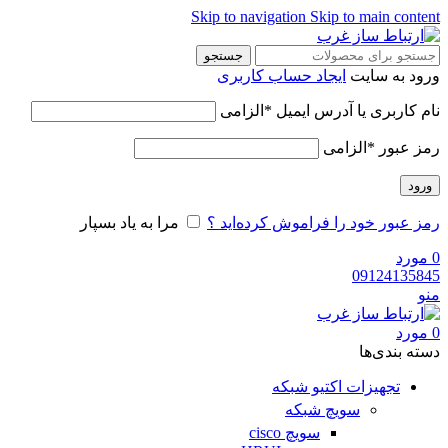
Skip to navigation
Skip to main content
جستجو
ورود به سایت
ایجاد حساب کاربری
نام کاربری یا آدرس ایمیل
*
الزامی
رمز عبور
*
الزامی
ورود
رمز عبور خود را فراموش کرده‌اید ؟
مرا به یاد بسپار
0
مورد
09124135845
منو
0
مورد
دسته‌ بندی‌ها
تجهیزات اکتیو شبکه
سویچ شبکه
سویچ cisco