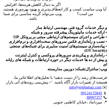
اگر به دنبال کاهش هزینه‌ها، افزایش
آیا ویپ مناسب کسب و کار
انعطاف‌پذیری و بهبود بهره‌وری هستید،
من است؟
ویپ می‌تواند گزینه مناسبی برای شما
باشد.
و دیگر خدمات گروه فنی مهندسی ارتباط ساز
• ارائه خدمات مانیتورینگ پیشرفته سرور و شبکه
• طراحی و اجرای سیستم‌های ارتباطی مبتنی بر پروتکل SIP
• نصب و راه‌اندازی فکس سرورهای سخت‌افزاری و نرم‌افزاری
• پیاده‌سازی سیستم‌های امنیت سایبری برای شبکه‌های صنعتی
(OT Security)
• راه‌اندازی و پیکربندی سرورهای پروکسی و کنترل اینترنت
و بیش از ده ها خدمات دیگر در حوزه ارتباطات و شبکه های رایانه
ای
ویپ| سانترال|شبکه| دوربین مداربسته
فرصت‌های رشد را از دست ندهید! با تحلیل‌های اطلاعاتی ما،
همیشه از تغییرات بازار آگاه باشید. ✅ پیش‌بینی روندهای آتی بازار.
info@ertebatsaz.com
✉️
09124135845
📱
88997257
📞
📍 میرداماد ،خیابان کاظمی جنوبی