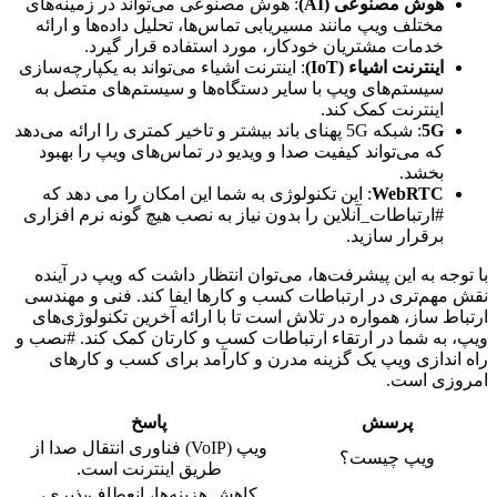
هوش مصنوعی (AI)
: هوش مصنوعی می‌تواند در زمینه‌های
مختلف ویپ مانند مسیریابی تماس‌ها، تحلیل داده‌ها و ارائه
خدمات مشتریان خودکار، مورد استفاده قرار گیرد.
اینترنت اشیاء (IoT)
: اینترنت اشیاء می‌تواند به یکپارچه‌سازی
سیستم‌های ویپ با سایر دستگاه‌ها و سیستم‌های متصل به
اینترنت کمک کند.
5G
: شبکه 5G پهنای باند بیشتر و تاخیر کمتری را ارائه می‌دهد
که می‌تواند کیفیت صدا و ویدیو در تماس‌های ویپ را بهبود
بخشد.
WebRTC
: این تکنولوژی به شما این امکان را می دهد که
#ارتباطات_آنلاین را بدون نیاز به نصب هیچ گونه نرم افزاری
برقرار سازید.
با توجه به این پیشرفت‌ها، می‌توان انتظار داشت که ویپ در آینده
نقش مهم‌تری در ارتباطات کسب و کارها ایفا کند. فنی و مهندسی
ارتباط ساز، همواره در تلاش است تا با ارائه آخرین تکنولوژی‌های
ویپ، به شما در ارتقاء ارتباطات کسب و کارتان کمک کند. #نصب و
راه اندازی ویپ یک گزینه مدرن و کارآمد برای کسب و کارهای
امروزی است.
پرسش
پاسخ
ویپ (VoIP) فناوری انتقال صدا از
ویپ چیست؟
طریق اینترنت است.
کاهش هزینه‌ها، انعطاف‌پذیری،