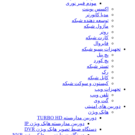
مودم فیبر نوری
اکسس پوینت
مدیا کانورتر
توسعه دهنده شبکه
ماژول شبکه
روتر
کارت شبکه
فایروال
تجهیزات پسیو شبکه
پچ پنل
پچ کورد
تستر شبکه
رک
کابل شبکه
کیستون و سوکت شبکه
تجهیزات ویپ
تلفن ویپ
گت وی
دوربین های امنیتی
هایک ویژن
دوربین مداربسته TURBO HD
دوربین مداربسته هایک ویژن IP
دستگاه ضبط تصویر هایک ویژن DVR
دستگاه ضبط تصویر هایک ویژن NVR