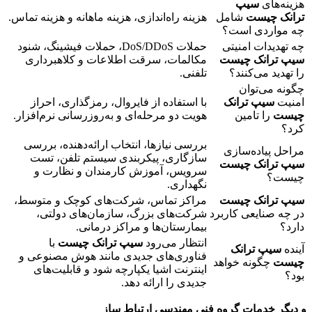
هزینه‌های
سیپ
ترانک چیست
شامل
هزینه راه‌اندازی، هزینه ماهانه و هزینه تماس.
چه مواردی است؟
چه تهدیدات امنیتی
حملات DoS/DDoS، حملات فیشینگ، شنود
سیپ ترانک چیست
مکالمات، سرقت اطلاعات و کلاهبرداری
را تهدید می‌کنند؟
تلفنی.
چگونه می‌توان
امنیت
سیپ ترانک
با استفاده از فایروال، رمزگذاری، احراز
چیست
را تامین
هویت دو مرحله‌ای و به‌روزرسانی نرم‌افزار.
کرد؟
بررسی نیازها، انتخاب ارائه‌دهنده، بررسی
مراحل پیاده‌سازی
سازگاری، پیکربندی سیستم تلفن، تست
سیپ ترانک چیست
سرویس، آموزش کارمندان و نظارت و
چیست؟
نگهداری.
سیپ ترانک چیست
مراکز تماس، شرکت‌های کوچک و متوسط،
در چه صنایعی کاربرد
شرکت‌های بزرگ، سازمان‌های دولتی،
دارد؟
بیمارستان‌ها و مراکز درمانی.
انتظار می‌رود
سیپ ترانک چیست
با
آینده
سیپ ترانک
فناوری‌های جدیدی مانند هوش مصنوعی و
چیست
چگونه خواهد
اینترنت اشیا یکپارچه شود و قابلیت‌های
بود؟
جدیدی را ارائه دهد.
و دیگر خدمات گروه فنی مهندسی ارتباط ساز