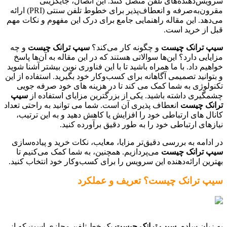
سرویس‌دهنده‌های تلفن متصل کنند. این اتصال، جایگزینی
مقرون‌به‌صرفه و انعطاف‌پذیر برای خطوط تلفن سنتی (PRI) ارائه
می‌دهد. این مقاله راهنمایی جامع برای درک این مفهوم و نکات مهم
قبل از خرید است.
سیپ ترانک چیست
و چگونه کار می‌کند؟
سیپ ترانک چیست
و چه
مزایایی دارد؟ این‌ها سوالاتی هستند که در این مقاله به آن‌ها پاسخ
خواهیم داد. با ما همراه باشید تا با این فناوری نوین بیشتر آشنا شوید
و بتوانید تصمیمی آگاهانه برای کسب‌وکار خود بگیرید. استفاده از این
تکنولوژی به شما کمک می کند تا در هزینه های خود صرفه جویی
چشمگیری داشته باشید. یکی از بزرگترین مزایای استفاده از
سیپ
ترانک چیست
انعطاف پذیری آن است. شما می توانید به راحتی تعداد
کانال های ارتباطی خود را افزایش یا کاهش دهید و به این ترتیب،
نیازهای ارتباطی خود را به طور دقیق برآورده کنید.
در ادامه به بررسی دقیق‌تر مزایا، معایب، نکات خرید و پیاده‌سازی
سیپ ترانک چیست
می‌پردازیم. همچنین، به شما کمک می‌کنیم تا
بهترین ارائه‌دهنده این سرویس را برای کسب‌وکار خود انتخاب کنید.
سیپ ترانک چیست؟ تعریف و عملکرد
به زبان ساده،
سیپ ترانک چیست
یک خط تلفن مجازی است که از