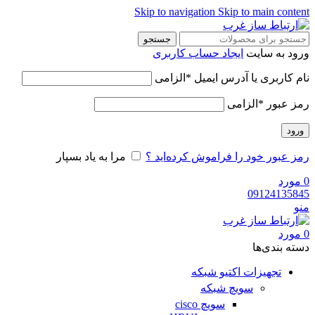
Skip to navigation
Skip to main content
جستجو
ورود به سایت
ایجاد حساب کاربری
نام کاربری یا آدرس ایمیل
*
الزامی
رمز عبور
*
الزامی
ورود
رمز عبور خود را فراموش کرده‌اید ؟
مرا به یاد بسپار
0
مورد
09124135845
منو
0
مورد
دسته‌ بندی‌ها
تجهیزات اکتیو شبکه
سویچ شبکه
سویچ cisco