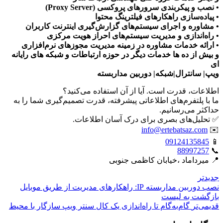
• نصب و پیکربندی سرورهای پروکسی (Proxy Server)
• پیاده‌سازی راهکارهای فیلترینگ محتوا
• مشاوره و اجرای سیستم‌های گزارش‌گیری اینترنت کاربران
• راه‌اندازی و مدیریت سیستم‌های احراز هویت مرکزی
• ارائه خدمات مشاوره در زمینه مدیریت مجوزهای نرم‌افزاری
و بیش از ده ها خدمات دیگر در حوزه ارتباطات و شبکه های رایانه
ای
ویپ| سانترال|شبکه| دوربین مداربسته
اطلاعات، قدرت است. آیا از آن استفاده می‌کنید؟
ما با پلتفرم‌های اطلاعاتی پیشرفته، قدرت تصمیم‌گیری شما را به
حداکثر می‌رسانیم.
✅ تحلیل‌های بصری برای درک آسان اطلاعات.
info@ertebatsaz.com
✉️
09124135845
📱
88997257
📞
📍 میرداماد ،خیابان کاظمی جنوبی
جدیدتر
نصب دوربین مداربسته IP: راهکارهای مدیریت از طریق موبایل
بازگشت بە لیست
قدیمی‌تر
گام‌به‌گام تا راه‌اندازی یک کال سنتر ویپ سازگار با محیط