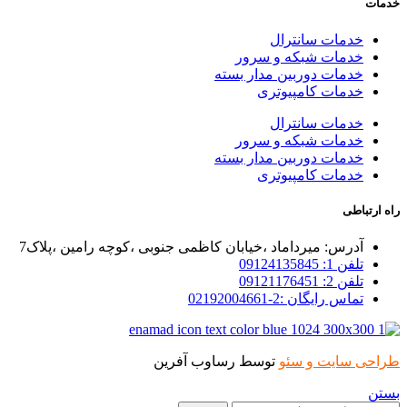
خدمات
خدمات سانترال
خدمات شبکه و سرور
خدمات دوربین مدار بسته
خدمات کامپیوتری
خدمات سانترال
خدمات شبکه و سرور
خدمات دوربین مدار بسته
خدمات کامپیوتری
راه ارتباطی
آدرس: میرداماد ،خیابان کاظمی جنوبی ،کوچه رامین ،پلاک7
تلفن 1: 09124135845
تلفن 2: 09121176451
تماس رایگان :2-02192004661
طراحی سایت و سئو
توسط رساوب آفرین
بستن