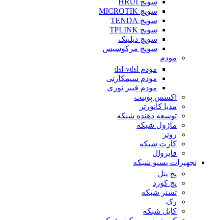
سویچ HRUI
سویچ MICROTIK
سویچ TENDA
سویچ TPLINK
سویچ دیلینک
سویچ مرکوسیس
مودم
مودم dsl-vdsl
مودم سیمکارتی
مودم فیبر نوری
اکسس پوینت
مدیا کانورتر
توسعه دهنده شبکه
ماژول شبکه
روتر
کارت شبکه
فایروال
تجهیزات پسیو شبکه
پچ پنل
پچ کورد
تستر شبکه
رک
کابل شبکه