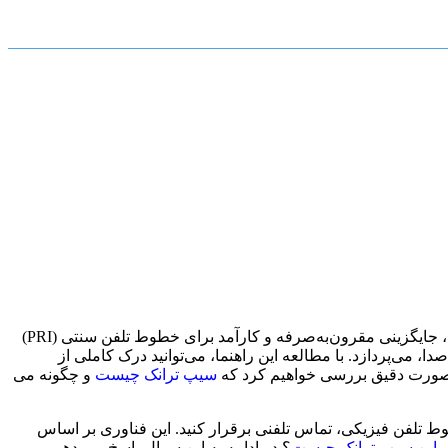
در دنیای امروز، ارتباطات تلفنی نقش حیاتی در کسب‌وکارها و سازمان‌ها ایفا می‌کنند. #سیپ_ترانک (#SIP_Trunk) به عنوان یک فناوری نوین، جایگزینی مقرون‌به‌صرفه و کارآمد برای خطوط تلفن سنتی (PRI)
ات رایج آن، به ویژه قطعی صدا، می‌پردازد. با مطالعه این راهنما، می‌توانید درک کاملی از
سیپ ترانک چیست
و چگونه می
 نیاز به خطوط تلفن فیزیکی، تماس تلفنی برقرار کنید. این فناوری بر اساس
براین سیپ ترانک چیست
؟ در ادامه به این سوال پاسخ می دهیم.