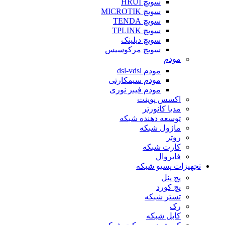
سویچ HRUI
سویچ MICROTIK
سویچ TENDA
سویچ TPLINK
سویچ دیلینک
سویچ مرکوسیس
مودم
مودم dsl-vdsl
مودم سیمکارتی
مودم فیبر نوری
اکسس پوینت
مدیا کانورتر
توسعه دهنده شبکه
ماژول شبکه
روتر
کارت شبکه
فایروال
تجهیزات پسیو شبکه
پچ پنل
پچ کورد
تستر شبکه
رک
کابل شبکه