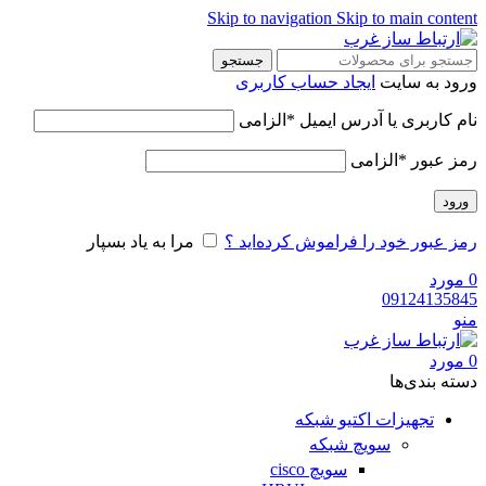
Skip to navigation
Skip to main content
جستجو
ورود به سایت
ایجاد حساب کاربری
نام کاربری یا آدرس ایمیل
*
الزامی
رمز عبور
*
الزامی
ورود
رمز عبور خود را فراموش کرده‌اید ؟
مرا به یاد بسپار
0
مورد
09124135845
منو
0
مورد
دسته‌ بندی‌ها
تجهیزات اکتیو شبکه
سویچ شبکه
سویچ cisco