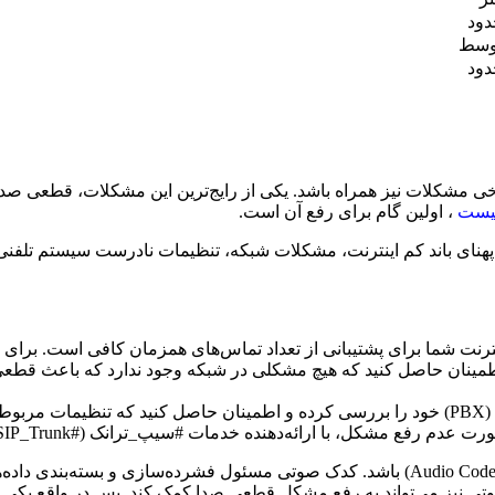
ود
وسط
ود
 #سیپ_ترانک (#SIP_Trunk) ممکن است با برخی مشکلات نیز همراه باشد. یکی از رایج‌ترین
یست
، اولین گام برای رفع آن است.
رای پشتیبانی از تعداد تماس‌های همزمان کافی است. برای هر تماس تلفنی، معمولاً به 100 کیلو
طمینان حاصل کنید که هیچ مشکلی در شبکه وجود ندارد که باعث قطعی
ده است.
م رفع مشکل، با ارائه‌دهنده خدمات #سیپ_ترانک (#SIP_Trunk) خود تماس بگیرید و از آنها بخواهید مشکل را بررسی کنند.
در برخی موارد، قطعی صدا می‌تواند ناشی از مشکلات کدک صوتی (Audio Codec) باشد. کدک صوت
تی نیز می‌تواند به رفع مشکل قطعی صدا کمک کند. پس در واقع یکی از