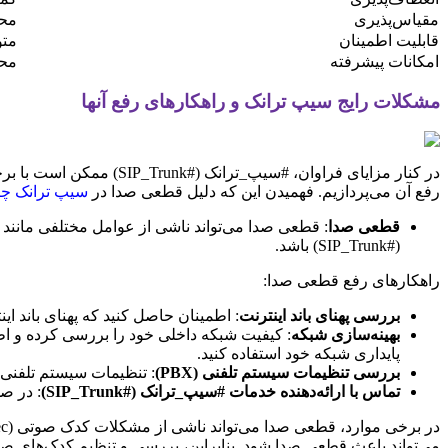
مقیاس‌پذیری
محد
قابلیت اطمینان
مت
امکانات پیشرفته
محد
مشکلات رایج سیپ ترانک و راهکارهای رفع آنها
در کنار مزایای فراوان،
رفع آن می‌پردازیم. فهمیدن این که دلیل قطعی صدا در
سیپ ترانک چ
قطعی صدا
(#SIP_Trunk) باشد.
راهکارهای رفع قطعی صدا:
بررسی پهنای باند اینترنت
: اطمینان حاصل کنید که پهنای باند اینترنت شما ب
بهینه‌سازی شبکه
: کیفیت شبکه داخلی خود را بررسی کرده و ا
پایداری شبکه خود استفاده کنید.
بررسی تنظیمات سیستم تلفنی (PBX)
: تنظیمات سیستم تلفنی (PBX) خود را بررسی کرده و اطمینان حاصل کنید که تنظیمات مربوط به #سیپ_ترانک (#SIP_Trunk) به درستی انجام ش
تماس با ارائه‌دهنده خدمات #سیپ_ترانک (#SIP_Trunk)
: در صورت عد
می‌تواند باعث قطعی صدا شود. بنابراین، بررسی و تنظیم کدک‌های صو