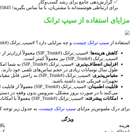
✅ گزارش‌دهی جامع برای رشد کسب‌وکار
برای ارتباطی هوشمندانه با مشتریان، با ما تماس بگیرید! 09124135845
مزایای استفاده از سیپ ترانک
استفاده از
سیپ ترانک چیست
و چه مزایایی دارد؟ #سیپ_ترانک (#SIP_Trunk) مزایای متعددی نسبت به خطوط تلفن سنتی (PRI) دارد. این مزایا عبارتند از:
کاهش هزینه‌ها
#سیپ_ترانک (#SIP_Trunk) نیز معمولاً کمتر است.
افزایش انعطاف‌پذیری
: #سیپ_ترانک (
طول سال نوسانات زیادی در حجم تماس‌های تلفنی خود دارند، 
مقیاس‌پذیری
: #سیپ_ترانک (#SIP_Trunk
تجهیزات فیزیکی جدید داشته باشید.
قابلیت اطمینان
می‌کنند تا در صورت بروز مشکل، سرویس بدون وقفه در دستر
امکانات پیشرفته
: #سیپ_ترانک (#SIP_Trunk) معمولاً با امکانات پیشرفته‌ای مانند انتقال تماس، صندوق صوتی، کنفرانس تلفنی و گزارش‌گیری همراه است.
برای درک ملموس‌تر مزایای
سیپ ترانک چیست
، به جدول زیر توجه کن
ویژگی
هزینه
بالا
انعطاف‌پذیری
کمت