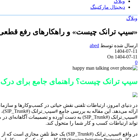
وبلاگ
دیجیتال مارکتینگ
وبلاگ
«سیپ ترانک چیست» و راهکارهای رفع قطعی 
ارسال شده توسط
abed
1404-07-11
On 1404-07-11
0
سیپ ترانک چیست؟ راهنمای جامع برای درک و
ارائ
#سیپ_ترانک (#SIP_Trunk) به دست آورده و تصمیمات آگاهانه‌ای در مورد استفاده از این فناوری برای سازمان خود بگیرید. در این مقاله به صورت دقیق بررسی خواهیم کرد که
تواند ارتباطات کسب و کار شما را متحول کند.
در واقع #سیپ_ترانک (#SIP_Trunk) یک خط
پروتکل SIP (Session Initiation Protocol) کار می‌کند که یک پروتکل استاندارد برای برقراری ارتباطات چندرسانه‌ای از طریق اینترنت است.