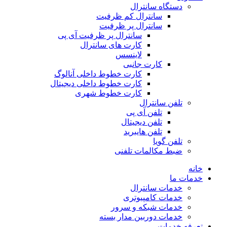
دستگاه سانترال
سانترال کم ظرفیت
سانترال پر ظرفیت
سانترال پر ظرفیت آی پی
کارت های سانترال
لاینسس
کارت جانبی
کارت خطوط داخلی آنالوگ
کارت خطوط داخلی دیجیتال
کارت خطوط شهری
تلفن سانترال
تلفن آی پی
تلفن دیجیتال
تلفن هایبرید
تلفن گویا
ضبط مکالمات تلفنی
خانه
خدمات ما
خدمات سانترال
خدمات کامپیوتری
خدمات شبکه و سرور
خدمات دوربین مدار بسته
تعرفه خدمات