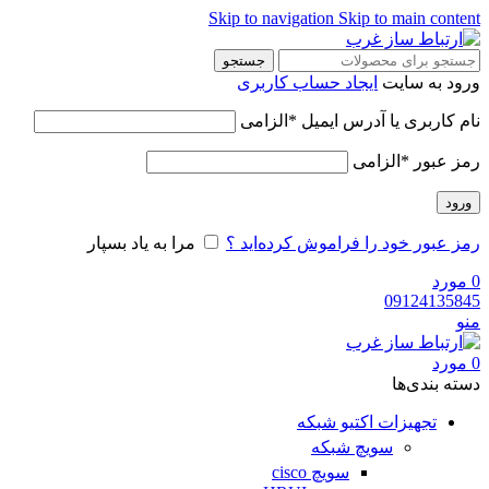
Skip to navigation
Skip to main content
جستجو
ورود به سایت
ایجاد حساب کاربری
نام کاربری یا آدرس ایمیل
*
الزامی
رمز عبور
*
الزامی
ورود
رمز عبور خود را فراموش کرده‌اید ؟
مرا به یاد بسپار
0
مورد
09124135845
منو
0
مورد
دسته‌ بندی‌ها
تجهیزات اکتیو شبکه
سویچ شبکه
سویچ cisco