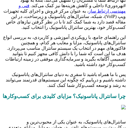
تنها ارتباط شما با مشتریان را تسهیل می‌کند، بلکه به بهبود
#بهره‌وری# داخلی و کاهش هزینه‌ها نیز کمک می‌کند.
فنی و
مهندسی ارتباط ساز
، به عنوان مرکز فروش و اجرای کلیه تجهیزات
ویپ (VoIP)، شبکه، سانترال‌های پاناسونیک و زیرساخت، در این
مقاله قصد دارد به شما کمک کند تا با در نظر گرفتن نیازهای خاص
کسب‌وکار خود، بهترین سانترال پاناسونیک را انتخاب کنید.
این راهنمای جامع، با رویکردی آموزشی و کاربردی، به بررسی انواع
سانترال‌های پاناسونیک، مزایا و معایب هر کدام، و همچنین
فاکتورهای مهم در انتخاب یک سیستم سانترال مناسب می‌پردازد.
هدف ما این است که شما را با دانش کافی مجهز کنیم تا بتوانید
تصمیمی آگاهانه بگیرید و سرمایه‌گذاری موفقی در زمینه ارتباطات
کسب‌وکار خود داشته باشید.
پس با ما همراه باشید تا سفری به دنیای سانترال‌های پاناسونیک
داشته باشیم و دریابیم که چگونه این سیستم‌های قدرتمند می‌توانند
به رشد و توسعه کسب‌وکار شما کمک کنند.
چرا سانترال پاناسونیک؟ مزایای کلیدی برای کسب‌وکارها
سانترال‌های پاناسونیک، به عنوان یکی از محبوب‌ترین و
پرکاربردترین سیستم‌های تلفنی در جهان، به دلیل مزایای متعددی