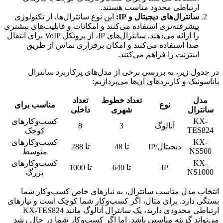
ارتباطی محدود مناسب هستند.
سانترال‌های دیجیتال و IP:
این نوع سانترال‌ها، از تکنولوژی
پیشرفته‌تری استفاده می‌کنند و امکانات و قابلیت‌های بیشتری
را ارائه می‌دهند. سانترال‌های IP، از پروتکل VoIP برای انتقال
صدا استفاده می‌کنند و امکان برقراری تماس از طریق
اینترنت را فراهم می‌کنند.
در جدول زیر، به بررسی برخی از مدل‌های پرکاربرد سانترال
پاناسونیک و کاربردهای آن‌ها می‌پردازیم:
مدل
تعداد خطوط
تعداد
نوع
مناسب برای
سانترال
شهری
داخلی
KX-
کسب‌وکارهای
آنالوگ
3
8
TES824
کوچک
KX-
کسب‌وکارهای
دیجیتال/IP
تا 48
تا 288
NS500
متوسط
KX-
کسب‌وکارهای
IP
تا 640
تا 1000
NS1000
بزرگ
انتخاب مدل مناسب سانترال، به نیازهای خاص کسب‌وکار شما
بستگی دارد. برای مثال، اگر کسب‌وکار شما کوچک است و نیازهای
ارتباطی محدودی دارید، یک سانترال آنالوگ مانند KX-TES824
می‌تواند گزینه مناسبی باشد. اما اگر کسب‌وکار شما در حال رشد