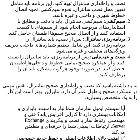
نصب و راه‌اندازی سانترال تهیه کنید. این برنامه باید شامل
تعیین محل نصب سانترال، نحوه سیم‌کشی، نحوه اتصال
خطوط شهری و داخلی و غیره باشد.
سیم‌کشی:
سیم‌کشی سانترال، باید با دقت و مطابق با
استانداردهای مربوطه انجام شود. از سیم‌های با کیفیت
استفاده کنید و از اتصال صحیح سیم‌ها اطمینان حاصل کنید.
برنامه‌ریزی سانترال:
پس از نصب، باید سانترال را
برنامه‌ریزی کنید. این شامل تنظیم شماره‌های داخلی، تعریف
ویژگی‌های مختلف و غیره می‌شود.
تست و عیب‌یابی:
پس از برنامه‌ریزی، باید سانترال را تست
کنید و از عملکرد صحیح تمامی خطوط و داخلی‌ها اطمینان
حاصل کنید. در صورت وجود هرگونه مشکل، باید آن را
برطرف کنید.
به یاد داشته باشید که نصب و راه‌اندازی صحیح سانترال، نقش مهمی
در عملکرد صحیح و طول عمر آن دارد. بنابراین، بهتر است این کار
را به یک متخصص بسپارید.
آیا سیستم ایمیل سازمان شما نیاز به امنیت، پایداری و
امکانات بیشتری دارد تا کارایی افزایش یابد؟ فنی و
مهندسی ارتباط ساز با نصب و پیکربندی Exchange
Server، ارتباطات ایمیلی شما را حرفه‌ای و مطمئن
می‌کند.
✅ امنیت بالای اطلاعات ایمیلی و حفظ حریم خصوصی