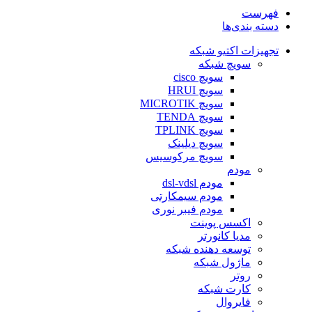
فهرست
دسته بندی‌ها
تجهیزات اکتیو شبکه
سویچ شبکه
سویچ cisco
سویچ HRUI
سویچ MICROTIK
سویچ TENDA
سویچ TPLINK
سویچ دیلینک
سویچ مرکوسیس
مودم
مودم dsl-vdsl
مودم سیمکارتی
مودم فیبر نوری
اکسس پوینت
مدیا کانورتر
توسعه دهنده شبکه
ماژول شبکه
روتر
کارت شبکه
فایروال