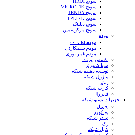
سویچ HRUI
سویچ MICROTIK
سویچ TENDA
سویچ TPLINK
سویچ دیلینک
سویچ مرکوسیس
مودم
مودم dsl-vdsl
مودم سیمکارتی
مودم فیبر نوری
اکسس پوینت
مدیا کانورتر
توسعه دهنده شبکه
ماژول شبکه
روتر
کارت شبکه
فایروال
تجهیزات پسیو شبکه
پچ پنل
پچ کورد
تستر شبکه
رک
کابل شبکه