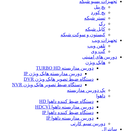
تجهیزات پسیو شبکه
پچ پنل
پچ کورد
تستر شبکه
رک
کابل شبکه
کیستون و سوکت شبکه
تجهیزات ویپ
تلفن ویپ
گت وی
دوربین های امنیتی
هایک ویژن
دوربین مداربسته TURBO HD
دوربین مداربسته هایک ویژن IP
دستگاه ضبط تصویر هایک ویژن DVR
دستگاه ضبط تصویر هایک ویژن NVR
پک دوربین مداربسته
داهوا
دستگاه ضبط کننده داهوا HD
دوربین مداربسته داهوا HDCVI
دستگاه ضبط کننده داهوا IP
دوربین مداربسته داهوا IP
دوربین سیم کارتی
سانترال