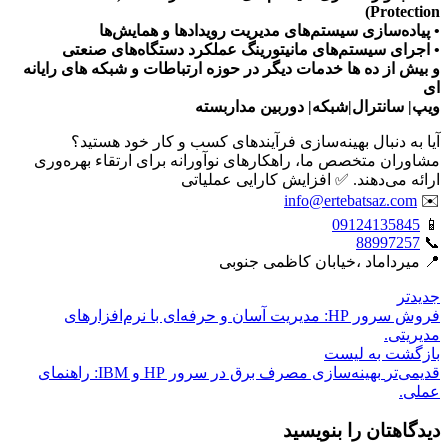
Protection)
• پیاده‌سازی سیستم‌های مدیریت رویدادها و همایش‌ها
• اجرای سیستم‌های مانیتورینگ عملکرد دستگاه‌های صنعتی
و بیش از ده ها خدمات دیگر در حوزه ارتباطات و شبکه های رایانه
ای
ویپ| سانترال|شبکه| دوربین مداربسته
آیا به دنبال بهینه‌سازی فرآیندهای کسب و کار خود هستید؟
مشاوران متخصص ما، راهکارهای نوآورانه برای ارتقاء بهره‌وری
ارائه می‌دهند. ✅ افزایش کارایی عملیاتی
info@ertebatsaz.com
✉️
09124135845
📱
88997257
📞
📍 میرداماد ،خیابان کاظمی جنوبی
جدیدتر
فروش سرور HP: مدیریت آسان و حرفه‌ای با نرم‌افزارهای
مدیریتی.
بازگشت بە لیست
قدیمی‌تر
بهینه‌سازی مصرف برق در سرور HP و IBM: راهنمای
عملی.
دیدگاهتان را بنویسید