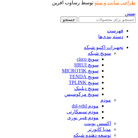
طراحی سایت و سئو
توسط رساوب آفرین
بستن
جستجو
فهرست
دسته بندی‌ها
تجهیزات اکتیو شبکه
سویچ شبکه
سویچ cisco
سویچ HRUI
سویچ MICROTIK
سویچ TENDA
سویچ TPLINK
سویچ دیلینک
سویچ مرکوسیس
مودم
مودم dsl-vdsl
مودم سیمکارتی
مودم فیبر نوری
اکسس پوینت
مدیا کانورتر
توسعه دهنده شبکه