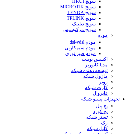
سویچ HRUI
سویچ MICROTIK
سویچ TENDA
سویچ TPLINK
سویچ دیلینک
سویچ مرکوسیس
مودم
مودم dsl-vdsl
مودم سیمکارتی
مودم فیبر نوری
اکسس پوینت
مدیا کانورتر
توسعه دهنده شبکه
ماژول شبکه
روتر
کارت شبکه
فایروال
تجهیزات پسیو شبکه
پچ پنل
پچ کورد
تستر شبکه
رک
کابل شبکه