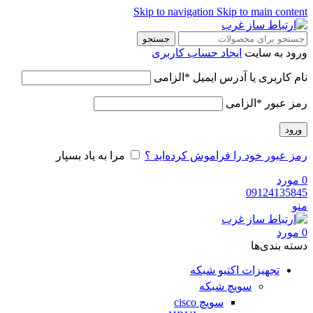
Skip to navigation
Skip to main content
جستجو
ورود به سایت
ایجاد حساب کاربری
نام کاربری یا آدرس ایمیل
*
الزامی
رمز عبور
*
الزامی
ورود
رمز عبور خود را فراموش کرده‌اید ؟
مرا به یاد بسپار
0
مورد
09124135845
منو
0
مورد
دسته‌ بندی‌ها
تجهیزات اکتیو شبکه
سویچ شبکه
سویچ cisco