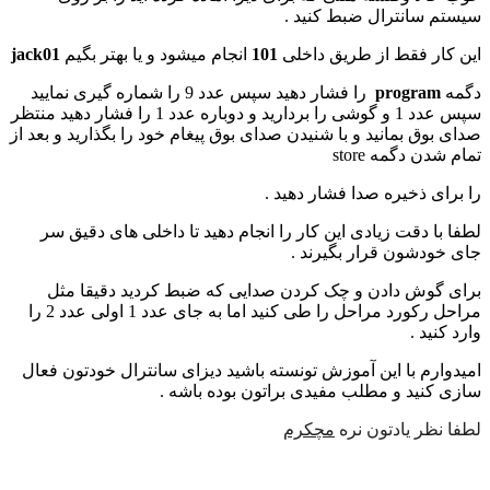
سیستم سانترال ضبط کنید .
این کار فقط از طریق داخلی
101
انجام میشود و یا بهتر بگیم
jack01
دگمه
program
را فشار دهید سپس عدد 9 را شماره گیری نمایید
سپس عدد 1 و گوشی را بردارید و دوباره عدد 1 را فشار دهید منتظر
صدای بوق بمانید و با شنیدن صدای بوق پیغام خود را بگذارید و بعد از
تمام شدن دگمه store
را برای ذخیره صدا فشار دهید .
لطفا با دقت زیادی این کار را انجام دهید تا داخلی های دقیق سر
جای خودشون قرار بگیرند .
برای گوش دادن و چک کردن صدایی که ضبط کردید دقیقا مثل
مراحل رکورد مراحل را طی کنید اما به جای عدد 1 اولی عدد 2 را
وارد کنید .
امیدوارم با این آموزش تونسته باشید دیزای سانترال خودتون فعال
سازی کنید و مطلب مفیدی براتون بوده باشه .
لطفا نظر یادتون نره
مچکرم