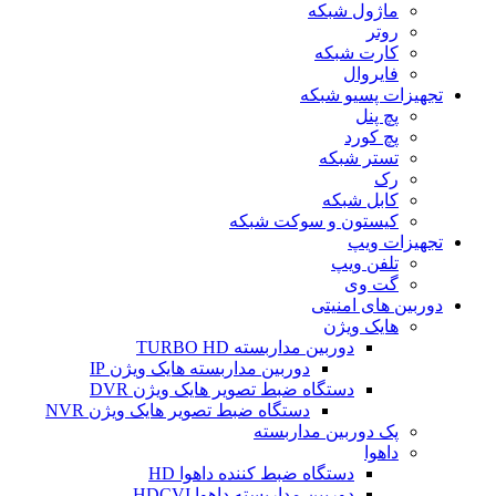
ماژول شبکه
روتر
کارت شبکه
فایروال
تجهیزات پسیو شبکه
پچ پنل
پچ کورد
تستر شبکه
رک
کابل شبکه
کیستون و سوکت شبکه
تجهیزات ویپ
تلفن ویپ
گت وی
دوربین های امنیتی
هایک ویژن
دوربین مداربسته TURBO HD
دوربین مداربسته هایک ویژن IP
دستگاه ضبط تصویر هایک ویژن DVR
دستگاه ضبط تصویر هایک ویژن NVR
پک دوربین مداربسته
داهوا
دستگاه ضبط کننده داهوا HD
دوربین مداربسته داهوا HDCVI