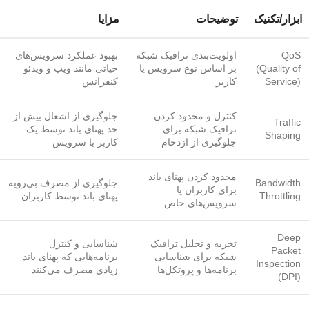
ابزار/تکنیک
توضیحات
مزایا
QoS
اولویت‌بندی ترافیک شبکه
بهبود عملکرد سرویس‌های
(Quality of
بر اساس نوع سرویس یا
حیاتی مانند ویپ و ویدئو
Service)
کاربر
کنفرانس
کنترل و محدود کردن
جلوگیری از اشغال بیش از
Traffic
ترافیک شبکه برای
حد پهنای باند توسط یک
Shaping
جلوگیری از ازدحام
کاربر یا سرویس
محدود کردن پهنای باند
Bandwidth
جلوگیری از مصرف بی‌رویه
برای کاربران یا
Throttling
پهنای باند توسط کاربران
سرویس‌های خاص
Deep
تجزیه و تحلیل ترافیک
شناسایی و کنترل
Packet
شبکه برای شناسایی
برنامه‌هایی که پهنای باند
Inspection
برنامه‌ها و پروتکل‌ها
زیادی مصرف می‌کنند
(DPI)