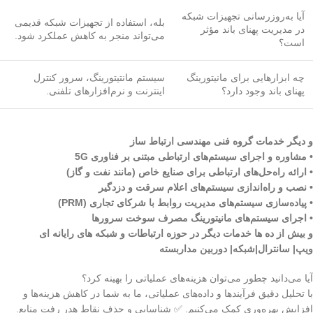
آیا به‌روزرسانی تجهیزات شبکه
بله، استفاده از تجهیزات شبکه قدیمی
در مدیریت پهنای باند مؤثر
می‌تواند منجر به کاهش عملکرد شود.
است؟
چه ابزارهایی برای مانیتورینگ
سیستم مانتیتورینگ، سرور کنترل
پهنای باند وجود دارد؟
اینترنت و نرم‌افزارهای تلفنی.
و دیگر خدمات گروه فنی مهندسی ارتباط ساز
• مشاوره و اجرای سیستم‌های ارتباطی مبتنی بر فناوری 5G
• ارائه راه‌حل‌های ارتباطی برای صنایع خاص (مانند نفت و گاز)
• نصب و راه‌اندازی سیستم‌های اعلام سرقت و دزدگیر
• پیاده‌سازی سیستم‌های مدیریت روابط با شرکای تجاری (PRM)
• اجرای سیستم‌های مانیتورینگ مصرف سوخت سرورها
و بیش از ده ها خدمات دیگر در حوزه ارتباطات و شبکه های رایانه ای
ویپ| سانترال|شبکه| دوربین مداربسته
آیا می‌دانید چطور می‌توان هزینه‌های عملیاتی را بهینه کرد؟
با تحلیل دقیق فرآیندها و داده‌های عملیاتی، ما به شما در کاهش هزینه‌ها و
افزایش بهره‌وری کمک می‌کنیم. ✅ شناسایی و حذف نقاط هدر رفت منابع.