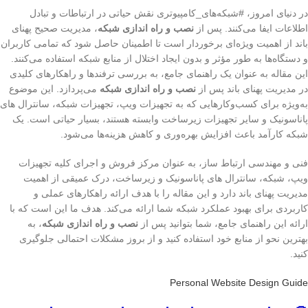
در دنیای امروز، #شبکه‌های_کامپیوتری نقش حیاتی در ارتباطات و تبادل
اطلاعات ایفا می‌کنند. پس از
نصب و راه اندازی شبکه
، مدیریت صحیح پهنای
باند از اهمیت ویژه‌ای برخوردار است تا اطمینان حاصل شود که تمامی کاربران
و دستگاه‌ها به طور مؤثر و بدون ایجاد اختلال از منابع شبکه استفاده می‌کنند.
این مقاله به عنوان یک راهنمای جامع، به بررسی ترفندها و راهکارهای کلیدی
در مدیریت پهنای باند پس از
نصب و راه اندازی شبکه
می‌پردازد. این موضوع
به‌ویژه برای کسب‌وکارهایی که به تجهیزات ویپ، تجهیزات شبکه، سانترال های
پاناسونیک و سایر تجهیزات زیرساخت وابسته هستند، بسیار حیاتی است. یک
شبکه کارآمد باعث افزایش بهره‌وری و کاهش هزینه‌ها می‌شود.
فنی و مهندسی ارتباط ساز، به عنوان مرکز فروش و اجرای کلیه تجهیزات
ویپ، شبکه، سانترال های پاناسونیک و زیرساخت، درک عمیقی از اهمیت
مدیریت پهنای باند دارد و این مقاله را با هدف ارائه راهکارهای عملی و
کاربردی برای بهبود عملکرد شبکه شما ارائه می‌کند. هدف ما این است که با
ارائه این راهنمای جامع، شما بتوانید پس از
نصب و راه اندازی شبکه
، به
بهترین نحو از منابع خود استفاده کنید و از بروز مشکلات احتمالی جلوگیری
کنید.
Personal Website Design Guide