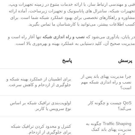
فنی و مهندسی ارتباط ساز، با ارائه خدمات متنوع در زمینه تجهیزات ویپ،
تجهیزات شبکه، سانترال های پاناسونیک و تجهیزات زیرساخت، آماده ارائه
مشاوره و راهکارهای تخصصی برای بهبود عملکرد شبکه شما است. برای
کسب اطلاعات بیشتر، می‌توانید با کارشناسان ما تماس بگیرید.
در پایان، یادآوری می‌شود که
نصب و راه اندازی شبکه
تنها آغاز راه است و
مدیریت صحیح آن، کلید دستیابی به عملکرد بهینه و بهره‌وری بالا است.
پرسش
پاسخ
چرا مدیریت پهنای باند پس از
برای اطمینان از عملکرد بهینه شبکه و
نصب و راه اندازی شبکه مهم
جلوگیری از ازدحام و کاهش سرعت.
است؟
QoS چیست و چگونه کار
اولویت‌بندی ترافیک شبکه بر اساس
می‌کند؟
نوع سرویس یا کاربر.
Traffic Shaping چگونه به
کنترل و محدود کردن ترافیک شبکه
مدیریت پهنای باند کمک
برای جلوگیری از ازدحام.