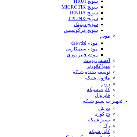
سویچ HRUI
سویچ MICROTIK
سویچ TENDA
سویچ TPLINK
سویچ دیلینک
سویچ مرکوسیس
مودم
مودم dsl-vdsl
مودم سیمکارتی
مودم فیبر نوری
اکسس پوینت
مدیا کانورتر
توسعه دهنده شبکه
ماژول شبکه
روتر
کارت شبکه
فایروال
تجهیزات پسیو شبکه
پچ پنل
پچ کورد
تستر شبکه
رک
کابل شبکه