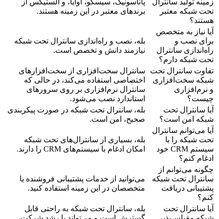
زمینه تولید سانترال
پاناسونیک، سیسکو، آوایا، و الستیکس از
تحت شبکه معتبر
برندهای معتبر در این زمینه هستند.
هستند؟
آیا نیاز به متخصص
برای نصب و
بله، نصب و راه‌اندازی سانترال تحت شبکه
راه‌اندازی سانترال
نیازمند دانش و تخصص است.
تحت شبکه دارم؟
تفاوت سانترال تحت
سانترال سخت‌افزاری از سخت‌افزارهای
شبکه سخت‌افزاری
اختصاصی استفاده می‌کند، در حالی که
و نرم‌افزاری
سانترال نرم‌افزاری بر روی سرورهای
چیست؟
استاندارد نصب می‌شود.
آیا سانترال تحت
بله، سانترال تحت شبکه در صورت پیکربندی
شبکه امن است؟
صحیح، امن است.
آیا می‌توانم سانترال
تحت شبکه را با
بله، بسیاری از سانترال‌های تحت شبکه
سیستم CRM خود
امکان ادغام با سیستم‌های CRM را دارند.
ادغام کنم؟
چگونه می‌توانم از
سانترال تحت شبکه
می‌توانید از خدمات پشتیبانی فروشنده یا
پشتیبانی دریافت
متخصصان در این زمینه استفاده کنید.
کنم؟
آیا سانترال تحت
بله، سانترال تحت شبکه به راحتی قابل
شبکه مقیاس‌پذیر
گسترش است و می‌تواند با رشد شرکت،