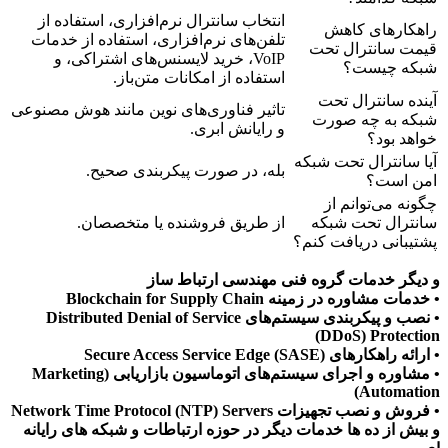
انتخاب سانترال نرم‌افزاری، استفاده از
راهکارهای کاهش
تلفن‌های نرم‌افزاری، استفاده از خدمات
قیمت سانترال تحت
VoIP، خرید لایسنس‌های اشتراکی، و
شبکه چیست؟
استفاده از امکانات متن‌باز.
آینده سانترال تحت
تاثیر فناوری‌های نوین مانند هوش مصنوعی
شبکه به چه صورت
و رایانش ابری.
خواهد بود؟
آیا سانترال تحت شبکه
بله، در صورت پیکربندی صحیح.
امن است؟
چگونه می‌توانم از
سانترال تحت شبکه
از طریق فروشنده یا متخصصان.
پشتیبانی دریافت کنم؟
و دیگر خدمات گروه فنی مهندسی ارتباط ساز
• خدمات مشاوره در زمینه Blockchain for Supply Chain
• نصب و پیکربندی سیستم‌های Distributed Denial of Service
(DDoS) Protection
• ارائه راهکارهای Secure Access Service Edge (SASE)
• مشاوره و اجرای سیستم‌های اتوماسیون بازاریابی (Marketing
Automation)
• فروش و نصب تجهیزات Network Time Protocol (NTP) Servers
و بیش از ده ها خدمات دیگر در حوزه ارتباطات و شبکه های رایانه