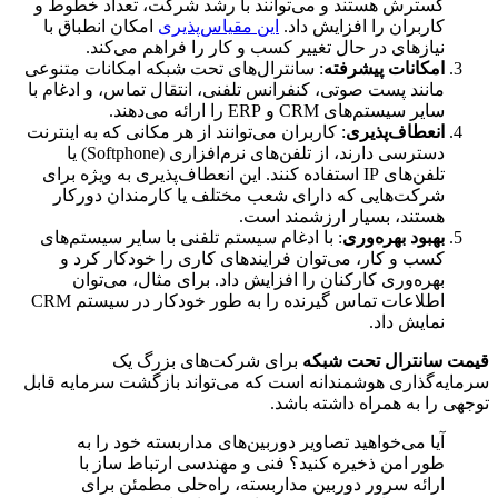
گسترش هستند و می‌توانند با رشد شرکت، تعداد خطوط و
کاربران را افزایش داد.
این مقیاس‌پذیری
امکان انطباق با
نیازهای در حال تغییر کسب و کار را فراهم می‌کند.
امکانات پیشرفته
: سانترال‌های تحت شبکه امکانات متنوعی
مانند پست صوتی، کنفرانس تلفنی، انتقال تماس، و ادغام با
سایر سیستم‌های CRM و ERP را ارائه می‌دهند.
انعطاف‌پذیری
: کاربران می‌توانند از هر مکانی که به اینترنت
دسترسی دارند، از تلفن‌های نرم‌افزاری (Softphone) یا
تلفن‌های IP استفاده کنند. این انعطاف‌پذیری به ویژه برای
شرکت‌هایی که دارای شعب مختلف یا کارمندان دورکار
هستند، بسیار ارزشمند است.
بهبود بهره‌وری
: با ادغام سیستم تلفنی با سایر سیستم‌های
کسب و کار، می‌توان فرایندهای کاری را خودکار کرد و
بهره‌وری کارکنان را افزایش داد. برای مثال، می‌توان
اطلاعات تماس گیرنده را به طور خودکار در سیستم CRM
نمایش داد.
قیمت سانترال تحت شبکه
برای شرکت‌های بزرگ یک
سرمایه‌گذاری هوشمندانه است که می‌تواند بازگشت سرمایه قابل
توجهی را به همراه داشته باشد.
آیا می‌خواهید تصاویر دوربین‌های مداربسته خود را به
طور امن ذخیره کنید؟ فنی و مهندسی ارتباط ساز با
ارائه سرور دوربین مداربسته، راه‌حلی مطمئن برای