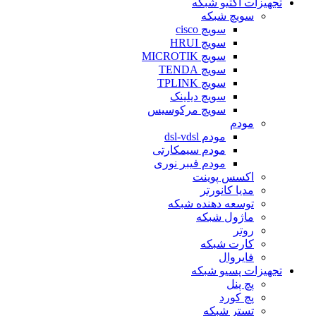
تجهیزات اکتیو شبکه
سویچ شبکه
سویچ cisco
سویچ HRUI
سویچ MICROTIK
سویچ TENDA
سویچ TPLINK
سویچ دیلینک
سویچ مرکوسیس
مودم
مودم dsl-vdsl
مودم سیمکارتی
مودم فیبر نوری
اکسس پوینت
مدیا کانورتر
توسعه دهنده شبکه
ماژول شبکه
روتر
کارت شبکه
فایروال
تجهیزات پسیو شبکه
پچ پنل
پچ کورد
تستر شبکه