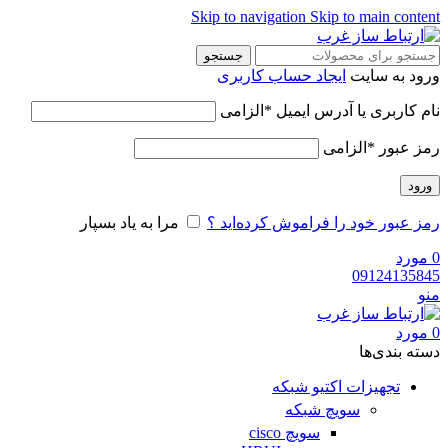
Skip to navigation
Skip to main content
جستجو
ورود به سایت
ایجاد حساب کاربری
نام کاربری یا آدرس ایمیل
*
الزامی
رمز عبور
*
الزامی
ورود
رمز عبور خود را فراموش کرده‌اید ؟
مرا به یاد بسپار
0
مورد
09124135845
منو
0
مورد
دسته‌ بندی‌ها
تجهیزات اکتیو شبکه
سویچ شبکه
سویچ cisco