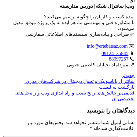
ای
ویپ| سانترال|شبکه| دوربین مداربسته
آینده کسب و کارتان را چگونه ترسیم می‌کنید؟
با مشاوره فنی و مهندسی ما، هر ایده به یک پروژه موفق تبدیل
می‌شود.
✅ طراحی و پیاده‌سازی سیستم‌های اطلاعاتی سفارشی.
info@ertebatsaz.com
✉️
09124135845
📱
88997257
📞
📍 میرداماد ،خیابان کاظمی جنوبی
جدیدتر
سانترال پاناسونیک و تحول دیجیتال در شرکت‌های مدرن.
بازگشت بە لیست
قدیمی‌تر
چالش‌های رایج نصب و راه اندازی ویپ و راه‌حل‌های
تخصصی آن
دیدگاهتان را بنویسید
نشانی ایمیل شما منتشر نخواهد شد.
بخش‌های موردنیاز
علامت‌گذاری شده‌اند
*