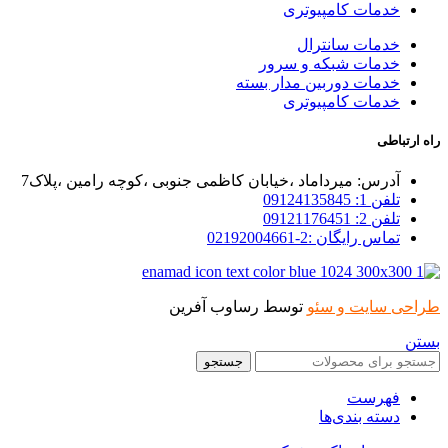
خدمات کامپیوتری
خدمات سانترال
خدمات شبکه و سرور
خدمات دوربین مدار بسته
خدمات کامپیوتری
راه ارتباطی
آدرس: میرداماد ،خیابان کاظمی جنوبی ،کوچه رامین ،پلاک7
تلفن 1: 09124135845
تلفن 2: 09121176451
تماس رایگان :2-02192004661
طراحی سایت و سئو
توسط رساوب آفرین
بستن
جستجو
فهرست
دسته بندی‌ها