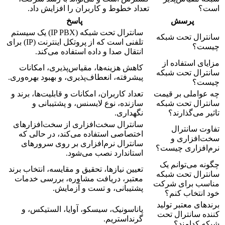
است؟
تعداد خطوط و کاربران را افزایش داد.
پرسش
پاسخ
سانترال تحت شبکه (IP PBX) یک سیستم
سانترال تحت شبکه
تلفنی است که از پروتکل اینترنت (IP) برای
چیست؟
انتقال صدا و داده استفاده می‌کند.
مزایای استفاده از
کاهش هزینه‌ها، مقیاس‌پذیری، امکانات
سانترال تحت شبکه
پیشرفته، انعطاف‌پذیری، و بهبود بهره‌وری.
چیست؟
چه عواملی بر قیمت
تعداد کاربران، امکانات و قابلیت‌ها، برند و
سانترال تحت شبکه
سازنده، نوع لایسنس، و پشتیبانی و
تاثیر می‌گذارند؟
نگهداری.
سانترال سخت‌افزاری از سخت‌افزارهای
تفاوت سانترال
اختصاصی استفاده می‌کند، در حالی که
سخت‌افزاری و
سانترال نرم‌افزاری بر روی سرورهای
نرم‌افزاری چیست؟
استاندارد نصب می‌شود.
چگونه می‌توانم یک
تعیین نیازها، تحقیق و مقایسه، انتخاب برند
سانترال تحت شبکه
معتبر، دریافت مشاوره، بررسی خدمات
مناسب برای شرکت
پشتیبانی، و تست و آزمایش.
خود انتخاب کنم؟
برندهای معتبر تولید
پاناسونیک، سیسکو، آوایا، الستیکس، و
کننده سانترال تحت
گرنداستریم.
شبکه کدامند؟