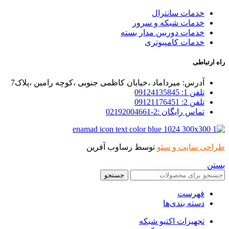
خدمات سانترال
خدمات شبکه و سرور
خدمات دوربین مدار بسته
خدمات کامپیوتری
راه ارتباطی
آدرس: میرداماد ،خیابان کاظمی جنوبی ،کوچه رامین ،پلاک7
تلفن 1: 09124135845
تلفن 2: 09121176451
تماس رایگان :2-02192004661
طراحی سایت و سئو
توسط رساوب آفرین
بستن
جستجو
فهرست
دسته بندی‌ها
تجهیزات اکتیو شبکه