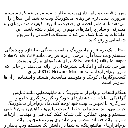
پس از #نصب و راه اندازی ویپ، نظارت مستمر بر عملکرد سیستم
ضروری است. نرم‌افزارهای مانیتورینگ ویپ به شما این امکان را
می‌دهند تا به طور لحظه‌ای وضعیت تماس‌ها، کیفیت صدا، پهنای باند
مصرفی و سایر پارامترهای مهم را زیر نظر داشته باشید. این
اطلاعات به شما کمک می‌کند تا مشکلات احتمالی را سریع‌تر
شناسایی و رفع کنید.
انتخاب یک نرم‌افزار مانیتورینگ مناسب بستگی به اندازه و پیچیدگی
سیستم ویپ شما دارد. برخی از نرم‌افزارها، مانند SolarWinds VoIP
& Network Quality Manager، برای شبکه‌های بزرگ و پیچیده
طراحی شده‌اند و امکانات پیشرفته‌ای را ارائه می‌دهند. در حالی که
سایر نرم‌افزارها، مانند PRTG Network Monitor، برای
کسب‌وکارهای کوچک و متوسط مناسب‌تر هستند و استفاده از آن‌ها
آسان‌تر است.
هنگام انتخاب نرم‌افزار مانیتورینگ، به قابلیت‌هایی مانند نمایش
گرافیکی اطلاعات، هشدارهای خودکار، گزارش‌گیری جامع و
سازگاری با تجهیزات ویپ خود توجه کنید. یک نرم‌افزار مانیتورینگ
خوب می‌تواند به شما در حفظ کیفیت تماس‌ها، کاهش زمان قطعی
سیستم و بهبود عملکرد کلی شبکه کمک کند. فنی و مهندسی ارتباط
ساز با ارائه خدمات #نصب و راه اندازی ویپ و همچنین ارائه
نرم‌افزارهای مانیتورینگ، به شما در داشتن یک سیستم ویپ پایدار و