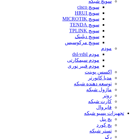
سویچ شبکه
سویچ cisco
سویچ HRUI
سویچ MICROTIK
سویچ TENDA
سویچ TPLINK
سویچ دیلینک
سویچ مرکوسیس
مودم
مودم dsl-vdsl
مودم سیمکارتی
مودم فیبر نوری
اکسس پوینت
مدیا کانورتر
توسعه دهنده شبکه
ماژول شبکه
روتر
کارت شبکه
فایروال
تجهیزات پسیو شبکه
پچ پنل
پچ کورد
تستر شبکه
رک