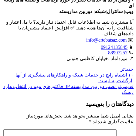
ای
ویپ| سانترال|شبکه| دوربین مداربسته
آیا مشتریان شما به اطلاعات قابل اعتماد نیاز دارند؟ با ما، اعتبار و
شفافیت را به آن‌ها هدیه دهید. ✅ افزایش اعتماد مشتریان با
داده‌های شفاف.
info@ertebatsaz.com
✉️
09124135845
📱
88997257
📞
📍 میرداماد ،خیابان کاظمی جنوبی
جدیدتر
۱۰ اشتباه رایج در خدمات شبکه و راهکارهای پیشگیری از آنها
بازگشت بە لیست
قدیمی‌تر
نصب دوربین مداربسته IP: فاکتورهای مهم در انتخاب هارد
دیسک
دیدگاهتان را بنویسید
نشانی ایمیل شما منتشر نخواهد شد.
بخش‌های موردنیاز
علامت‌گذاری شده‌اند
*