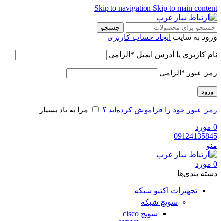
Skip to navigation
Skip to main content
جستجو
ورود به سایت
ایجاد حساب کاربری
نام کاربری یا آدرس ایمیل
*
الزامی
رمز عبور
*
الزامی
ورود
رمز عبور خود را فراموش کرده‌اید ؟
مرا به یاد بسپار
0
مورد
09124135845
منو
0
مورد
دسته‌ بندی‌ها
تجهیزات اکتیو شبکه
سویچ شبکه
سویچ cisco