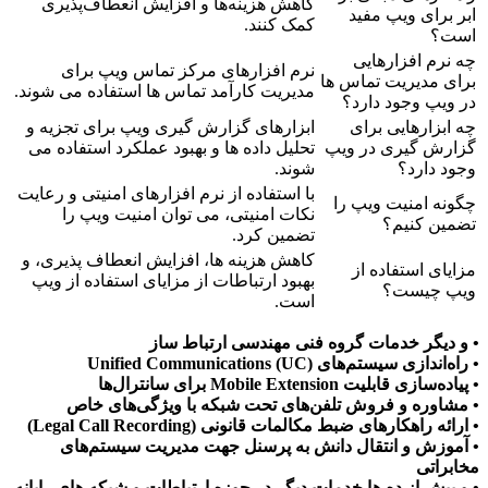
کاهش هزینه‌ها و افزایش انعطاف‌پذیری
ابر برای ویپ مفید
کمک کنند.
است؟
چه نرم افزارهایی
نرم افزارهای مرکز تماس ویپ برای
برای مدیریت تماس ها
مدیریت کارآمد تماس ها استفاده می شوند.
در ویپ وجود دارد؟
چه ابزارهایی برای
ابزارهای گزارش گیری ویپ برای تجزیه و
گزارش گیری در ویپ
تحلیل داده ها و بهبود عملکرد استفاده می
وجود دارد؟
شوند.
با استفاده از نرم افزارهای امنیتی و رعایت
چگونه امنیت ویپ را
نکات امنیتی، می توان امنیت ویپ را
تضمین کنیم؟
تضمین کرد.
کاهش هزینه ها، افزایش انعطاف پذیری، و
مزایای استفاده از
بهبود ارتباطات از مزایای استفاده از ویپ
ویپ چیست؟
است.
• و دیگر خدمات گروه فنی مهندسی ارتباط ساز
• راه‌اندازی سیستم‌های Unified Communications (UC)
• پیاده‌سازی قابلیت Mobile Extension برای سانترال‌ها
• مشاوره و فروش تلفن‌های تحت شبکه با ویژگی‌های خاص
• ارائه راهکارهای ضبط مکالمات قانونی (Legal Call Recording)
• آموزش و انتقال دانش به پرسنل جهت مدیریت سیستم‌های
مخابراتی
• و بیش از ده ها خدمات دیگر در حوزه ارتباطات و شبکه های رایانه