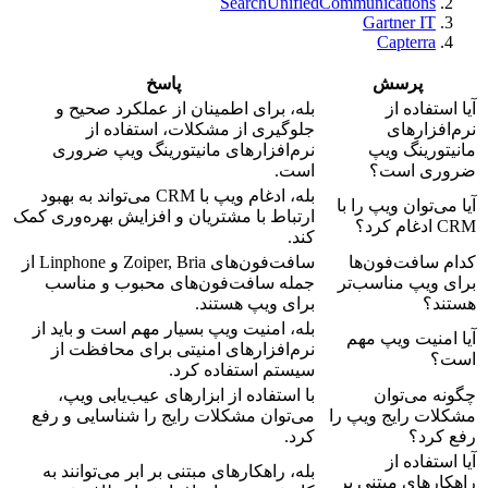
SearchUnifiedCommunications
Gartner IT
Capterra
پرسش
پاسخ
آیا استفاده از
بله، برای اطمینان از عملکرد صحیح و
نرم‌افزارهای
جلوگیری از مشکلات، استفاده از
مانیتورینگ ویپ
نرم‌افزارهای مانیتورینگ ویپ ضروری
ضروری است؟
است.
بله، ادغام ویپ با CRM می‌تواند به بهبود
آیا می‌توان ویپ را با
ارتباط با مشتریان و افزایش بهره‌وری کمک
CRM ادغام کرد؟
کند.
کدام سافت‌فون‌ها
سافت‌فون‌های Zoiper, Bria و Linphone از
برای ویپ مناسب‌تر
جمله سافت‌فون‌های محبوب و مناسب
هستند؟
برای ویپ هستند.
بله، امنیت ویپ بسیار مهم است و باید از
آیا امنیت ویپ مهم
نرم‌افزارهای امنیتی برای محافظت از
است؟
سیستم استفاده کرد.
چگونه می‌توان
با استفاده از ابزارهای عیب‌یابی ویپ،
مشکلات رایج ویپ را
می‌توان مشکلات رایج را شناسایی و رفع
رفع کرد؟
کرد.
آیا استفاده از
بله، راهکارهای مبتنی بر ابر می‌توانند به
راهکارهای مبتنی بر