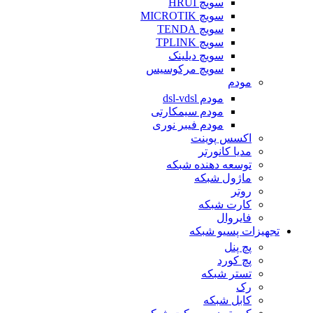
سویچ HRUI
سویچ MICROTIK
سویچ TENDA
سویچ TPLINK
سویچ دیلینک
سویچ مرکوسیس
مودم
مودم dsl-vdsl
مودم سیمکارتی
مودم فیبر نوری
اکسس پوینت
مدیا کانورتر
توسعه دهنده شبکه
ماژول شبکه
روتر
کارت شبکه
فایروال
تجهیزات پسیو شبکه
پچ پنل
پچ کورد
تستر شبکه
رک
کابل شبکه