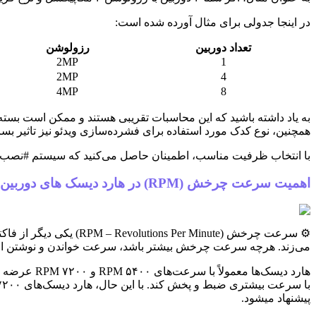
در اینجا جدولی برای مثال آورده شده است:
تعداد دوربین
رزولوشن
2MP
1
2MP
4
4MP
8
به یاد داشته باشید که این محاسبات تقریبی هستند و ممکن است بسته 
همچنین، نوع کدک مورد استفاده برای فشرده‌سازی ویدئو نیز تاثیر بسزایی در فضای اشغالی دارد. کدک‌های جدیدتر مانند
با انتخاب ظرفیت مناسب، اطمینان حاصل می‌کنید که سیستم #نصب_دوربین_مداربسته IP شما به طور مداوم و بدون وقفه به کار خود ادامه می‌دهد و هی
اهمیت سرعت چرخش (RPM) در هارد دیسک های دوربین مداربسته
⚙️ سرعت چرخش (Minute
می‌زند. هرچه سرعت چرخش بیشتر باشد، سرعت خواندن و نوشتن اطلا
پیشنهاد میشود.