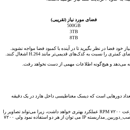
فضای مورد نیاز (تقریبی)
500GB
3TB
8TB
ود فضا در نظر بگیرید تا در آینده با کمبود فضا مواجه نشوید.
چرخش نشان‌دهنده تعداد دورهایی است که دیسک مغناطیسی داخل هارد در یک دقیقه
هارد دیسک‌ها معمولاً با سرعت‌های ۵۴۰۰ RPM و ۷۲۰۰ RPM عرضه می‌شوند. برای سیستم #نصب_دوربین_مداربسته IP، هارد دیسک با سرعت ۷۲۰۰ RPM عملکرد بهتری خواهد داشت، زیرا می‌تواند تصاویر را
با سرعت بیشتری ضبط و پخش کند. با این حال، هارد دیسک‌های ۷۲۰۰ RPM معمولاً گران‌تر هستند و مصرف برق بیشتری نیز دارند. برای #نصب_دوربین_مداربسته IP می توان از هر دو استفاده نمود ولی ۷۲۰۰