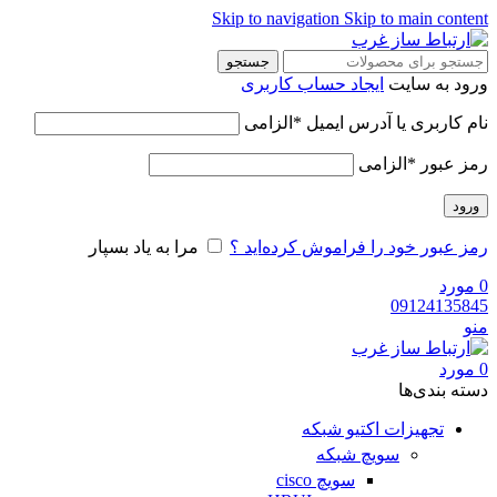
Skip to navigation
Skip to main content
جستجو
ورود به سایت
ایجاد حساب کاربری
نام کاربری یا آدرس ایمیل
*
الزامی
رمز عبور
*
الزامی
ورود
رمز عبور خود را فراموش کرده‌اید ؟
مرا به یاد بسپار
0
مورد
09124135845
منو
0
مورد
دسته‌ بندی‌ها
تجهیزات اکتیو شبکه
سویچ شبکه
سویچ cisco