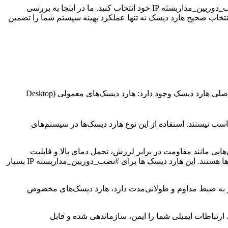
این مقاله به شما کمک می‌کند تا با درک کامل نیازهای خود و با آگاهی از ویژگی‌های مختلف هارد دیسک‌ها، بهترین گزینه را برای سیستم #نصب_دوربین_مداربسته IP خود انتخاب کنید. ما در اینجا به بررسی
تخاب صحیح هارد دیسک نه تنها عملکرد بهینه سیستم شما را تضمین
🔍 هارد دیسک‌ها انواع مختلفی دارند که هر کدام برای کاربردهای خاصی طراحی شده‌اند. برای سیستم #نصب_دوربین_مداربسته IP، دو نوع اصلی هارد دیسک وجود دارد: هارد دیسک‌های معمولی (Desktop
سب نیستند. استفاده از این نوع هارد دیسک‌ها در سیستم‌های
ن‌ها دارای ویژگی‌هایی مانند مقاومت در برابر لرزش، تحمل دمای بالا و قابلیت
(با سری Purple) از تولیدکنندگان معتبر این نوع هارد دیسک‌ها هستند. این هارد دیسک ها برای #نصب_دوربین_مداربسته IP بسیار
ب_دوربین_مداربسته IP شما بستگی دارد. اگر سیستم شما نیاز به ضبط مداوم و طولانی‌مدت دارد، هارد دیسک‌های مخصوص
زمانی خود هستید؟ Exchange Server از فنی و مهندسی ارتباط ساز، ارتباطات ایمیلی شما را ایمن، سازماندهی شده و قابل