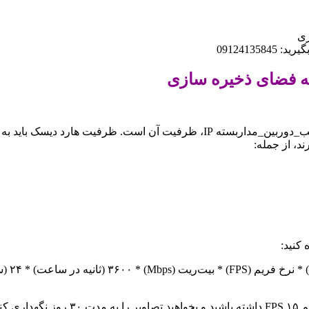
زی
0912413
ه فضای ذخیره سازی
💾 یکی از مهم‌ترین فاکتورها در انتخاب هارد دیسک برای سیستم #نصب_دوربین_مدارب
ند، از جمله:
 کنید: