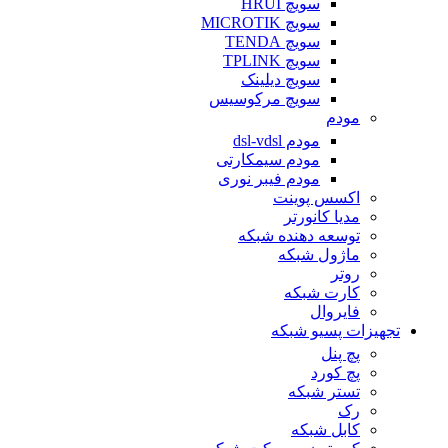
سویچ HRUI
سویچ MICROTIK
سویچ TENDA
سویچ TPLINK
سویچ دیلینک
سویچ مرکوسیس
مودم
مودم dsl-vdsl
مودم سیمکارتی
مودم فیبر نوری
اکسس پوینت
مدیا کانورتر
توسعه دهنده شبکه
ماژول شبکه
روتر
کارت شبکه
فایروال
تجهیزات پسیو شبکه
پچ پنل
پچ کورد
تستر شبکه
رک
کابل شبکه