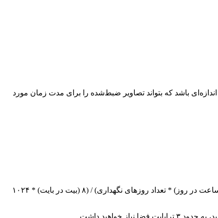
سته IP، ظرفیت آن است. ظرفیت هارد دیسک باید به اندازه‌ای باشد که بتواند تصاویر ضبط‌شده را برای مدت زمان مورد
فضای مورد نیاز (گیگابایت) = (تعداد دوربین‌ها * رزولوشن (مگاپیکسل) * نرخ فریم (FPS) * بیت‌ریت (Mbps) * ۳۶۰۰ (ثانیه در ساعت) * ۲۴ (ساعت در روز) * تعداد روزهای نگهداری) / (۸ (بیت در بایت) * ۱۰۲۴