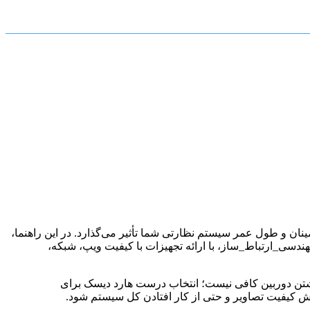
، مستقیماً بر عملکرد، قابلیت اطمینان و طول عمر سیستم نظارتی شما تأثیر می‌گذارد. در این راهنما،
هارد دیسک برای #دوربین_مداربسته تحت شبکه (IP) در نظر بگیرید. #فنی_و_مهندسی_ارتباط_ساز، با ارائه تجهیزات با کیفیت ویپ، شبکه،
. اما صرفاً داشتن دوربین کافی نیست؛ انتخاب درست هارد دیسک برای
ش کیفیت تصاویر و حتی از کار افتادن کل سیستم شود.