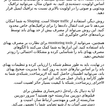
اساس اولویت، دسته‌بندی کنید. به عنوان مثال، می‌توانید ترافیک
ویدئویی و صوتی را در اولویت بالاتری نسبت به ترافیک ایمیل قرار
دهید.
روش دیگر، استفاده از Shape traffic است. Shaping به شما امکان
می‌دهد تا سرعت انتقال داده‌ها را برای ترافیک‌های خاص محدود
کنید. این روش می‌تواند از مصرف بیش از حد پهنای باند توسط
برنامه‌های خاص جلوگیری کند.
همچنین، می‌توانید از monitoring tools برای نظارت بر مصرف پهنای
باند استفاده کنید. این ابزارها به شما کمک می‌کنند تا الگوهای
مصرف پهنای باند را شناسایی کرده و مشکلات احتمالی را زودتر
تشخیص دهید.
در نهایت، باید به طور منظم شبکه را ارزیابی کرده و تنظیمات پهنای
باند را بر اساس نیازهای جدید به روز کنید. با مدیریت صحیح پهنای
باند، می‌توانید اطمینان حاصل کنید که #زیرساخت_شبکه‌ی شما به
طور کارآمد و پایدار عمل می‌کند. این امر در
#اجرای_زیرساخت_شبکه با کیفیت بسیار حائز اهمیت است.
آیا به دنبال یک راه‌حل ذخیره‌سازی مطمئن برای
فیلم‌های دوربین مداربسته خود هستید؟ سرور دوربین
مداربسته از فنی و مهندسی ارتباط ساز، امنیت و
دسترسی آسان به آرشیو تصاویر شما را تضمین می‌کند.