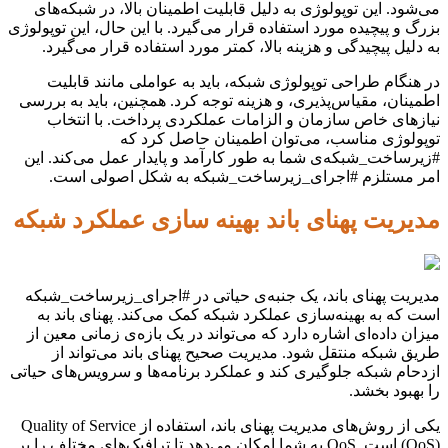
می‌شود. این توپولوژی به دلیل قابلیت اطمینان بالا، در شبکه‌های
بزرگ و پیچیده مورد استفاده قرار می‌گیرد. با این حال، این توپولوژی
به دلیل پیچیدگی و هزینه بالا، کمتر مورد استفاده قرار می‌گیرد.
در هنگام طراحی توپولوژی شبکه، باید به عواملی مانند قابلیت
اطمینان، مقیاس‌پذیری، و هزینه توجه کرد. همچنین، باید به بررسی
نیازهای خاص سازمان و الزامات عملکردی پرداخت. با انتخاب
توپولوژی مناسب، می‌توان اطمینان حاصل کرد که
#زیرساخت_شبکه‌ی شما به طور کارآمد و پایدار عمل می‌کند. این
امر مستلزم #اجرای_زیرساخت_شبکه به شکل اصولی است.
مدیریت پهنای باند بهینه سازی عملکرد شبکه
مدیریت پهنای باند، یک جنبه‌ی حیاتی در #اجرای_زیرساخت_شبکه
است که به بهینه‌سازی عملکرد شبکه کمک می‌کند. پهنای باند به
میزان داده‌ای اشاره دارد که می‌تواند در یک بازه‌ی زمانی معین از
طریق شبکه منتقل شود. مدیریت صحیح پهنای باند می‌تواند از
ازدحام شبکه جلوگیری کند و عملکرد برنامه‌ها و سرویس‌های حیاتی
را بهبود بخشد.
یکی از روش‌های مدیریت پهنای باند، استفاده از Quality of Service
(QoS) است. QoS به شما امکان می‌دهد تا ترافیک‌های مختلف را بر