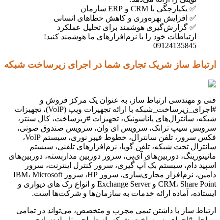
✅ یکپارچگی با CRM و ERP سازمان
✅ افزایش بهره‌وری و کاهش خطاهای انسانی
✅ گزارش‌گیری هوشمند برای تحلیل عملکرد
ارتباطات خود را با نرم‌افزارهای ما هوشمند کنید!
09124135845
ارتباط ساز شریک تجاری شما در اجرای زیرساخت شبکه
فنی و مهندسی ارتباط ساز، به عنوان یک مرکز فروش و
#اجرای_زیرساخت_شبکه با ارائه تجهیزات ویپ (VoIP)، تجهیزات
شبکه، سانترال‌های پاناسونیک، تجهیزات #زیرساخت، کال سنتر،
سرویس سیپ ترانک، سرویس ای وان، سرویس صندوق صوتی،
فکس سرور، تلفن سانترال، خطوط فیبر نوری، سیستم VoIP،
سانترال تحت شبکه، تلفن گویا، نرم‌افزارهای تلفنی، سیستم
مانیتورینگ، دوربین‌های آی‌پی، سرور دوربین مداربسته، دوربین‌های
اسپید دام، سیستم بک آپ گیری، سرور کنترل اینترنت، سرور
دامین، نرم‌افزار مجازی‌سازی، سرور HP، سرور IBM، Microsoft
CRM، Share Point و Exchange Server و انواع رک های دیواری و
ایستاده، آماده ارائه خدمات به سازمان‌ها و شرکت‌ها است.
ارتباط ساز با داشتن تیمی مجرب و متخصص، می‌تواند در تمامی
مراحل #اجرای_زیرساخت_شبکه، از طراحی تا پیاده‌سازی و