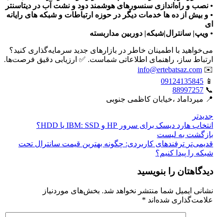
• نصب و راه‌اندازی سنسورهای هوشمند دود و نشت آب در دیتاسنتر
• و بیش از ده ها خدمات دیگر در حوزه ارتباطات و شبکه های رایانه
ای
• ویپ| سانترال|شبکه| دوربین مداربسته
می‌خواهید با اطمینان خاطر در بازارهای جدید سرمایه‌گذاری کنید؟
ارتباط ساز، راهنمای اطلاعاتی شماست. ✅ ارزیابی دقیق فرصت‌ها.
info@ertebatsaz.com
✉️
09124135845
📱
88997257
📞
📍 میرداماد ،خیابان کاظمی جنوبی
جدیدتر
انتخاب هارد دیسک برای سرور HP و IBM: SSD یا HDD؟
بازگشت بە لیست
قدیمی‌تر
ترفندهای کاربردی: چگونه بهترین قیمت سانترال تحت
شبکه را پیدا کنیم؟
دیدگاهتان را بنویسید
نشانی ایمیل شما منتشر نخواهد شد.
بخش‌های موردنیاز
علامت‌گذاری شده‌اند
*