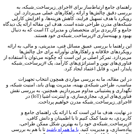
راهنمای جامع ارتباط‌ساز برای #اجرای_زیرساخت_شبکه، به
بررسی دقیق چالش‌ها و ارائه راهکارهای عملی می‌پردازد. این
رویکرد با هدف تسهیل فرایند، کاهش هزینه‌ها، و افزایش کارایی
شبکه‌های مدرن طراحی شده است. هدف این مقاله ارائه یک دیدگاه
جامع و کاربردی برای متخصصان و مدیران IT است که به دنبال
بهبود و بهینه‌سازی #زیرساخت_شبکه‌ی خود هستند.
این راهنما با بررسی عمیق مسائل فنی، مدیریتی، و مالی، به ارائه
رویکردهای خلاقانه و راهکارهای نوآورانه برای حل چالش‌ها
می‌پردازد. تمرکز اصلی بر این است که چگونه می‌توان با استفاده از
فناوری‌های نوین و استراتژی‌های کارآمد، یک #زیرساخت_شبکه
پایدار، امن، و قابل اعتماد ایجاد کرد.
در این مقاله، ما به بررسی مواردی همچون انتخاب تجهیزات
مناسب، طراحی شبکه‌ی بهینه، مدیریت پهنای باند، امنیت شبکه، و
نگهداری و پشتیبانی مداوم می‌پردازیم. همچنین، به بررسی نقش
فناوری‌های ابری، مجازی‌سازی، و اینترنت اشیا (IoT) در
#اجرای_زیرساخت_شبکه مدرن خواهیم پرداخت.
در نهایت، هدف ما این است که با ارائه یک راهنمای جامع و
کاربردی، به شما کمک کنیم تا با اطمینان و دانش کافی،
#زیرساخت_شبکه‌ی خود را به بهترین شکل ممکن طراحی،
پیاده‌سازی، و مدیریت کنید.
با ما همراه باشید
تا با هم به بررسی