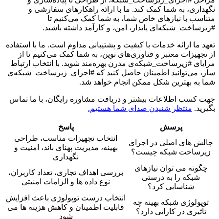
نگهداری، به شما کمک کند. ما با ارائه راهکارهای سفارشی و
متناسب با نیازهای خاص شما، به شما کمک می‌کنیم تا
#زیرساخت_شبکه‌ای پایدار، امن، و کارآمد داشته باشید.
تعهد ما ارائه خدمات با کیفیت و پشتیبانی مداوم است. ما با استفاده
از تجهیزات معتبر و فناوری‌های نوین، به شما کمک می‌کنیم تا از
مزایای #زیرساخت_شبکه‌ی مدرن بهره‌مند شوید. با انتخاب ارتباط
ساز، می‌توانید اطمینان حاصل کنید که #اجرای_زیرساخت_شبکه‌ی
شما به بهترین شکل ممکن انجام خواهد شد.
جهت کسب اطلاعات بیشتر و دریافت مشاوره رایگان، با ما تماس
بگیرید.
منتظر شنیدن صدای شما هستیم.
پرسش
پاسخ
انتخاب تجهیزات مناسب، طراحی
چالش های اصلی در اجرای
بهینه، مدیریت پهنای باند، امنیت و
زیرساخت شبکه چیست؟
نگهداری
چگونه می توان نیازهای
بررسی اهداف تجاری، تعداد کاربران،
شبکه را به درستی
نوع داده ها و الزامات امنیتی
شناسایی کرد؟
انتخاب درست توپولوژی باعث افزایش
توپولوژی شبکه بهینه چه
قابلیت اطمینان و کاهش هزینه ها می
تاثیری در کارایی دارد؟
شود