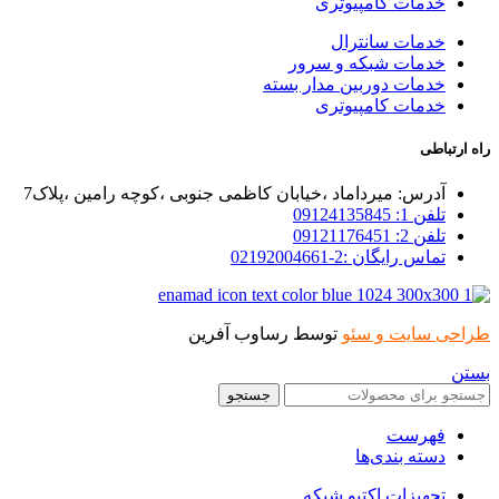
خدمات کامپیوتری
خدمات سانترال
خدمات شبکه و سرور
خدمات دوربین مدار بسته
خدمات کامپیوتری
راه ارتباطی
آدرس: میرداماد ،خیابان کاظمی جنوبی ،کوچه رامین ،پلاک7
تلفن 1: 09124135845
تلفن 2: 09121176451
تماس رایگان :2-02192004661
طراحی سایت و سئو
توسط رساوب آفرین
بستن
جستجو
فهرست
دسته بندی‌ها
تجهیزات اکتیو شبکه