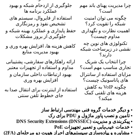
چرا مدیریت پهنای باند مهم
جلوگیری از ازدحام شبکه و بهبود
است؟
عملکرد برنامه ها
چگونه می توان امنیت
استفاده از فایروال، سیستم های
شبکه را تقویت کرد؟
تشخیص نفوذ و رمزنگاری
اهمیت نظارت و نگهداری
حفظ پایداری و عملکرد بهینه شبکه و
مداوم چیست؟
جلوگیری از بروز مشکلات
تکنولوژی های نوین چه
کاهش هزینه ها، افزایش بهره وری و
نقشی در زیرساخت شبکه
بهبود مدیریت منابع
دارند؟
چرا انتخاب یک شریک
ارائه راهکارهای سفارشی، پشتیبانی
تجاری مناسب مهم است؟
مداوم و استفاده از تجهیزات معتبر
مزایای استفاده از سانترال
بهبود ارتباطات داخلی سازمان و
های پاناسونیک چیست؟
افزایش بهره وری
چگونه VoIP به کاهش
استفاده از اینترنت برای انتقال صدا به
هزینه های تلفنی کمک
جای خطوط تلفن سنتی
میکند؟
• و دیگر خدمات گروه فنی مهندسی ارتباط ساز
• تامین و نصب پاور ماژول و PDU برای رک
• پیکربندی و مدیریت DNS Security Extensions (DNSSEC)
• خدمات عیب‌یابی و تعمیر تجهیزات PoE
• مشاوره و پیاده‌سازی سیستم‌های احراز هویت دو مرحله‌ای (2FA)