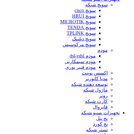
سویچ شبکه
سویچ cisco
سویچ HRUI
سویچ MICROTIK
سویچ TENDA
سویچ TPLINK
سویچ دیلینک
سویچ مرکوسیس
مودم
مودم dsl-vdsl
مودم سیمکارتی
مودم فیبر نوری
اکسس پوینت
مدیا کانورتر
توسعه دهنده شبکه
ماژول شبکه
روتر
کارت شبکه
فایروال
تجهیزات پسیو شبکه
پچ پنل
پچ کورد
تستر شبکه