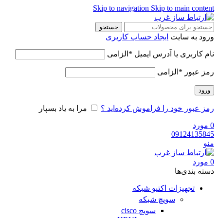
Skip to navigation
Skip to main content
جستجو
ورود به سایت
ایجاد حساب کاربری
نام کاربری یا آدرس ایمیل
*
الزامی
رمز عبور
*
الزامی
ورود
رمز عبور خود را فراموش کرده‌اید ؟
مرا به یاد بسپار
0
مورد
09124135845
منو
0
مورد
دسته‌ بندی‌ها
تجهیزات اکتیو شبکه
سویچ شبکه
سویچ cisco