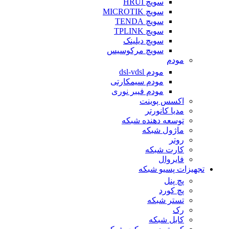
سویچ HRUI
سویچ MICROTIK
سویچ TENDA
سویچ TPLINK
سویچ دیلینک
سویچ مرکوسیس
مودم
مودم dsl-vdsl
مودم سیمکارتی
مودم فیبر نوری
اکسس پوینت
مدیا کانورتر
توسعه دهنده شبکه
ماژول شبکه
روتر
کارت شبکه
فایروال
تجهیزات پسیو شبکه
پچ پنل
پچ کورد
تستر شبکه
رک
کابل شبکه