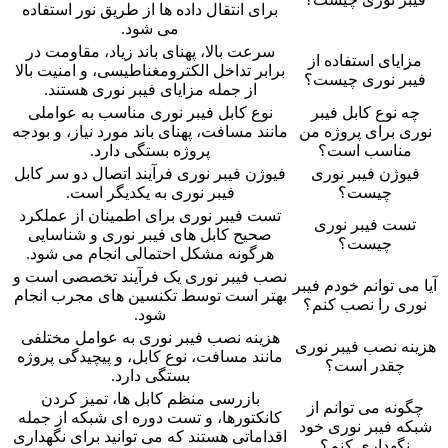
برای انتقال داده ها از طریق نور استفاده
می شود.
سرعت بالا، پهنای باند زیاد، مقاومت در
مزایای استفاده از
برابر تداخل الکترومغناطیسی، و امنیت بالا
فیبر نوری چیست؟
از جمله مزایای فیبر نوری هستند.
چه نوع کابل فیبر
نوع کابل فیبر نوری مناسب به عواملی
نوری برای پروژه من
مانند مسافت، پهنای باند مورد نیاز، و بودجه
مناسب است؟
پروژه بستگی دارد.
فیوژن فیبر نوری
فیوژن فیبر نوری فرآیند اتصال دو سر کابل
چیست؟
فیبر نوری به یکدیگر است.
تست فیبر نوری برای اطمینان از عملکرد
تست فیبر نوری
صحیح کابل های فیبر نوری و شناسایی
چیست؟
هرگونه مشکل احتمالی انجام می شود.
نصب فیبر نوری یک فرآیند تخصصی است و
آیا می توانم خودم فیبر
بهتر است توسط تکنسین های مجرب انجام
نوری را نصب کنم؟
شود.
هزینه نصب فیبر نوری به عوامل مختلفی
هزینه نصب فیبر نوری
مانند مسافت، نوع کابل، و پیچیدگی پروژه
چقدر است؟
بستگی دارد.
بازرسی منظم کابل ها، تمیز کردن
چگونه می توانم از
کانکتورها، و تست دوره ای شبکه از جمله
شبکه فیبر نوری خود
اقداماتی هستند که می توانید برای نگهداری
نگهداری کنم؟