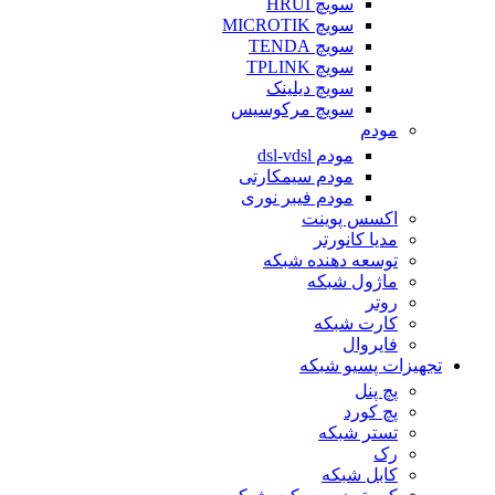
سویچ HRUI
سویچ MICROTIK
سویچ TENDA
سویچ TPLINK
سویچ دیلینک
سویچ مرکوسیس
مودم
مودم dsl-vdsl
مودم سیمکارتی
مودم فیبر نوری
اکسس پوینت
مدیا کانورتر
توسعه دهنده شبکه
ماژول شبکه
روتر
کارت شبکه
فایروال
تجهیزات پسیو شبکه
پچ پنل
پچ کورد
تستر شبکه
رک
کابل شبکه