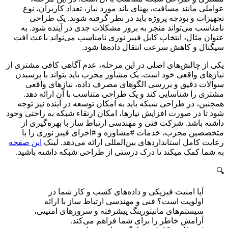
عواملی مانند مسافت، پهنای باند مورد نیاز، تعداد کاربران، نوع
تجهیزات و بودجه پروژه باید در نظر گرفته شوند. یک طراحی
نامناسب می‌تواند منجر به بروز مشکلات جدی در آینده شود. به
عنوان مثال، انتخاب کابل فیبر نوری نامناسب می‌تواند باعث افت
سیگنال و کاهش سرعت انتقال داده‌ها شود.
یکی از چالش‌های اصلی در این مرحله، عدم آگاهی کافی مشتری از
نیازهای واقعی خود است. یک مشاور مجرب باید بتواند با پرسیدن
سوالات دقیق و بررسی الگوهای مصرف داده، نیازهای واقعی
مشتری را شناسایی کند و یک طراحی متناسب با آن ارائه دهد.
همچنین، در طراحی شبکه باید به امکان توسعه در آینده نیز توجه
شود تا در صورت افزایش نیازها، امکان ارتقاء شبکه به راحتی وجود
داشته باشد. شرکت فنی و مهندسی ارتباط ساز با بهره‌گیری از
متخصصین مجرب، خدمات #مشاوره و #اجرای فیبر نوری را با
رعایت کامل استانداردهای بین‌المللی ارائه می‌دهد. لینک
این صفحه
به شما کمک میکند تا درک درستی از طراحی شبکه داشته باشید.
🔍
آیا امنیت فیزیکی و داده‌های کسب و کار شما در
اولویت است؟ فنی و مهندسی ارتباط ساز با ارائه
سیستم‌های مانیتورینگ پیشرفته و سرورهای امنیتی،
آرامش خاطر را برای شما فراهم می‌کند.