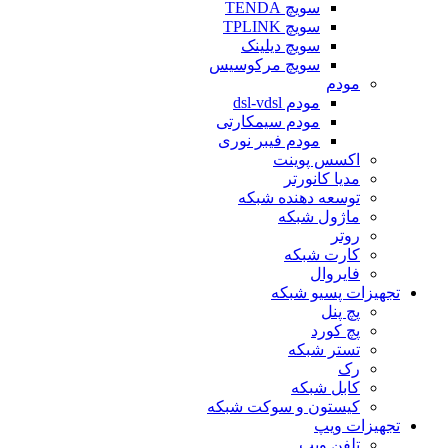
سویچ TENDA
سویچ TPLINK
سویچ دیلینک
سویچ مرکوسیس
مودم
مودم dsl-vdsl
مودم سیمکارتی
مودم فیبر نوری
اکسس پوینت
مدیا کانورتر
توسعه دهنده شبکه
ماژول شبکه
روتر
کارت شبکه
فایروال
تجهیزات پسیو شبکه
پچ پنل
پچ کورد
تستر شبکه
رک
کابل شبکه
کیستون و سوکت شبکه
تجهیزات ویپ
تلفن ویپ