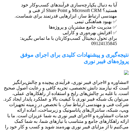
آیا به دنبال یکپارچه‌سازی فرآیندهای کسب‌وکار خود
هستید؟ Microsoft CRM و Share Point از فنی و
مهندسی ارتباط ساز، ابزارهایی قدرتمند برای شماست.
✅ بهبود هماهنگی تیمی
✅ مدیریت جامع مشتریان و پروژه‌ها
✅ افزایش بهره‌وری و کارایی
برای تحول دیجیتال کسب‌وکارتان با ما تماس بگیرید:
09124135845
نتیجه‌گیری و پیشنهادات کلیدی برای اجرای موفق
پروژه‌های فیبر نوری
#مشاوره و #اجرای فیبر نوری، فرآیندی پیچیده و چالش‌برانگیز
است که نیازمند دانش تخصصی، تجربه کافی و رعایت اصول صحیح
است. با غلبه بر چالش‌های رایج و استفاده از راهکارهای عملی،
می‌توان یک شبکه فیبر نوری با کیفیت بالا و عملکرد پایدار ایجاد کرد.
شرکت فنی و مهندسی ارتباط ساز، با تخصص در زمینه تجهیزات
ویپ، شبکه، سانترال‌های پاناسونیک و زیرساخت، آماده ارائه
خدمات #مشاوره و #اجرای فیبر نوری به شما عزیزان است. ما با
ارائه راهکارهای جامع و متناسب با نیازهای شما، به شما کمک
می‌کنیم تا از مزایای فیبر نوری بهره‌مند شوید و کسب و کار خود را