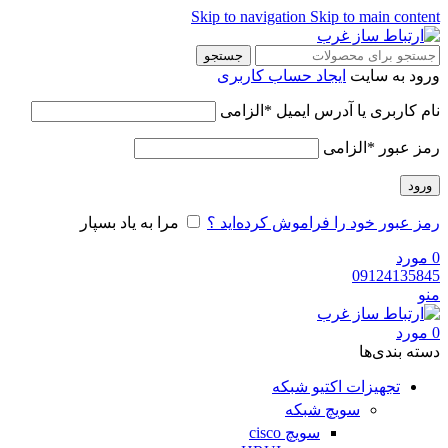
Skip to navigation
Skip to main content
جستجو
ورود به سایت
ایجاد حساب کاربری
نام کاربری یا آدرس ایمیل
*
الزامی
رمز عبور
*
الزامی
ورود
رمز عبور خود را فراموش کرده‌اید ؟
مرا به یاد بسپار
0
مورد
09124135845
منو
0
مورد
دسته‌ بندی‌ها
تجهیزات اکتیو شبکه
سویچ شبکه
سویچ cisco