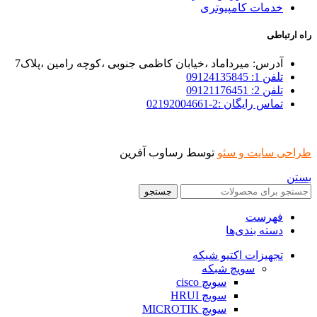
خدمات کامپیوتری
راه ارتباطی
آدرس: میرداماد ،خیابان کاظمی جنوبی ،کوچه رامین ،پلاک7
تلفن 1: 09124135845
تلفن 2: 09121176451
تماس رایگان :2-02192004661
طراحی سایت و سئو
توسط رساوب آفرین
بستن
جستجو
فهرست
دسته بندی‌ها
تجهیزات اکتیو شبکه
سویچ شبکه
سویچ cisco
سویچ HRUI
سویچ MICROTIK