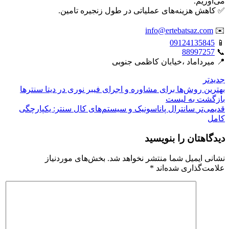
می‌آوریم.
✅ کاهش هزینه‌های عملیاتی در طول زنجیره تامین.
info@ertebatsaz.com
✉️
09124135845
📱
88997257
📞
📍 میرداماد ،خیابان کاظمی جنوبی
جدیدتر
بهترین روش‌ها برای مشاوره و اجرای فیبر نوری در دیتا سنترها
بازگشت بە لیست
قدیمی‌تر
سانترال پاناسونیک و سیستم‌های کال سنتر: یکپارچگی
کامل
دیدگاهتان را بنویسید
نشانی ایمیل شما منتشر نخواهد شد.
بخش‌های موردنیاز
علامت‌گذاری شده‌اند
*