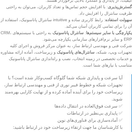
کیفیت، از پایداری و عملکرد بالایی برخوردار هستند.
گسترش‌پذیری
: با افزایش حجم تماس‌ها و تعداد کاربران، می‌توان به راحتی
ظرفیت سانترال را افزایش داد.
سهولت استفاده
: رابط کاربری ساده و intuitive سانترال پاناسونیک، استفاده از
آن را برای تمامی کاربران آسان می‌کند.
یکپارچگی با سایر سیستم‌ها
:
سانترال پاناسونیک
به راحتی با سیستم‌های CRM،
ERP و سایر نرم‌افزارهای سازمانی یکپارچه می‌شود.
شرکت فنی و مهندسی ارتباط ساز، به عنوان مرکز فروش و اجرای کلیه
تجهیزات ویپ، شبکه،
سانترال‌های پاناسونیک
و زیرساخت، آماده ارائه مشاوره
و خدمات تخصصی در زمینه انتخاب، نصب و راه‌اندازی سانترال پاناسونیک
متناسب با نیازهای شما است.
آیا سرعت و پایداری شبکه شما گلوگاه کسب‌وکار شده است؟ با
تجهیزات شبکه و خطوط فیبر نوری از فنی و مهندسی ارتباط ساز،
زیرساخت خود را برای آینده آماده کرده و از نهایت کارایی بهره‌مند
شوید.
✅ سرعت فوق‌العاده در انتقال داده‌ها
✅ پایداری بی‌نظیر در ارتباطات
✅ آماده‌سازی برای فناوری‌های نوین
با کارشناسان ما جهت ارتقاء زیرساخت خود در ارتباط باشید: