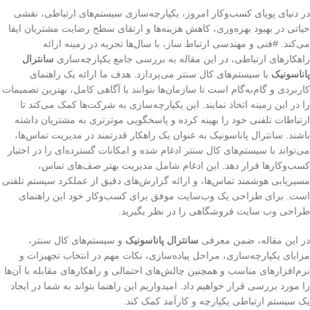
در دنیای پویای کسب‌وکار امروز، یکپارچه‌سازی سیستم‌های ارتباطی، نقشی
حیاتی در بهبود بهره‌وری، کاهش هزینه‌ها و ارتقای سطح رضایت مشتریان ایفا
می‌کند. #فنی و مهندسی ارتباط ساز، با سال‌ها تجربه در زمینه ارائه
راهکارهای ارتباطی، در این مقاله به بررسی جامع یکپارچه‌سازی
سانترال
پاناسونیک
با سیستم‌های کال سنتر می‌پردازد. هدف ما ارائه یک راهنمای
کاربردی و گام‌به‌گام است تا سازمان‌ها بتوانند با آگاهی کامل، بهترین تصمیمات
را در این زمینه اتخاذ نمایند. این یکپارچه‌سازی به شرکت‌ها کمک می‌کند تا
ارتباطات تلفنی خود را بهینه کرده و پاسخگویی موثرتری به مشتریان داشته
باشند. سانترال پاناسونیک به عنوان یک راهکار قدرتمند در مدیریت تماس‌ها،
می‌تواند با سیستم‌های کال سنتر ادغام شده و امکانات گسترده‌ای را در اختیار
کسب‌وکارها قرار دهد. این ادغام شامل مدیریت بهتر صف‌های تماس،
مسیریابی هوشمند تماس‌ها، و ارائه گزارش‌های دقیق از عملکرد سیستم تلفنی
است. برای طراحی یک وب‌سایت موفق برای کسب‌وکار خود این راهنمای
طراحی وب سایت فروشگاهی را در نظر بگیرید.
در این مقاله، ضمن معرفی
سانترال پاناسونیک
و سیستم‌های کال سنتر،
مزایای یکپارچه‌سازی، مراحل پیاده‌سازی، نکات مهم در انتخاب تجهیزات و
نرم‌افزارهای مناسب و همچنین چالش‌های احتمالی و راهکارهای مقابله با آن‌ها
را مورد بررسی قرار خواهیم داد. امیدواریم این راهنما بتواند به شما در ایجاد
یک سیستم ارتباطی یکپارچه و کارآمد کمک کند.