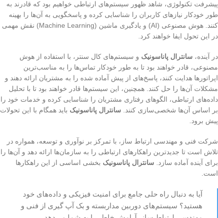
پیشرفت تکنولوژی، شاهد ظهور سیستم‌های ارتباطی خواهیم بود که قادرند به
طور خودکار نیازهای کاربران را شناسایی کرده و پاسخگویی به آن‌ها را بهینه
کنند. هوش مصنوعی (AI) و یادگیری ماشین (Machine Learning) نقش مهمی
در این تحول ایفا خواهند کرد.
در آینده،
سانترال پاناسونیک
و سیستم‌های کال سنتر، با استفاده از هوش
مصنوعی، قادر خواهند بود تا به طور خودکار تماس‌ها را به مناسب‌ترین
اپراتورها هدایت کنند، پاسخ‌های از پیش آماده شده را به مشتریان ارائه دهند و
مشکلات آن‌ها را حل کنند. همچنین، این سیستم‌ها قادر خواهند بود تا با تحلیل
داده‌های ارتباطی، الگوهای رفتاری مشتریان را شناسایی کرده و خدمات خود را
بر اساس آن‌ها شخصی‌سازی کنند.
سانترال پاناسونیک
باید همگام با این تحولات
پیش برود.
شرکت فنی و مهندسی ارتباط ساز، با تمرکز بر نوآوری و توسعه، همواره در
تلاش است تا جدیدترین راهکارهای ارتباطی را به سازمان‌ها ارائه دهد و آن‌ها را
برای آینده آماده سازد.
سانترال پاناسونیک
بخشی اساسی از این راهکارها
است.
آیا به دنبال راه حلی جامع برای امنیت فیزیکی و داده‌های خود
هستید؟ سیستم‌های دوربین مداربسته و بک آپ گیری از فنی و
مهندسی ارتباط ساز، آرامش خاطر را به شما می‌دهد.