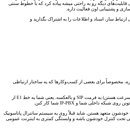
 قابلیت‌های دیگه رو به راحتی میشه پیاده کرد که با خطوط سنتی
همکاری تیمی هستید؟ با پیاده‌سازی Microsoft Share Point توسط فنی و مهندسی ارتباط ساز، اسناد و اطلاعات را به اشتراک بگذارید و
ره، مخصوصاً برای بعضی از کسب‌وکارها که یه ساختار ارتباطی
این سیستم معمولاً شامل یه گیت‌وی (Gateway) میشه که کارش تبدیل سیگنال‌های تلفنی سنتی (مثل PRI یا E1 که همون خطوط دیجیتال پرسرعت هستن) به فرمت SIP و بالعکسه. یعنی شما یه خط E1 از
خودشون متعهد هستن. شاید قبلاً روی یه سیستم سانترال پاناسونیک
 جورایی تحت کنترل خودشون باشه و وابستگی کمتری به اینترنت عمومی