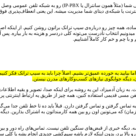
ببینین، سیپ ترانک در واقع یه پل ارتباطیه. پلی که سیستم تلفنی دا
نت یا شبکه‌ی دیتای شما مدیریت میشه. این یعنی انعطاف‌پذیری فوق‌العا
ن ساده، همه چیز رو درباره‌ی سیپ ترانک براتون روشن کنیم. از اینکه اص
یدونیم انتخاب نادرست می‌تونه کلی دردسر و هزینه به بار بیاره. پس آ
با چم و خم کار کاملاً آشناییم.
بیایید یه خورده عمیق‌تر بشیم. اصلاً چرا باید به سیپ ترانک فکر کن
 دیگه جوابگوی نیازهای کسب‌وکارهای مدرن نیستن.
 مسی قدیمی استفاده کنین، همه چیز از طریق یه ارتباط اینترنتی پ
به تماس گرفتن و تماس گرفتن دارن. قبلاً باید ده تا خط تلفن جدا می
سیپ ترانک، شما یه ظرفیت کلی دارین (مثلاً ۲۰ کانال همزمان) که می‌تونین اون رو بین همه کارمن
دیگه خبری از قبض‌های سنگین تلفن نیست. تماس‌های راه دور و بین‌الم
و بالا برد، بدون اینکه لازم باشه سیم‌کشی جدیدی انجام بشه یا کلی س