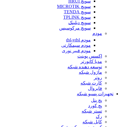
سویچ HRUI
سویچ MICROTIK
سویچ TENDA
سویچ TPLINK
سویچ دیلینک
سویچ مرکوسیس
مودم
مودم dsl-vdsl
مودم سیمکارتی
مودم فیبر نوری
اکسس پوینت
مدیا کانورتر
توسعه دهنده شبکه
ماژول شبکه
روتر
کارت شبکه
فایروال
تجهیزات پسیو شبکه
پچ پنل
پچ کورد
تستر شبکه
رک
کابل شبکه