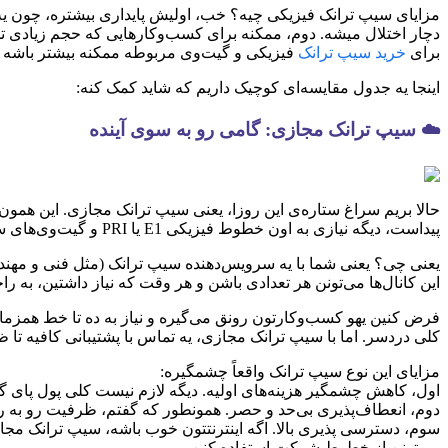
مزایای سیپ ترانک فیزیکی چیه؟ خب، اولیش پایداری بیشتره، چون یه ا
دچار اختلال میشه. دوم، ممکنه برای کسب‌وکارهایی که حجم زیادی تماس 
برای
خرید سیپ ترانک
فیزیکی و گیت‌وی مربوطه ممکنه بیشتر باشه و
اینجا یه جدول مقایسه‌ای کوچیک داریم که شاید کمک کنه:
☁️ سیپ ترانک مجازی: گامی رو به سوی آینده
حالا بریم سراغ ستاره‌ی این روزا، یعنی سیپ ترانک مجازی. این هم
پیداست، دیگه نیازی به اون خطوط فیزیکی E1 یا PRI و گیت‌وی‌های سنگین نداره. همه چیز کاملاً ابریه و روی اینترنت کار می‌کنه.
این کانال‌ها می‌تونن هر تعدادی باشن و هر وقت که نیاز داشتین، به راحت
فرض کنین یهو کسب‌وکارتون رونق می‌گیره و نیاز به ده تا خط همزمان 
کلی دردسر. اما با سیپ ترانک مجازی، یه تماس با پشتیبانی کافیه تا 
مزایای این نوع سیپ ترانک واقعاً چشمگیره:
اول، کاهش چشمگیر هزینه‌های اولیه. دیگه لازم نیست کلی پول پای 
دوم، انعطاف‌پذیری بی‌حد و حصر. همونطور که گفتم، ظرفیت رو به ر
سوم، دسترسی پذیری بالا. اگه اینترنتتون خوب باشه، سیپ ترانک مجا
می‌تونن از خطوط شرکت استفاده کنن.