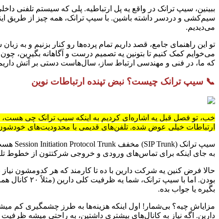
سیم‌کشی و دردسر داشته باشین. با سیپ ترانک، همه چیز از طریق اینتر
می‌دیدیم.
تو این راهنمای جامع، قصد داریم تمام پرده‌ها رو کنار بزنیم و به زبا
می‌خوایم کمک کنیم تا بتونین یه تصمیم درست و آگاهانه بگیرین، چون م
که ما، در فنی و مهندسی ارتباط ساز، سال‌هاست دستی بر آتش داریم و 
📞 سیپ ترانک چیست؟ نبض تپنده ارتباطات نوین
خب، تو فصل قبل یه اشاره‌ای کردیم به اینکه سیپ ترانک چی هست، اما 
ارتباطات خیلی عوض شده. تلفن‌های قدیمی با محدودیت‌های خودشون،
به جای اینکه برای تماس‌های ورودی و خروجی شرکتتون از خطوط تلفن
حالا فرض کنین یه شرکت دارین با ده تا کارمند که هر کدومشون نیاز 
بودن. اما با 
بگیره یا جواب بده.
مزایاش چیه؟ بی‌شمار! اول اینکه هزینه‌ها به طرز چشمگیری کم میشه. 
دارین. اگه نیاز به کانال‌های بیشتری داشتین، به راحتی میشه ظرفیت ر