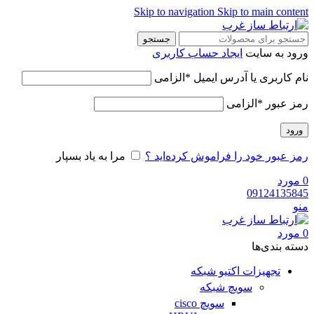
Skip to navigation
Skip to main content
جستجو
ورود به سایت
ایجاد حساب کاربری
نام کاربری یا آدرس ایمیل
*
الزامی
رمز عبور
*
الزامی
ورود
رمز عبور خود را فراموش کرده‌اید ؟
مرا به یاد بسپار
0
مورد
09124135845
منو
0
مورد
دسته‌ بندی‌ها
تجهیزات اکتیو شبکه
سویچ شبکه
سویچ cisco