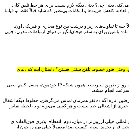
خلی شما (مثلاً همون سانترال یا IP-PBX) رو به شبکه تلفن عمومی وصل می‌کنه. یعنی چی؟ یعنی دیگه لازم نیست برای هر خط تلفن کلی
ده، کاهش هزینه‌ها و امکانات بی‌نظیر که شاید قبلاً فقط تو فیلما
لاً چیه تا تفاوت‌های ریز و درشت بین نوع مجازی و فیزیکی اون.
ماده باشین برای یه سفر هیجان‌انگیز تو دنیای ارتباطات مدرن، جایی
یم، وقتی هنوز خطوط تلفن سنتی هستن؟ داستان اینه که دنیای
سیپ ترانک (SIP Trunk) مخفف Session Initiation Protocol Trunk هست. به زبان آدمیزاد، این یه روشه برای اینکه صدا، تصویر و بقیه اطلاعات رو از طریق اینترنت یا همون شبکه IP خودمون، منتقل کنیم. یعنی
رسرعت انجام میشه.
‌گرفتین، تازه اگه ده نفر همزمان تماس می‌گرفتن، خطوط دیگه اشغال
داتون به اشتراک بذارین. دیگه خبری از اشغالی خط نیست و هر کسی می‌تونه تو یه لحظه تماس
للی خیلی ارزون‌تر در میان. دوم، انعطاف‌پذیری فوق‌العاده‌ای
خت‌افزار بخرید. سوم، کیفیت صدا معمولاً خیلی بهتره، چون از