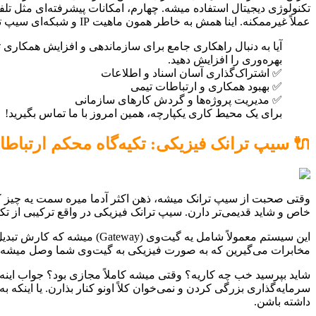
تکنولوژی دیجیتال استفاده میشه. چهارم، امکانات پیشرفته‌ای مثل تل
عملاً غیرممکنه. اینا همش به خاطر همون ماهیت IP و شبکه‌ای سیپ ترانک هست که فنی و مهندسی ارتباط ساز سال‌هاست در زمینه پیاده سازی و پشتیبانی اون فعالیت داره.
بهره‌وری را افزایش دهید.
✅ اشتراک‌گذاری آسان اسناد و اطلاعات
✅ بهبود همکاری و ارتباطات تیمی
✅ مدیریت پروژه‌ها و گردش کارهای سازمانی
برای یک محیط کاری یکپارچه، همین امروز با ما تماس بگیرید!
🔌 سیپ ترانک فیزیکی: تکیه‌گاه محکم ارتباط
وقتی صحبت از سیپ ترانک میشه، ذهن اکثر آدما میره سمت یه چیز کام
خاص و شاید قدیمی‌تر دارن. سیپ ترانک فیزیکی در واقع ترکیبی از تک
مخابرات می‌گیرین که به صورت فیزیکی به گیت‌وی شما وصل میشه و بعد اون گیت‌وی، خطوط رو تبدیل 
شاید بپرسید خب چه کاریه؟ وقتی میشه کاملاً مجازی بود؟ جواب اینه
سرمایه‌گذاری بزرگی کردن و نمی‌خوان کلاً اونو کنار بذارن. یا اینکه
داشته باشن.