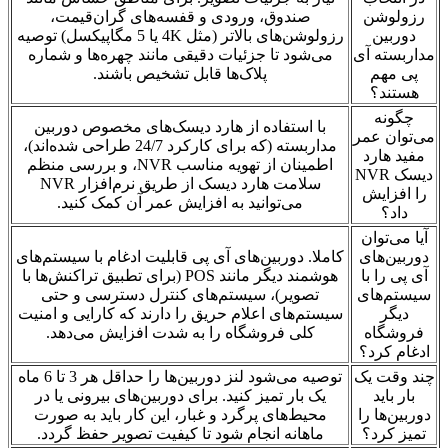
رزولوشن
صندوق، ورودی و قفسه‌های گران‌قیمت،
دوربین
رزولوشن‌های بالاتر (مثل 4K یا 5 مگاپیکسل) توصیه
مداربسته آی
می‌شود تا جزئیات دقیقی مانند چهره‌ها و شماره
پی مهم
پلاک‌ها قابل تشخیص باشند.
هستند؟
چگونه
با استفاده از هارد دیسک‌های مخصوص دوربین
می‌توان عمر
مداربسته (که برای کارکرد 24/7 طراحی شده‌اند)،
مفید هارد
اطمینان از تهویه مناسب NVR، و بررسی منظم
دیسک NVR
سلامت هارد دیسک از طریق نرم‌افزار NVR
را افزایش
می‌توانید به افزایش عمر آن کمک کنید.
داد؟
آیا می‌توان
دوربین‌های
کاملا. دوربین‌های آی پی قابلیت ادغام با سیستم‌های
آی پی را با
هوشمند دیگر مانند POS (برای تطبیق تراکنش‌ها با
سیستم‌های
تصویر)، سیستم‌های کنترل دسترسی و حتی
دیگر
سیستم‌های اعلام حریق را دارند که کارایی و امنیت
فروشگاه
کلی فروشگاه را به شدت افزایش می‌دهد.
ادغام کرد؟
چند وقت یک
توصیه می‌شود لنز دوربین‌ها را حداقل هر 3 تا 6 ماه
بار باید
یک بار تمیز کنید. برای دوربین‌های بیرونی یا در
دوربین‌ها را
محیط‌های پرگرد و غبار، این کار باید به صورت
تمیز کرد؟
ماهانه انجام شود تا کیفیت تصویر حفظ گردد.