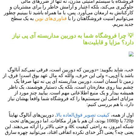
فروشگاه با سیستم امنیتی مدرن، نه تنها از ضررهای مالی
جلوگیری می‌کند، بلکه اعتبار و آرامش خاطر را برای مشتریان و
کارکنانش به ارمغان می‌آورد. پس، با ما همراه باشید تا ببینیم چطور
می‌توانیم امنیت فروشگاهتان را با
فناوری‌های نوین
به یک سطح
جدید ببریم.
💡 چرا فروشگاه شما به دوربین مداربسته آی پی نیاز
دارد؟ مزایا و قابلیت‌ها
خب، شاید بگویید: «دوربین که دوربین است، فرقی نمی‌کند آنالوگ
باشد یا آی‌پی.» ولی این حرف، والله که مال عهد بوق است! فرق، از
زمین تا آسمان است. دوربین مداربسته آی پی نه تنها صرفاً یک
چشم بینا روی مغازه‌تان است، بلکه یک دستیار هوشمند، یک ناظر
همیشه بیدار و یک منبع اطلاعاتی مهم است. بیایید چند مورد از
مزایای اصلی این سیستم‌ها را که فروشگاه شما واقعاً بهشان نیاز
دارد، با هم بررسی کنیم:
اول از همه،
کیفیت تصویر فوق‌العاده بالا
. دوربین‌های آنالوگ نهایتاً
720p یا 1080p بودند، آن هم با هزار مکافات. اما دوربین‌های تحت
شبکه امروز، به راحتی کیفیت 4K و حتی بالاتر را ارائه می‌دهند. این
یعنی چه؟ یعنی اگر خدای نکرده اتفاقی افتاد، می‌توانید چهره سارق