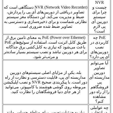
NVR
چیست و
NVR (Network Video Recorder) دستگاهی است که
چرا برای
تصاویر دریافتی از دوربین‌های آی پی را پردازش،
سیستم
ضبط و مدیریت می‌کند. این دستگاه مغز سیستم
دوربین آی
نظارتی شماست و برای ذخیره‌سازی و دسترسی به
پی لازم
تصاویر ضبط شده ضروری است.
است؟
PoE چه
PoE (Power over Ethernet) به معنای تامین برق از
کاربردی در
طریق کابل اترنت است. استفاده از سوئیچ‌های PoE
نصب
باعث می‌شود که نیازی به کابل‌کشی برق جداگانه
دوربین‌های
برای هر دوربین نباشد و نصب سیستم بسیار ساده‌تر
آی پی دارد؟
و مرتب‌تر شود.
آیا می‌توانم
تصاویر
دوربین
بله، یکی از مزایای اصلی سیستم‌های دوربین
مداربسته آی
مداربسته آی پی، قابلیت دسترسی و نظارت از راه
پی
دور است. با پیکربندی صحیح NVR و نصب اپلیکیشن
فروشگاهم
مربوطه روی گوشی هوشمند یا کامپیوتر، می‌توانید
را از راه دور
از هر جای دنیا فروشگاهتان را نظارت کنید.
مشاهده
کنم؟
چه عواملی
در انتخاب
نیاز به جزئیات تصویر. برای مناطق حساس مانند