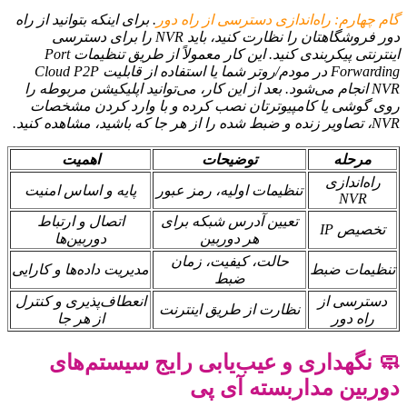
گام چهارم: راه‌اندازی دسترسی از راه دور
. برای اینکه بتوانید از راه
دور فروشگاهتان را نظارت کنید، باید NVR را برای دسترسی
اینترنتی پیکربندی کنید. این کار معمولاً از طریق تنظیمات Port
Forwarding در مودم/روتر شما یا استفاده از قابلیت Cloud P2P
NVR انجام می‌شود. بعد از این کار، می‌توانید اپلیکیشن مربوطه را
روی گوشی یا کامپیوترتان نصب کرده و با وارد کردن مشخصات
NVR، تصاویر زنده و ضبط شده را از هر جا که باشید، مشاهده کنید.
مرحله
توضیحات
اهمیت
راه‌اندازی
تنظیمات اولیه، رمز عبور
پایه و اساس امنیت
NVR
تعیین آدرس شبکه برای
اتصال و ارتباط
تخصیص IP
هر دوربین
دوربین‌ها
حالت، کیفیت، زمان
تنظیمات ضبط
مدیریت داده‌ها و کارایی
ضبط
دسترسی از
انعطاف‌پذیری و کنترل
نظارت از طریق اینترنت
راه دور
از هر جا
🧼 نگهداری و عیب‌یابی رایج سیستم‌های
دوربین مداربسته آی پی