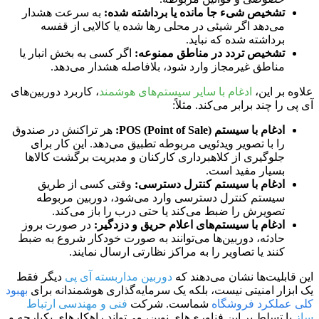
تشخیص شیء جا مانده یا برداشته شده:
به سرعت هشدار
می‌دهد اگر شیئی در محلی رها شده یا کالایی از قفسه
برداشته شده که نباید.
تشخیص تردد در مناطق ممنوعه:
اگر کسی به بخش انبار یا
مناطق غیرمجاز وارد شود، بلافاصله هشدار می‌دهد.
علاوه بر این،
ادغام با سایر سیستم‌های هوشمند
، کاربرد دوربین‌های
آی پی را چند برابر می‌کند. مثلاً:
ادغام با سیستم POS (Point of Sale):
هر تراکنش در صندوق
را با تصویر ویدئویی مربوطه تطبیق می‌دهد. این کار برای
جلوگیری از کلاهبرداری کارکنان و مدیریت برگشت کالاها
بسیار مفید است.
ادغام با سیستم کنترل دسترسی:
وقتی کسی از طریق
سیستم کنترل دسترسی وارد می‌شود، دوربین مربوطه
تصویرش را ضبط می‌کند یا حتی درب را باز می‌کند.
ادغام با سیستم‌های اعلام حریق و دزدگیر:
در صورت بروز
حادثه، دوربین‌ها می‌توانند به صورت خودکار شروع به ضبط
کنند یا تصاویر را به مراکز نظارتی ارسال نمایند.
این قابلیت‌ها نشان می‌دهند که
دوربین مداربسته آی پی
دیگر فقط
یک ابزار امنیتی نیست، بلکه یک سرمایه‌گذاری هوشمندانه برای
بهبود
کلی عملکرد فروشگاه
شماست. شرکت
فنی و مهندسی ارتباط
ساز
با تسلط بر این فناوری‌های نوین، می‌تواند راهکارهای یکپارچه و