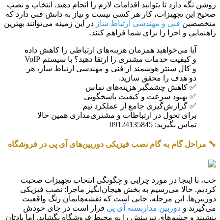
روشن نگه دارد تا بتوانید اقدامات لازم را انجام دهید. انتخاب و نصب
صحیح این تجهیزات، کار هر کسی نیست و نیاز به دانش فنی دارد که
متخصصین
فنی و مهندسی ارتباط ساز
در این زمینه می‌توانند بهترین
راهنمایی و اجرا را برای شما فراهم کنند.
آیا می‌خواهید همزمان هزینه‌های ارتباطی را کاهش داده
و کیفیت خدمات مشتری را ارتقا دهید؟ با سیستم VoIP
و کال سنتر هوشمند از فنی و مهندسی ارتباط ساز، هر
دو هدف را محقق سازید.
✅ کاهش چشمگیر هزینه‌های تماس
✅ بهبود سرعت و کیفیت پاسخگویی
✅ گزارش‌گیری جامع از عملکرد تیم
برای تحول در ارتباطات و مشتری‌مداری همین حالا
تماس بگیرید: 09124135845
🔧 مراحل گام به گام نصب فیزیکی دوربین‌های آی پی در فروشگاه
خب، تا اینجا در مورد چرایی و چگونگی انتخاب تجهیزات صحبت
کردیم. حالا می‌رسیم به بخش هیجان‌انگیز ماجرا: نصب فیزیکی
دوربین‌ها. این مرحله، جایی است که نقشه‌هایمان رنگ واقعیت
می‌گیرند و
دوربین مداربسته آی پی
قرار است در جای خودش
بنشیند و چشم‌های تیزبینش را به محیط فروشگاه بگشاید. اما یادتان