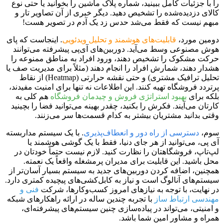
را با جزئیات کامل ببینید، شماره پلاک ماشین را بخوانید یا حتی نوع
کالای دزدیده‌شده را تشخیص دهید. دیگر خبری از آن تصاویر تار و
مبهم نیست که فقط می‌شد حدس زد یک آدم در تصویر هست!
دومین مورد،
قابلیت‌های هوشمند و تحلیل ویدئویی
. اینجاست که پای
هوش مصنوعی وسط می‌آید. دوربین‌های آی‌پی پیشرفته می‌توانند
حرکت مشکوک را تشخیص دهند، ورود افراد به مناطق ممنوعه را
هشدار دهند، شمارش افراد را انجام دهند (مثلاً برای مدیریت صف یا
تحلیل ترافیک مشتری) و حتی نقشه حرارتی (Heatmap) از نقاط
پرتردد فروشگاه تهیه کنند. این اطلاعات نه تنها برای امنیت مفیدند،
بلکه برای
بهبود استراتژی فروش و چیدمان فروشگاه
هم کلی به
کارتان می‌آیند. فکرش را بکنید، چقدر بهینه می‌توانید فضا را بچینید
وقتی بدانید مشتریان بیشتر به کدام قسمت‌ها سر می‌زنند.
سوم،
دسترسی از راه دور و انعطاف‌پذیری
. با یک سیستم مداربسته
آی پی، می‌توانید از هر جای دنیا، فقط با یک گوشی هوشمند یا
لپ‌تاپ، فروشگاهتان را نظارت کنید. لازم نیست حتماً خودتان در
محل باشید. این قابلیت برای مدیران پرمشغله واقعاً یک نعمته.
همچنین، اضافه کردن دوربین‌های جدید به سیستم بسیار آسان‌تر از
سیستم‌های آنالوگ است و نیاز به کابل‌کشی‌های پیچیده کمتری دارد.
در نهایت، با توجه به نیازهای امروز کسب‌وکارها، شرکت
فنی و
مهندسی ارتباط ساز
با تجربه چندین ساله در ارائه راهکارهای شبکه
و امنیتی، می‌تواند در پیاده‌سازی چنین سیستم‌های پیشرفته‌ای،
همراه و مشاور امین شما باشد.