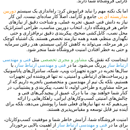
کارایی فروشگاه شما دارند.
اما یک نکته مهم را نباید فراموش کرد: راه‌اندازی یک سیستم
دوربین
مداربسته آی پی
جامع و کارآمد، اصلاً کار ساده‌ای نیست. این کار
نیاز به دانش فنی عمیق، تجربه عملی، و شناخت دقیق از نیازهای
خاص هر فروشگاه دارد. انتخاب دوربین مناسب، طراحی استراتژیک
محل نصب، کابل‌کشی صحیح، پیکربندی دقیق نرم‌افزاری و حتی
نگهداری منظم، همه و همه نیازمند تخصص هستند. یک اشتباه کوچک
در هر مرحله، می‌تواند به کاهش کارایی سیستم، هدر رفتن سرمایه
و حتی به خطر افتادن امنیت فروشگاه شما منجر شود.
اینجاست که نقش یک
مشاور و مجری تخصصی
مثل
فنی و مهندسی
ارتباط ساز
پررنگ می‌شود. ما در
فنی و مهندسی ارتباط ساز
، با
سال‌ها تجربه در حوزه تجهیزات ویپ، شبکه، سانترال‌های پاناسونیک
و زیرساخت‌های ارتباطی و امنیتی، نه تنها فروشنده این تجهیزات
هستیم، بلکه یک تیم از مهندسین و متخصصین باتجربه داریم که از
مرحله مشاوره و طراحی اولیه، تا نصب، پیکربندی و پشتیبانی، در
کنار شما خواهند بود. ما با درک عمیق از پیچیدگی‌های فنی و
چالش‌های امنیتی کسب‌وکارهای ایرانی، راهکارهایی را ارائه
می‌دهیم که نه تنها نیازهای فعلی شما را پوشش می‌دهد، بلکه برای
آینده نیز قابل توسعه و مقیاس‌پذیری هستند.
امنیت فروشگاه شما، آرامش خاطر شما و موفقیت کسب‌وکارتان،
برای ما در
فنی و مهندسی ارتباط ساز
از اهمیت بالایی برخوردار