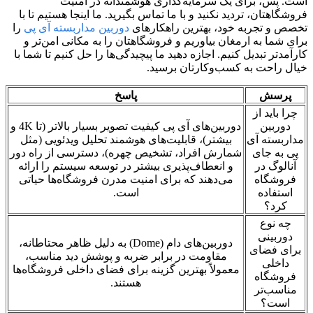
است. پس، برای یک سرمایه‌گذاری هوشمندانه در امنیت
فروشگاهتان، تردید نکنید و با ما تماس بگیرید. ما اینجا هستیم تا با
تخصص و تجربه خود، بهترین راهکارهای
دوربین مداربسته آی پی
را
برای شما به ارمغان بیاوریم و فروشگاهتان را به مکانی امن‌تر و
کارآمدتر تبدیل کنیم. اجازه دهید ما پیچیدگی‌ها را حل کنیم تا شما با
خیال راحت به کسب‌وکارتان برسید.
پرسش
پاسخ
چرا باید از
دوربین
دوربین‌های آی پی کیفیت تصویر بسیار بالاتر (تا 4K و
مداربسته آی
بیشتر)، قابلیت‌های هوشمند تحلیل ویدئویی (مثل
پی به جای
شمارش افراد، تشخیص چهره)، دسترسی از راه دور
آنالوگ در
و انعطاف‌پذیری بیشتر در توسعه سیستم را ارائه
فروشگاه
می‌دهند که برای امنیت مدرن فروشگاه‌ها حیاتی
استفاده
است.
کرد؟
چه نوع
دوربینی
دوربین‌های دام (Dome) به دلیل ظاهر محتاطانه،
برای فضای
مقاومت در برابر ضربه و پوشش دید مناسب،
داخلی
معمولاً بهترین گزینه برای فضای داخلی فروشگاه‌ها
فروشگاه
هستند.
مناسب‌تر
است؟