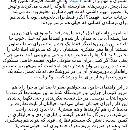
مشتری و مهم‌تر از همه،
امنیت
. یادتان هست قدیم‌ها، همین چند
سال پیش، دوربین‌های مداربسته آنالوگ را نصب می‌کردند و تهش
یک تصویر مبهم داشتی که نه چهره سارق معلوم بود، نه می‌شد
جزئیات خاصی فهمید؟ انگار فقط برای دلخوشی بود، یا شاید هم
برای ترساندن کسانی که خیلی هم ترسو نبودند!
اما امروز داستان فرق کرده. با پیشرفت تکنولوژی، پای دوربین
مداربسته آی پی به میدان باز شده و انصافاً هم که خیلی خوب جا
افتاده. این دوربین‌ها دیگر فقط یک چشم ساده برای ضبط تصاویر
نیستند؛ آن‌ها مغز متفکری پشتشان دارند که می‌توانند اطلاعات را
تحلیل کنند، الگوها را تشخیص دهند و حتی پیش‌بینی کنند. یعنی چی؟
یعنی مثلاً اگر کسی برای مدت طولانی جلوی قفسه خاصی مشکوک
ایستاد، دوربین می‌تواند هشدار بدهد. اینجاست که می‌فهمیم، نصب و
راه‌اندازی دوربین‌های آی پی در فروشگاه‌ها، نه یک تجمل، بلکه یک
ضرورت تمام‌عیار برای بقا و رشد کسب‌وکار است.
در این راهنمای جامع، می‌خواهیم صفر تا صد این ماجرا را با هم
مرور کنیم. از چرایی نیاز فروشگاه شما به این سیستم‌ها گرفته، تا
نحوه انتخاب درست، مراحل نصب، پیکربندی و حتی نگهداری‌شان.
این کار را برای خودتان آسان می‌کنید، خیالتان از بابت نظارت بر
محیط کار، هم کارمندها و هم مشتریان، تا حدود زیادی راحت
می‌شود. در روزگار ما که هر گوشه و کناری دزدی و خرابکاری در
کمین است، داشتن یک سیستم نظارتی قوی که بتواند هم پیشگیری
کند و هم در صورت لزوم مدرک جمع‌آوری کند، حیاتی‌ست. یک