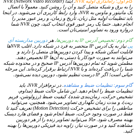
گام اول: راه‌اندازی اولیه NVR
. ابتدا NVR (Network Video Recorder)
را به برق و شبکه متصل کنید و آن را روشن کنید. معمولاً با اتصال
یک مانیتور و ماوس به NVR، وارد رابط کاربری آن می‌شوید. در اینجا
باید تنظیمات اولیه مثل زبان، تاریخ و زمان، و رمز عبور مدیر را
انجام دهید. حتماً یک رمز عبور قوی انتخاب کنید، چون NVR شما
دروازه ورود به تصاویر امنیتی‌تان است.
گام دوم: تخصیص آدرس IP به دوربین‌ها
. هر
دوربین مداربسته آی
پی
نیاز به یک آدرس IP منحصر به فرد در شبکه دارد. اغلب NVRها
قابلیت اسکن شبکه و پیدا کردن دوربین‌های متصل را دارند و
می‌توانند به صورت خودکار یا دستی به آن‌ها IP تخصیص دهند.
مطمئن شوید که تمام دوربین‌ها آدرس IP صحیح و در محدوده شبکه
شما را دریافت کرده‌اند و با NVR ارتباط برقرار کرده‌اند. این مرحله
حیاتی است؛ اگر IP درست تنظیم نشود، دوربین دیده نمی‌شود.
گام سوم: تنظیمات ضبط و مشاهده
. در نرم‌افزار NVR، باید
تنظیمات ضبط را انجام دهید. این شامل حالت ضبط (مداوم،
تشخیص حرکت، زمان‌بندی شده)، کیفیت ضبط (رزولوشن، فریم
ریت)، و مدت زمان نگهداری تصاویر می‌شود. همچنین، می‌توانید
مناطقی را برای تشخیص حرکت (Motion Detection) تعریف کنید تا
فقط در صورت وجود حرکت، ضبط انجام شود و فضای هارد دیسک
بهینه مصرف شود. حالا می‌توانید تصاویر زنده را از هر دوربین
مشاهده کنید و در صورت نیاز، زاویه دید فیزیکی دوربین‌ها را بهینه
کنید.