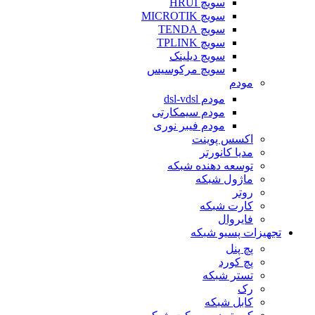
سویچ HRUI
سویچ MICROTIK
سویچ TENDA
سویچ TPLINK
سویچ دیلینک
سویچ مرکوسیس
مودم
مودم dsl-vdsl
مودم سیمکارتی
مودم فیبر نوری
اکسس پوینت
مدیا کانورتر
توسعه دهنده شبکه
ماژول شبکه
روتر
کارت شبکه
فایروال
تجهیزات پسیو شبکه
پچ پنل
پچ کورد
تستر شبکه
رک
کابل شبکه