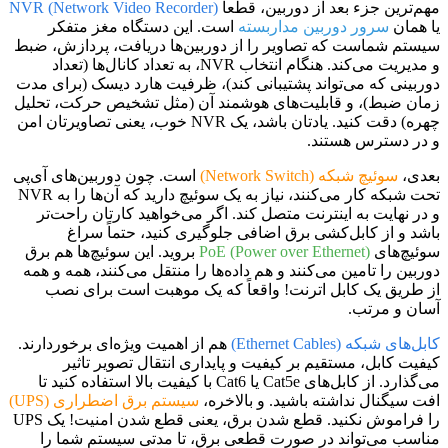
مهم‌ترین جزء بعد از دوربین، قطعاً
NVR (Network Video Recorder)
یا همان
سرور دوربین مداربسته
است. این دستگاه مغز متفکر
سیستم شماست که تصاویر را از دوربین‌ها دریافت، پردازش، ضبط
و مدیریت می‌کند. هنگام انتخاب NVR، به تعداد کانال‌ها (تعداد
دوربینی که می‌تواند پشتیبانی کند)، ظرفیت هارد دیسک (برای مدت
زمان ضبط)، و قابلیت‌های هوشمند آن (مثل تشخیص حرکت، تحلیل
چهره) دقت کنید. یادتان باشد، یک NVR خوب، یعنی تصاویرتان امن
و در دسترس هستند.
بعدی،
سوئیچ شبکه (Network Switch)
است. چون دوربین‌های آی‌پی
تحت شبکه کار می‌کنند، نیاز به یک سوئیچ دارید که آن‌ها را به NVR
و در نهایت به اینترنت متصل کند. اگر می‌خواهید کارتان راحت‌تر
باشد و از کابل‌کشی برق اضافی جلوگیری کنید، حتماً سراغ
سوئیچ‌های
PoE (Power over Ethernet)
بروید. این سوئیچ‌ها هم برق
دوربین را تامین می‌کنند و هم داده‌ها را منتقل می‌کنند، همه و همه
از طریق یک کابل اترنت! واقعاً که یک موهبت است برای نصب
آسان و مرتب.
کابل‌های شبکه (Ethernet Cables)
هم از اهمیت ویژه‌ای برخوردارند.
کیفیت کابل، مستقیم بر کیفیت و پایداری انتقال تصویر تاثیر
می‌گذارد. از کابل‌های Cat5e یا Cat6 با کیفیت بالا استفاده کنید تا
افت سیگنال نداشته باشید. و بالاخره،
سیستم برق اضطراری (UPS)
را فراموش نکنید. قطع شدن برق، یعنی قطع شدن امنیت! یک UPS
مناسب می‌تواند در صورت قطعی برق، تا مدتی سیستم شما را