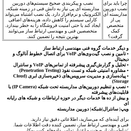
چرا باید برای
نصب و پیکربندی صحیح سیستم‌های دوربین
نصب دوربین
مداربسته آی پی نیاز به دانش فنی در زمینه شبکه،
مداربسته آی
الکترونیک و نرم‌افزار دارد. یک نصب اشتباه می‌تواند
پی از
کارایی سیستم را کاهش داده، هزینه‌های اضافی
متخصص
ایجاد کند یا حتی امنیت فروشگاه را به خطر بیندازد.
کمک
متخصصین فنی و مهندسی ارتباط ساز می‌توانند
گرفت؟
بهترین نتیجه را تضمین کنند.
و دیگر خدمات گروه فنی مهندسی ارتباط ساز
• تامین و نصب گیت‌وی‌های VoIP برای اتصال خطوط آنالوگ و
دیجیتال
• تحلیل و گزارش‌گیری پیشرفته از تماس‌های VoIP و سانترال
• مشاوره امنیتی شبکه و تست نفوذ (Penetration Testing)
• پیاده‌سازی و مدیریت سرویس‌های ذخیره‌سازی ابری (Cloud
Storage)
• نصب و تنظیم دوربین‌های مداربسته تحت شبکه (IP Camera) با
قابلیت‌های پیشرفته
و بیش از ده ها خدمات دیگر در حوزه ارتباطات و شبکه های رایانه
ای
ویپ| سانترال|شبکه| دوربین مداربسته
برای آینده‌ای که می‌سازید، اطلاعاتی دقیق نیاز دارید.
فنی و مهندسی ارتباط ساز، تضمین کننده دقت اطلاعات شما.
✅ اطمینان از صحت و اعتبار تمامی داده‌های کسب‌وکار