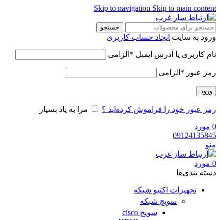
Skip to navigation
Skip to main content
جستجو
ورود به سایت
ایجاد حساب کاربری
نام کاربری یا آدرس ایمیل
*
الزامی
رمز عبور
*
الزامی
ورود
رمز عبور خود را فراموش کرده‌اید ؟
مرا به یاد بسپار
0
مورد
09124135845
منو
0
مورد
دسته‌ بندی‌ها
تجهیزات اکتیو شبکه
سویچ شبکه
سویچ cisco