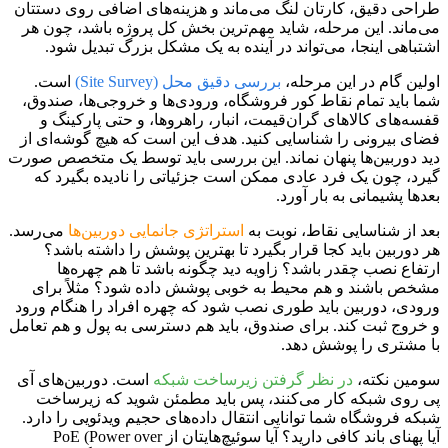
طراحی دقیق، کارتان لنگ می‌ماند و هزینه‌های اضافی روی دستتان
می‌ماند. این مرحله، شاید مهم‌ترین بخش کل پروژه باشد، چون هر
اشتباهی اینجا، می‌تواند در آینده به یک مشکل بزرگ تبدیل شود.
اولین گام در این مرحله،
بررسی دقیق محل (Site Survey)
است.
شما باید تمام نقاط کور فروشگاه، ورودی‌ها و خروجی‌ها، صندوق،
قفسه‌های کالاهای گران‌قیمت، انبار، راهروها، و حتی پارکینگ و
فضای بیرونی را شناسایی کنید. هدف این است که هیچ گوشه‌ای از
دید دوربین‌ها پنهان نماند. این بررسی باید توسط یک متخصص صورت
گیرد، چون یک فرد عادی ممکن است جزئیاتی را نادیده بگیرد که
بعدها پشیمانی به بار آورد.
بعد از شناسایی نقاط، نوبت به
استراتژی جانمایی دوربین‌ها
می‌رسد.
هر دوربین باید کجا قرار بگیرد تا بهترین پوشش را داشته باشد؟
ارتفاع نصب چقدر باشد؟ زاویه دید چگونه باشد تا هم چهره‌ها
مشخص باشند و هم محیط به خوبی پوشش داده شود؟ مثلاً برای
ورودی، دوربین باید طوری نصب شود که چهره افراد را هنگام ورود
و خروج ثبت کند. برای صندوق، باید هم دسترسی به پول و هم تعامل
با مشتری را پوشش دهد.
سومین نکته،
در نظر گرفتن زیرساخت شبکه
است. دوربین‌های آی
پی روی شبکه کار می‌کنند، پس باید مطمئن شوید که زیرساخت
شبکه فروشگاه شما توانایی انتقال داده‌های حجیم ویدئویی را دارد.
آیا پهنای باند کافی دارید؟ آیا سوئیچ‌هایتان از PoE (Power over