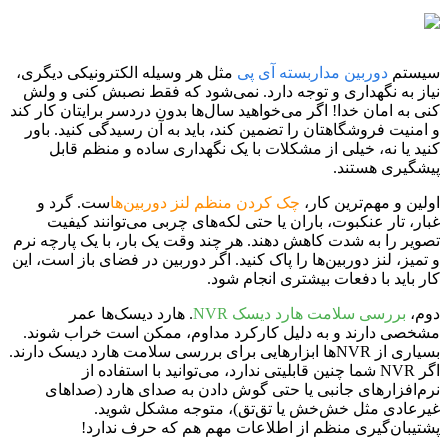
سیستم
دوربین مداربسته آی پی
مثل هر وسیله الکترونیکی دیگری،
نیاز به نگهداری و توجه دارد. نمی‌شود که فقط نصبش کنی و ولش
کنی به امان خدا! اگر می‌خواهید سال‌ها بدون دردسر برایتان کار کند
و امنیت فروشگاهتان را تضمین کند، باید به آن رسیدگی کنید. باور
کنید یا نه، خیلی از مشکلات با یک نگهداری ساده و منظم قابل
پیشگیری هستند.
اولین و مهم‌ترین کار،
چک کردن منظم لنز دوربین‌ها
ست. گرد و
غبار، تار عنکبوت، باران یا حتی لکه‌های چربی می‌توانند کیفیت
تصویر را به شدت کاهش دهند. هر چند وقت یک بار، با یک پارچه نرم
و تمیز، لنز دوربین‌ها را پاک کنید. اگر دوربین در فضای باز است، این
کار باید با دفعات بیشتری انجام شود.
دوم،
بررسی سلامت هارد دیسک NVR
. هارد دیسک‌ها عمر
مشخصی دارند و به دلیل کارکرد مداوم، ممکن است خراب شوند.
بسیاری از NVRها ابزارهایی برای بررسی سلامت هارد دیسک دارند.
اگر NVR شما چنین قابلیتی ندارد، می‌توانید با استفاده از
نرم‌افزارهای جانبی یا حتی گوش دادن به صدای هارد (صداهای
غیرعادی مثل خش‌خش یا تق‌تق)، متوجه مشکل شوید.
پشتیبان‌گیری منظم از اطلاعات مهم هم که حرف ندارد!