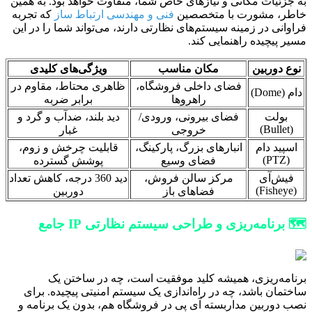
به جزئیات مکانی و نیازهای خاص شما، متفاوت خواهد بود. به همین
خاطر، مشورت با متخصصین
فنی و مهندسی ارتباط ساز
که تجربه
فراوانی در زمینه سیستم‌های نظارتی دارند، می‌تواند شما را در این
مسیر پیچیده راهنمایی کند.
نوع دوربین
مکان مناسب
ویژگی‌های کلیدی
فضای داخلی فروشگاه،
ظاهری محتاط، مقاوم در
دام (Dome)
راهروها
برابر ضربه
بولت
فضای بیرونی، ورودی/
دید بلند، ضدآب و گرد و
(Bullet)
خروجی
غبار
اسپید دام
انبارهای بزرگ، پارکینگ،
قابلیت چرخش و زوم،
(PTZ)
فضای وسیع
پوشش گسترده
فیش‌آی
مرکز سالن فروش،
دید 360 درجه، کاهش تعداد
(Fisheye)
فضاهای باز
دوربین
🗺️ برنامه‌ریزی و طراحی سیستم نظارتی IP جامع
برنامه‌ریزی، همیشه کلید موفقیت است، چه در ساختن یک
ساختمان باشد، چه در راه‌اندازی یک سیستم امنیتی پیچیده. برای
نصب دوربین مداربسته آی پی در فروشگاه هم، بدون یک برنامه و