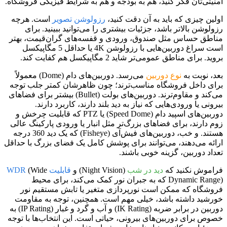
امنیتی‌تان فکر کنید، هم به بودجه و هم به شرایط فیزیکی فروشگاه.
اولین چیزی که باید به آن دقت کنید،
رزولوشن تصویر
است. هرچه
رزولوشن بالاتر باشد، جزئیات بیشتری را می‌توانید ببینید. برای
مناطق حساس مثل صندوق، ورودی و قفسه‌های گران‌قیمت، بهتر
است سراغ دوربین‌هایی با رزولوشن 4K یا حداقل 5 مگاپیکسل
بروید. برای مناطق عمومی‌تر شاید 2 مگاپیکسل هم کفایت کند.
بعد، نوبت به
نوع دوربین
می‌رسد. دوربین‌های دام (Dome) معمولاً
برای داخل فروشگاه مناسب‌ترند؛ چون ظاهرشان کمتر جلب توجه
می‌کند و مقاوم‌ترند. دوربین‌های بولت (Bullet) بیشتر برای فضاهای
بیرونی یا ورودی‌هایی که نیاز به دید بلند دارند، کاربرد دارند.
دوربین‌های اسپید دام (Speed Dome) یا PTZ که قابلیت چرخش و
زوم دارند، برای فضاهای بزرگ‌تر مثل انبار یا ورودی پارکینگ عالی
هستند. و خب، دوربین‌های فیش‌آی (Fisheye) که یک دید 360 درجه
ارائه می‌دهند، می‌توانند برای پوشش کامل یک فضای بزرگ با حداقل
تعداد دوربین، گزینه خوبی باشند.
فراموش نکنید که
دید در شب
(Night Vision) و
قابلیت WDR
(Wide
Dynamic Range) که به جبران نور کمک می‌کند، برای محیط
فروشگاه که ممکن است نورپردازی متغیر یا تابش مستقیم نور
خورشید داشته باشد، خیلی مهم است. همچنین، توجه به مقاومت
دوربین در برابر ضربه (IK Rating) و آب و گرد و غبار (IP Rating) به
خصوص برای دوربین‌های بیرونی، حیاتی است. این انتخاب‌ها با توجه