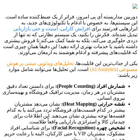
دوربین مداربسته آی پی امروز، فراتر از یک ضبط‌کننده ساده است.
این سیستم‌ها، به خصوص با ادغام با تکنولوژی‌های جدید، به
ابزارهایی قدرتمند برای
افزایش کارایی، امنیت و حتی بازاریابی
تبدیل شده‌اند. فکرش را بکنید، یک سیستم نظارتی که نه تنها از
دزدی جلوگیری می‌کند، بلکه به شما کمک می‌کند تا فروش بیشتری
داشته باشید یا خدمات بهتری ارائه دهید! این دقیقاً همان چیزی است
که قابلیت‌های پیشرفته و ادغام هوشمند به ارمغان می‌آورند.
یکی از جذاب‌ترین این قابلیت‌ها،
تحلیل‌های ویدئویی مبتنی بر هوش
مصنوعی (AI Analytics)
است. این تحلیل‌ها می‌توانند شامل موارد
زیر باشند:
شمارش افراد (People Counting):
برای دانستن تعداد دقیق
مشتریان در هر زمان، مدیریت ترافیک فروشگاه و بهینه‌سازی
نیروی انسانی.
نقشه حرارتی (Heat Mapping):
نشان می‌دهد مشتریان
بیشتر در کدام قسمت‌های فروشگاه تردد می‌کنند یا به کدام
قفسه‌ها توجه بیشتری نشان می‌دهند. این اطلاعات برای
چیدمان کالا و استراتژی بازاریابی واقعاً طلاست.
تشخیص چهره (Facial Recognition):
برای شناسایی افراد
مشکوک، مشتریان VIP یا حتی کارکنان، البته با رعایت حریم
خصوصی و قوانین مربوطه.