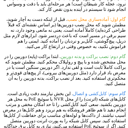
نرود، عجله کار شیطان است! هر مرحله‌ای باید با دقت و وسواس
انجام شود تا سیستم در آینده بدون نقص کار کند.
گام اول: آماده‌سازی محل نصب
. قبل از اینکه دست به آچار شوید،
مطمئن شوید که محل نصب دوربین‌ها (بر اساس نقشه‌ای که قبلاً
طراحی کرده‌اید) کاملاً آماده است. یعنی نه مانعی وجود دارد، نه
سیم برقی در مسیر است که باعث دردسر شود. ابزارهای لازم مثل
دریل، پیچ‌گوشتی، کابل‌بر و نردبان را آماده کنید. ایمنی را هم
فراموش نکنید، به خصوص وقتی در ارتفاع کار می‌کنید.
گام دوم: نصب براکت و بدنه دوربین
. ابتدا براکت (پایه) دوربین را در
محل مشخص شده و با پیچ و رولپلاک محکم کنید. مطمئن شوید که
براکت کاملاً ثابت است و لقی ندارد. اگر دوربین سنگین است یا در
معرض باد قرار دارد (مثل دوربین‌های بیرونی)، از پیچ‌های قوی‌تر و
محکم‌تری استفاده کنید. بعد از نصب براکت، بدنه دوربین را به آن
متصل کنید.
گام سوم: کابل‌کشی و اتصال
. این بخش نیازمند دقت زیادی است.
کابل‌های شبکه (اترنت) را از محل NVR یا سوئیچ PoE به محل هر
دوربین بکشید. سعی کنید کابل‌کشی را تا حد امکان مخفی و مرتب
انجام دهید تا هم ظاهر فروشگاه به هم نریزد و هم کابل‌ها در معرض
آسیب نباشند. از داکت‌ها و لوله‌های مناسب برای حفاظت از کابل‌ها
استفاده کنید. سپس کابل شبکه را به پورت اترنت دوربین متصل
کنید. اگر از سوئیچ PoE استفاده می‌کنید، نیازی به کابل برق جداگانه