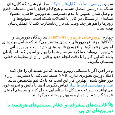
سوم،
بررسی اتصالات کابل‌ها و شبکه
. مطمئن شوید که کابل‌های
شبکه به درستی متصل هستند و هیچ‌کدام قطع یا شل نشده‌اند. قطع
و وصل شدن تصویر، یا عدم دسترسی به دوربین خاصی، معمولاً
نشانه‌ای از مشکل در کابل یا اتصالات شبکه است. سوئیچ‌ها و
روترها را هم هر چند وقت یک بار ری‌استارت کنید تا عملکردشان
بهینه بماند.
چهارم،
بروزرسانی فریم‌ور (Firmware)
. سازندگان دوربین‌ها و
NVRها مرتباً فریم‌ورهای جدیدی منتشر می‌کنند که شامل بهبودهای
امنیتی، رفع باگ‌ها و افزودن قابلیت‌های جدید است. بروزرسانی
فریم‌ور می‌تواند عملکرد سیستم شما را بهتر و امن‌تر کند. اما یادتان
باشد که این کار را با دقت انجام دهید و قبل از آن از تنظیمات فعلی
پشتیبان بگیرید.
و در آخر، اگر با مشکلی روبرو شدید که نتوانستید آن را حل کنید
(مثلاً دوربین تصویری ندارد، NVR ضبط نمی‌کند، یا دسترسی از راه
دور قطع شده)، بهترین کار این است که با یک تیم متخصص مانند
فنی و مهندسی ارتباط ساز
تماس بگیرید. آن‌ها با دانش و تجربه خود،
می‌توانند به سرعت مشکل را شناسایی و حل کنند و سیستم امنیتی
فروشگاه شما را دوباره به بهترین حالت برگردانند.
🚀 قابلیت‌های پیشرفته و ادغام سیستم‌های هوشمند با
دوربین‌های آی پی