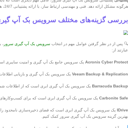
پشتیبانی
پشتیبانی سرویس بک آپ گیری سرور، عامل مهم دیگری است که باید در
هرگونه مشکل ارائه دهد. فنی و مهندسی ارتباط ساز، با ارائه پشتیبانی 24/7، همواره در کنار شما خواهد بود.
بررسی گزینه‌های مختلف سرویس بک آپ گیر
🔍 پس از در نظر گرفتن عوامل مهم در انتخاب
سرویس بک آپ گیری سرور
، ب
عبارتند از:
Acronis Cyber Protect
یک سرویس جامع بک آپ گیری و امنیت سایبری است ک
Veeam Backup & Replication
یک سرویس بک آپ گیری و بازیابی اطلاعات
Barracuda Backup
یک سرویس بک آپ گیری ابری است که از اطلاعات شما 
Carbonite Safe
یک سرویس بک آپ گیری ابری است که برای کسب‌وکارها
IDrive
یک سرویس بک آپ گیری ابری است که فضای ذخیره‌سازی نامحدود را با ق
بهترین گزینه سرویس بک آپ گیری سرور کمک کنیم.