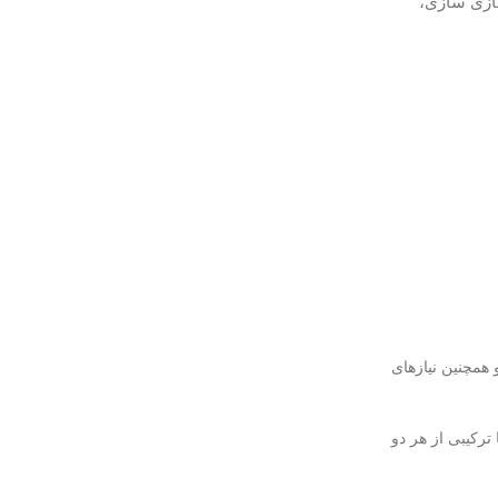
سی ارتباط ساز با ارائه سرورهای HP/IBM و نرم‌افزار مجازی سازی،
و همچنین نیازهای
ترکیبی از هر دو