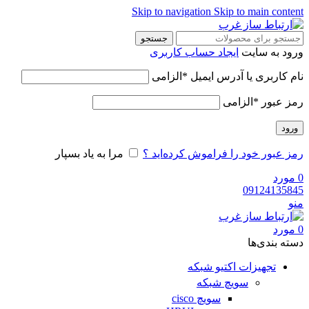
Skip to navigation
Skip to main content
جستجو
ورود به سایت
ایجاد حساب کاربری
نام کاربری یا آدرس ایمیل
*
الزامی
رمز عبور
*
الزامی
ورود
رمز عبور خود را فراموش کرده‌اید ؟
مرا به یاد بسپار
0
مورد
09124135845
منو
0
مورد
دسته‌ بندی‌ها
تجهیزات اکتیو شبکه
سویچ شبکه
سویچ cisco