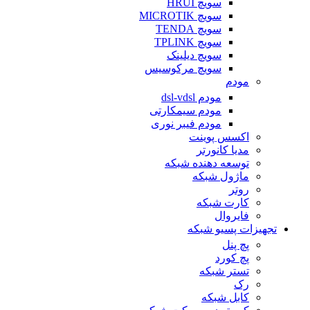
سویچ HRUI
سویچ MICROTIK
سویچ TENDA
سویچ TPLINK
سویچ دیلینک
سویچ مرکوسیس
مودم
مودم dsl-vdsl
مودم سیمکارتی
مودم فیبر نوری
اکسس پوینت
مدیا کانورتر
توسعه دهنده شبکه
ماژول شبکه
روتر
کارت شبکه
فایروال
تجهیزات پسیو شبکه
پچ پنل
پچ کورد
تستر شبکه
رک
کابل شبکه