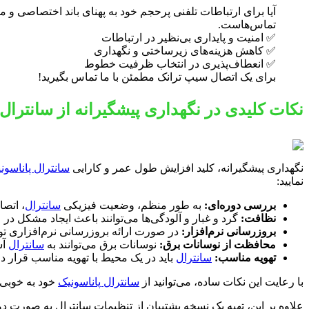
آیا برای ارتباطات تلفنی پرحجم خود به پهنای باند اختصاصی و
تماس‌هاست.
✅ امنیت و پایداری بی‌نظیر در ارتباطات
✅ کاهش هزینه‌های زیرساختی و نگهداری
✅ انعطاف‌پذیری در انتخاب ظرفیت خطوط
برای یک اتصال سیپ ترانک مطمئن با ما تماس بگیرید!
نکات کلیدی در نگهداری پیشگیرانه از سانترال پ
نگهداری پیشگیرانه، کلید افزایش طول عمر و کارایی
سانترال پاناسون
نمایید:
بررسی دوره‌ای:
به طور منظم، وضعیت فیزیکی
سانترال
، اتصا
نظافت:
گرد و غبار و آلودگی‌ها می‌توانند باعث ایجاد مشکل در
بروزرسانی نرم‌افزار:
در صورت ارائه بروزرسانی نرم‌افزاری تو
محافظت از نوسانات برق:
نوسانات برق می‌توانند به
سانترال
آس
تهویه مناسب:
سانترال
باید در یک محیط با تهویه مناسب قرار 
با رعایت این نکات ساده، می‌توانید از
سانترال پاناسونیک
خود به خوبی 
علاوه بر این، تهیه یک نسخه پشتیبان از تنظیمات سانترال به صورت د