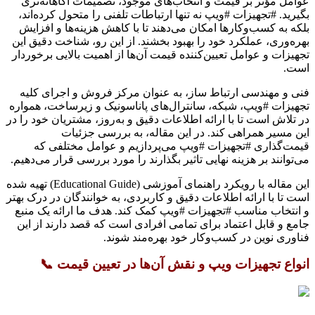
عوامل مؤثر بر قیمت و انتخاب‌های موجود، تصمیمات آگاهانه‌تری
بگیرید. #تجهیزات #ویپ نه تنها ارتباطات تلفنی را متحول کرده‌اند،
بلکه به کسب‌وکارها امکان می‌دهند تا با کاهش هزینه‌ها و افزایش
بهره‌وری، عملکرد خود را بهبود بخشند. از این رو، شناخت دقیق این
تجهیزات و عوامل تعیین‌کننده قیمت آن‌ها از اهمیت بالایی برخوردار
است.
فنی و مهندسی ارتباط ساز، به عنوان مرکز فروش و اجرای کلیه
تجهیزات #ویپ، شبکه، سانترال‌های پاناسونیک و زیرساخت، همواره
در تلاش است تا با ارائه اطلاعات دقیق و به‌روز، مشتریان خود را در
این مسیر همراهی کند. در این مقاله، به بررسی جزئیات
قیمت‌گذاری #تجهیزات #ویپ می‌پردازیم و عوامل مختلفی که
می‌توانند بر هزینه نهایی تاثیر بگذارند را مورد بررسی قرار می‌دهیم.
این مقاله با رویکرد راهنمای آموزشی (Educational Guide) تهیه شده
است تا با ارائه اطلاعات دقیق و کاربردی، به خوانندگان در درک بهتر
و انتخاب مناسب #تجهیزات #ویپ کمک کند. هدف ما ارائه یک منبع
جامع و قابل اعتماد برای تمامی افرادی است که قصد دارند از این
فناوری نوین در کسب‌وکار خود بهره‌مند شوند.
انواع تجهیزات ویپ و نقش آن‌ها در تعیین قیمت 📞