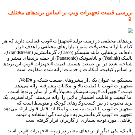
بررسی قیمت تجهیزات ویپ بر اساس برندهای مختلف
📱
برندهای مختلفی در زمینه تولید #تجهیزات #ویپ فعالیت دارند که هر
کدام با ارائه محصولات متنوع، بازارهای مختلفی را هدف قرار
داده‌اند. برندهایی مانند سیسکو (Cisco)، گرنداستریم (Grandstream)،
یالینک (Yealink) و پاناسونیک (Panasonic) از جمله برندهای معتبر و
شناخته شده در این صنعت هستند. قیمت #تجهیزات #ویپ این برندها
بر اساس کیفیت، امکانات و خدمات ارائه شده متفاوت است.
سیسکو، به عنوان یکی از پیشروهای صنعت شبکه و #VoIP،
#تجهیزات #ویپ با کیفیت بالا و امکانات پیشرفته ارائه می‌دهد.
قیمت #تجهیزات #ویپ سیسکو معمولاً بالاتر از سایر برندها است،
اما کیفیت و قابلیت اطمینان بالایی را ارائه می‌دهند. گرنداستریم، یک
برند محبوب در بین کسب‌وکارهای کوچک و متوسط است که
#تجهیزات #ویپ با قیمت مناسب و امکانات قابل قبول ارائه می‌دهد.
#تجهیزات #ویپ گرنداستریم به دلیل سادگی استفاده و قیمت
رقابتی، مورد توجه بسیاری از کاربران قرار گرفته است.
یالینک، یکی دیگر از برندهای معتبر در زمینه #تجهیزات #ویپ است