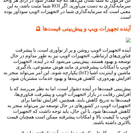
این فرمول به شما نشان می‌دهد که چه مقدار سود در ازای هر واحد
سرمایه‌گذاری به دست می‌آورید. اگر ROI شما مثبت باشد، به این
معنی است که سرمایه‌گذاری شما در #تجهیزات #ویپ سودآور بوده
است.
آینده تجهیزات ویپ و پیش‌بینی قیمت‌ها 🔮
آینده #تجهیزات #ویپ روشن و پر از نوآوری است. با پیشرفت
فناوری‌های ارتباطی، #تجهیزات #ویپ نیز به طور مداوم در حال
توسعه و بهبود هستند. پیش‌بینی می‌شود که در آینده، #تجهیزات
#ویپ با امکانات پیشرفته‌تری مانند هوش مصنوعی، یادگیری
ماشین و اینترنت اشیا (IoT) یکپارچه شوند. این امر می‌تواند منجر به
افزایش بهره‌وری، کاهش هزینه‌ها و بهبود خدمات مشتریان شود.
پیش‌بینی قیمت‌ها در آینده دشوار است، اما به نظر می‌رسد که با
افزایش رقابت در بازار #تجهیزات #ویپ و پیشرفت فناوری‌ها،
قیمت‌ها به تدریج کاهش یابند. همچنین، افزایش تقاضا برای
#تجهیزات #ویپ در کشورهای در حال توسعه نیز می‌تواند منجر به
کاهش قیمت‌ها شود. با این حال، باید توجه داشت که #تجهیزات
#ویپ با کیفیت بالا و امکانات پیشرفته ممکن است همچنان قیمت
بالاتری داشته باشند.
برای کسب‌وکارهایی که قصد دارند در آینده از #تجهیزات #ویپ