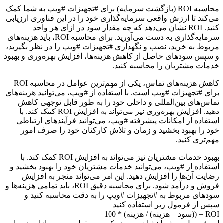
محاسبه ROI (بازگشت سرمایه) برای #تجهیزات #ویپ به شما کمک
می‌کند تا ارزش واقعی سرمایه‌گذاری خود را در این فناوری ارزیابی
کنید. ROI نشان می‌دهد که چه مقدار سود در ازای هر واحد
سرمایه‌گذاری به دست می‌آورید. برای محاسبه ROI، باید هزینه‌های
مربوط به خرید، نصب و نگهداری #تجهیزات #ویپ را در نظر بگیرید،
و سپس سودهای حاصل از کاهش هزینه‌ها، افزایش بهره‌وری و بهبود
خدمات مشتریان را محاسبه کنید.
کاهش هزینه‌های تماس، یکی از مهم‌ترین عوامل در محاسبه ROI
برای #تجهیزات #ویپ است. با استفاده از #ویپ، می‌توانید هزینه‌های
تماس‌های بین‌المللی و داخلی خود را به طور قابل توجهی کاهش
دهید. افزایش بهره‌وری نیز می‌تواند به افزایش ROI کمک کند. با
استفاده از امکانات پیشرفته #ویپ، می‌توانید فرآیندهای ارتباطی
خود را بهبود بخشید و زمان و تلاش کارکنان خود را صرف امور
مهم‌تری کنید.
بهبود خدمات مشتریان نیز می‌تواند به افزایش ROI کمک کند. با
استفاده از #ویپ، می‌توانید خدمات مشتریان خود را بهبود بخشید و
رضایت آن‌ها را افزایش دهید. این امر می‌تواند منجر به افزایش
فروش و درآمد شود. برای محاسبه دقیق ROI، باید تمامی هزینه‌ها و
سودهای مربوط به #تجهیزات #ویپ را به دقت محاسبه کنید و
سپس از فرمول زیر استفاده کنید
ROI = ((سود – هزینه) / هزینه) * 100