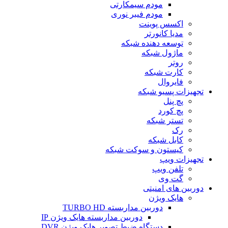
مودم سیمکارتی
مودم فیبر نوری
اکسس پوینت
مدیا کانورتر
توسعه دهنده شبکه
ماژول شبکه
روتر
کارت شبکه
فایروال
تجهیزات پسیو شبکه
پچ پنل
پچ کورد
تستر شبکه
رک
کابل شبکه
کیستون و سوکت شبکه
تجهیزات ویپ
تلفن ویپ
گت وی
دوربین های امنیتی
هایک ویژن
دوربین مداربسته TURBO HD
دوربین مداربسته هایک ویژن IP
دستگاه ضبط تصویر هایک ویژن DVR