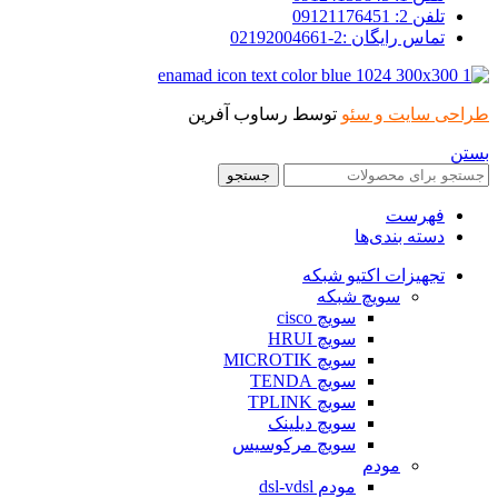
تلفن 2: 09121176451
تماس رایگان :2-02192004661
طراحی سایت و سئو
توسط رساوب آفرین
بستن
جستجو
فهرست
دسته بندی‌ها
تجهیزات اکتیو شبکه
سویچ شبکه
سویچ cisco
سویچ HRUI
سویچ MICROTIK
سویچ TENDA
سویچ TPLINK
سویچ دیلینک
سویچ مرکوسیس
مودم
مودم dsl-vdsl