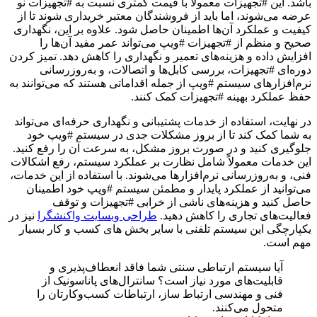
باشد. این #تجهیزات معمولاً با قیمت کمتری نسبت به #تجهیزات نو
عرضه می‌شوند، اما باید از فروشندگان معتبر خریداری شوند تا از
کیفیت و عملکرد آن‌ها اطمینان حاصل شود. علاوه بر این، نگهداری
صحیح و منظم از #تجهیزات #ویپ می‌تواند عمر مفید آن‌ها را
افزایش داده و هزینه‌های تعمیر و نگهداری را کاهش دهد. تمیز کردن
دوره‌ای #تجهیزات، بررسی کابل‌ها و اتصالات، و به‌روزرسانی
نرم‌افزارهای سیستم #ویپ از جمله اقداماتی هستند که می‌توانند به
حفظ عملکرد بهینه #تجهیزات کمک کنند.
در نهایت، استفاده از خدمات پشتیبانی و نگهداری حرفه‌ای می‌تواند
به شما کمک کند تا از بروز مشکلات جدی در سیستم #ویپ خود
جلوگیری کنید و در صورت بروز مشکل، به سرعت آن را رفع کنید.
این خدمات معمولاً شامل نظارت بر عملکرد سیستم، رفع اشکالات
فنی، و به‌روزرسانی نرم‌افزارها می‌شوند. با استفاده از این خدمات،
می‌توانید از عملکرد پایدار و مطمئن سیستم #ویپ خود اطمینان
حاصل کنید و هزینه‌های ناشی از خرابی #تجهیزات و توقف
فعالیت‌های تجاری را کاهش دهید.
طراحی وبسایت واکنشگرا
نیز در
یکپارچگی این سیستم تلفنی با سایر بخش های کسب و کار بسیار
مهم است.
آیا سیستم ارتباطی سنتی شما فاقد انعطاف‌پذیری و
قابلیت‌های مورد نیاز است؟ سانترال‌های پاناسونیک از
فنی و مهندسی ارتباط ساز، ارتباطات کسب‌وکارتان را
متحول می‌کنند.