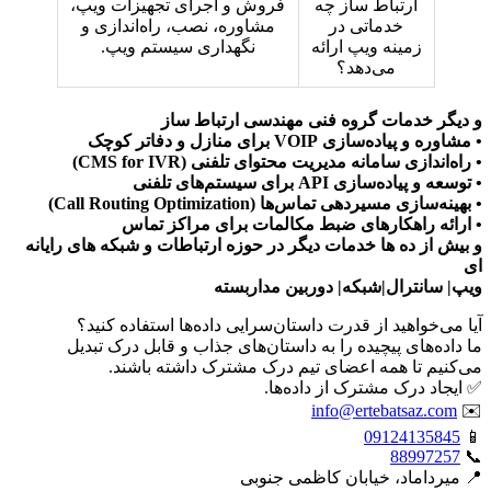
ارتباط ساز چه
فروش و اجرای تجهیزات ویپ،
خدماتی در
مشاوره، نصب، راه‌اندازی و
زمینه ویپ ارائه
نگهداری سیستم ویپ.
می‌دهد؟
و دیگر خدمات گروه فنی مهندسی ارتباط ساز
• مشاوره و پیاده‌سازی VOIP برای منازل و دفاتر کوچک
• راه‌اندازی سامانه مدیریت محتوای تلفنی (CMS for IVR)
• توسعه و پیاده‌سازی API برای سیستم‌های تلفنی
• بهینه‌سازی مسیردهی تماس‌ها (Call Routing Optimization)
• ارائه راهکارهای ضبط مکالمات برای مراکز تماس
و بیش از ده ها خدمات دیگر در حوزه ارتباطات و شبکه های رایانه
ای
ویپ| سانترال|شبکه| دوربین مداربسته
آیا می‌خواهید از قدرت داستان‌سرایی داده‌ها استفاده کنید؟
ما داده‌های پیچیده را به داستان‌های جذاب و قابل درک تبدیل
می‌کنیم تا همه اعضای تیم درک مشترک داشته باشند.
✅ ایجاد درک مشترک از داده‌ها.
info@ertebatsaz.com
✉️
09124135845
📱
88997257
📞
📍 میرداماد، خیابان کاظمی جنوبی