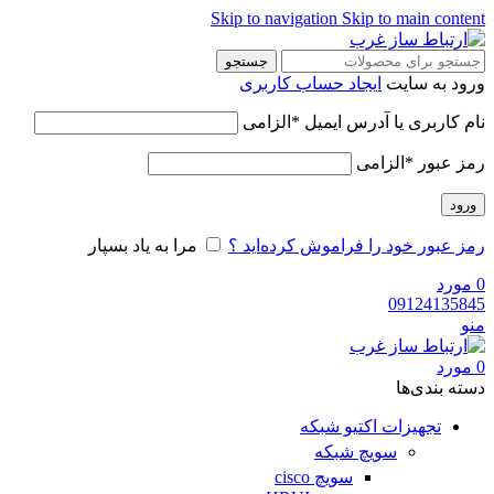
Skip to navigation
Skip to main content
جستجو
ورود به سایت
ایجاد حساب کاربری
نام کاربری یا آدرس ایمیل
*
الزامی
رمز عبور
*
الزامی
ورود
رمز عبور خود را فراموش کرده‌اید ؟
مرا به یاد بسپار
0
مورد
09124135845
منو
0
مورد
دسته‌ بندی‌ها
تجهیزات اکتیو شبکه
سویچ شبکه
سویچ cisco