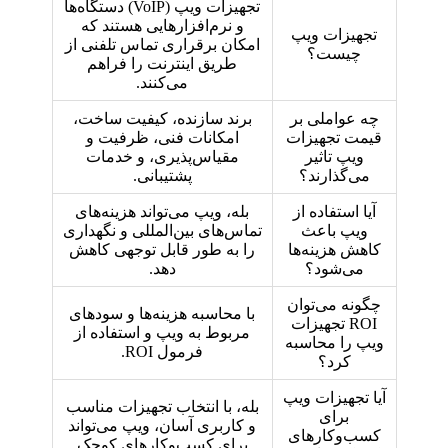
تجهیزات ویپ (VoIP) دستگاه‌ها
و نرم‌افزارهایی هستند که
تجهیزات ویپ
امکان برقراری تماس تلفنی از
چیست؟
طریق اینترنت را فراهم
می‌کنند.
چه عواملی بر
برند سازنده، کیفیت ساخت،
قیمت تجهیزات
امکانات فنی، ظرفیت و
ویپ تاثیر
مقیاس‌پذیری، و خدمات
می‌گذارند؟
پشتیبانی.
آیا استفاده از
بله، ویپ می‌تواند هزینه‌های
ویپ باعث
تماس‌های بین‌المللی و نگهداری
کاهش هزینه‌ها
را به طور قابل توجهی کاهش
می‌شود؟
دهد.
چگونه می‌توان
با محاسبه هزینه‌ها و سودهای
ROI تجهیزات
مربوط به ویپ و استفاده از
ویپ را محاسبه
فرمول ROI.
کرد؟
آیا تجهیزات ویپ
بله، با انتخاب تجهیزات مناسب
برای
و کاربری آسان، ویپ می‌تواند
کسب‌وکارهای
برای کسب‌وکارهای کوچک