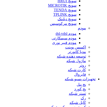
سویچ HRUI
سویچ MICROTIK
سویچ TENDA
سویچ TPLINK
سویچ دیلینک
سویچ مرکوسیس
مودم
مودم dsl-vdsl
مودم سیمکارتی
مودم فیبر نوری
اکسس پوینت
مدیا کانورتر
توسعه دهنده شبکه
ماژول شبکه
روتر
کارت شبکه
فایروال
تجهیزات پسیو شبکه
پچ پنل
پچ کورد
تستر شبکه
رک
کابل شبکه