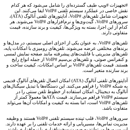
#تجهیزات #ویپ طیف گسترده‌ای را شامل می‌شود که هر کدام
نقش خاصی در عملکرد سیستم تلفنی #VoIP ایفا می‌کنند. این
تجهیزات شامل تلفن‌های #VoIP، آداپتورهای تلفنی آنالوگ (ATA)،
سرورهای #VoIP، گیت‌وی‌ها و نرم‌افزارهای #VoIP می‌شوند. هر
کدام از این اجزا، بسته به ویژگی‌ها، کیفیت و برند سازنده، قیمت
متفاوتی دارند.
تلفن‌های #VoIP، به عنوان یکی از اجزای اصلی سیستم، در مدل‌ها و
برندهای مختلفی عرضه می‌شوند. تلفن‌های رومیزی با امکانات پایه،
تلفن‌های مدیریتی با قابلیت‌های پیشرفته مانند صفحه نمایش لمسی
و کنفرانس صوتی، و تلفن‌های بی‌سیم #VoIP از جمله انواع رایج
هستند. قیمت تلفن‌های #VoIP بر اساس امکانات، کیفیت ساخت و
برند سازنده متغیر است.
آداپتورهای تلفنی آنالوگ (ATA) امکان اتصال تلفن‌های آنالوگ قدیمی
به شبکه #VoIP را فراهم می‌کنند. این دستگاه‌ها با تبدیل سیگنال‌های
آنالوگ به دیجیتال، امکان استفاده از خطوط تلفن سنتی را در
سیستم #VoIP فراهم می‌سازند. قیمت ATAها معمولاً کمتر از
تلفن‌های #VoIP است، اما بسته به کیفیت و امکانات آن‌ها می‌تواند
متفاوت باشد.
سرورهای #VoIP، قلب تپنده سیستم تلفنی #VoIP هستند و وظیفه
مدیریت تماس‌ها، مسیریابی و ارائه خدمات تلفنی را بر عهده دارند.
این سرورها می‌توانند به صورت سخت‌افزاری یا نرم‌افزاری باشند.