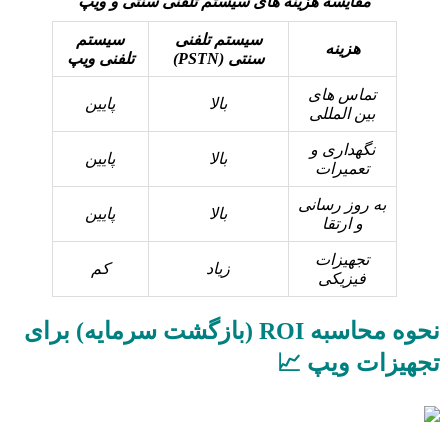
مقایسه هزینه های سیستم تلفنی سنتی و ویپ
سیستم تلفنی
سیستم
هزینه
سنتی (PSTN)
تلفنی ویپ
تماس های
بالا
پایین
بین المللی
نگهداری و
بالا
پایین
تعمیرات
به روز رسانی
بالا
پایین
و ارتقا
تجهیزات
زیاد
کم
فیزیکی
نحوه محاسبه ROI (بازگشت سرمایه) برای
تجهیزات ویپ 📈