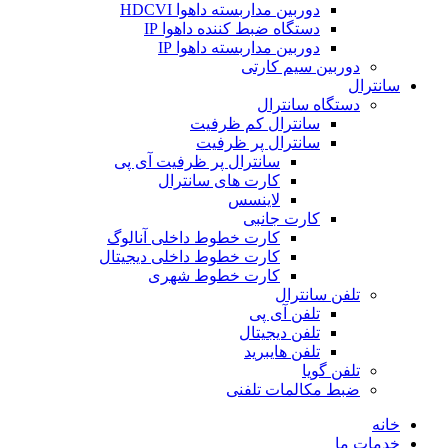
دوربین مداربسته داهوا HDCVI
دستگاه ضبط کننده داهوا IP
دوربین مداربسته داهوا IP
دوربین سیم کارتی
سانترال
دستگاه سانترال
سانترال کم ظرفیت
سانترال پر ظرفیت
سانترال پر ظرفیت آی پی
کارت های سانترال
لاینسس
کارت جانبی
کارت خطوط داخلی آنالوگ
کارت خطوط داخلی دیجیتال
کارت خطوط شهری
تلفن سانترال
تلفن آی پی
تلفن دیجیتال
تلفن هایبرید
تلفن گویا
ضبط مکالمات تلفنی
خانه
خدمات ما