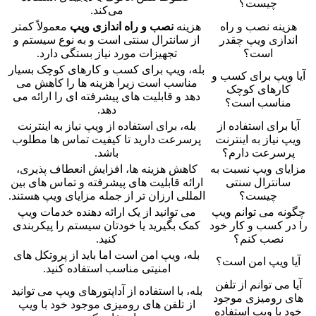
چیست؟
می‌کند.
هزینه نصب و راه
هزینه
نصب و راه اندازی ویپ
معمولاً کمتر
اندازی ویپ چقدر
از سانترال سنتی است و به نوع سیستم و
است؟
تجهیزات مورد نیاز بستگی دارد.
بله، ویپ برای کسب و کارهای کوچک بسیار
آیا ویپ برای کسب و
مناسب است زیرا هزینه ها را کاهش می
کارهای کوچک
دهد و قابلیت های پیشرفته ای را ارائه می
مناسب است؟
دهد.
آیا برای استفاده از
بله، برای استفاده از ویپ نیاز به اینترنت
ویپ نیاز به اینترنت
پرسرعت دارید تا کیفیت تماس ها مطلوب
پرسرعت دارم؟
باشد.
مزایای ویپ نسبت به
کاهش هزینه ها، افزایش انعطاف پذیری،
سانترال سنتی
ارائه قابلیت های پیشرفته و تماس های بین
چیست؟
المللی ارزان تر از جمله مزایای ویپ هستند.
چگونه می توانم ویپ
می توانید از یک ارائه دهنده خدمات ویپ
را در کسب و کار خود
کمک بگیرید یا خودتان سیستم را پیکربندی
نصب کنم؟
کنید.
بله، ویپ امن است اما باید از پروتکل های
آیا ویپ امن است؟
امنیتی مناسب استفاده کنید.
آیا می توانم از تلفن
بله، با استفاده از آداپتورهای ویپ می توانید
های رومیزی موجود
از تلفن های رومیزی موجود خود با ویپ
خود با ویپ استفاده