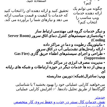
استفاده کنید.
کنم؟
چگونه می توانم یک
تحقیق کنید و ارائه دهنده ای را انتخاب کنید
ارائه دهنده خدمات
که خدمات با کیفیت و قیمت مناسب ارائه
ویپ مناسب را
می دهد و نیازهای شما را برآورده می کند.
انتخاب کنم؟
و دیگر خدمات گروه فنی مهندسی ارتباط ساز
• پیاده‌سازی سیستم‌های کنترل دمای اتاق سرور (Server Room
Cooling)
• مانیتورینگ رطوبت و دما در مراکز داده
• ارائه راه‌حل‌های نشت‌یابی آب در اتاق سرور
• طراحی و اجرای سیستم‌های اطفاء حریق گازی (Gas Fire
Suppression)
• مدیریت مصرف انرژی در مراکز داده
و بیش از ده ها خدمات دیگر در حوزه ارتباطات و شبکه های رایانه
ای
ویپ| سانترال|شبکه| دوربین مداربسته
می‌خواهید کارایی عملیاتی خود را بهبود بخشید؟ با شناسایی
گلوگاه‌ها از طریق تحلیل داده‌ها. ✅ افزایش کارایی عملیاتی
جدیدتر
نقش خدمات کال سنتر در جذب و حفظ نیروی کار متخصص
بازگشت بە لیست