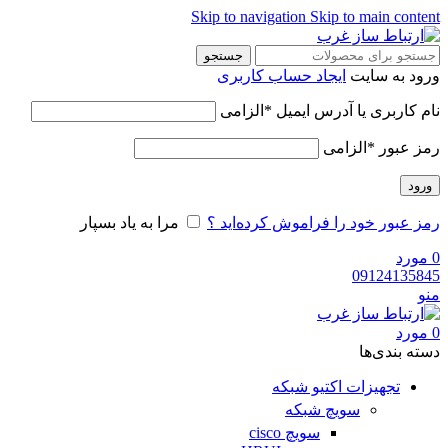
Skip to navigation
Skip to main content
جستجو
ورود به سایت
ایجاد حساب کاربری
نام کاربری یا آدرس ایمیل
*
الزامی
رمز عبور
*
الزامی
ورود
رمز عبور خود را فراموش کرده‌اید ؟
مرا به یاد بسپار
0
مورد
09124135845
منو
0
مورد
دسته‌ بندی‌ها
تجهیزات اکتیو شبکه
سویچ شبکه
سویچ cisco