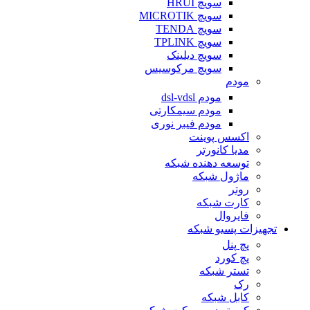
سویچ HRUI
سویچ MICROTIK
سویچ TENDA
سویچ TPLINK
سویچ دیلینک
سویچ مرکوسیس
مودم
مودم dsl-vdsl
مودم سیمکارتی
مودم فیبر نوری
اکسس پوینت
مدیا کانورتر
توسعه دهنده شبکه
ماژول شبکه
روتر
کارت شبکه
فایروال
تجهیزات پسیو شبکه
پچ پنل
پچ کورد
تستر شبکه
رک
کابل شبکه