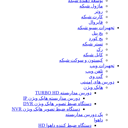
توسعه دهنده شبکه
ماژول شبکه
روتر
کارت شبکه
فایروال
تجهیزات پسیو شبکه
پچ پنل
پچ کورد
تستر شبکه
رک
کابل شبکه
کیستون و سوکت شبکه
تجهیزات ویپ
تلفن ویپ
گت وی
دوربین های امنیتی
هایک ویژن
دوربین مداربسته TURBO HD
دوربین مداربسته هایک ویژن IP
دستگاه ضبط تصویر هایک ویژن DVR
دستگاه ضبط تصویر هایک ویژن NVR
پک دوربین مداربسته
داهوا
دستگاه ضبط کننده داهوا HD