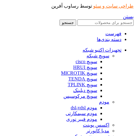
طراحی سایت و سئو
توسط رساوب آفرین
بستن
جستجو
فهرست
دسته بندی‌ها
تجهیزات اکتیو شبکه
سویچ شبکه
سویچ cisco
سویچ HRUI
سویچ MICROTIK
سویچ TENDA
سویچ TPLINK
سویچ دیلینک
سویچ مرکوسیس
مودم
مودم dsl-vdsl
مودم سیمکارتی
مودم فیبر نوری
اکسس پوینت
مدیا کانورتر