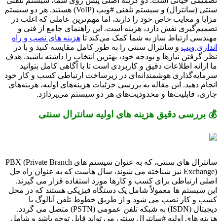
تصمیمی حیاتی است. دو گزینه اصلی پیش روی شما، سیستم تلفنی
سنتی (سانترال) و سیستم تلفنی #ویپ (VoIP) هستند. هر دو سیستم
مزایا و معایب خاص خود را دارند، اما مهم‌ترین عاملی که اغلب در
تصمیم‌گیری نقش دارد، هزینه است. این راهنمای جامع از فنی و
مهندسی ارتباط ساز به شما کمک می‌کند تا
هزینه های نصب و راه
اندازی ویپ
و سانترال سنتی را به طور کامل مقایسه کنید و با در
نظر گرفتن نیازها و بودجه خود، بهترین انتخاب را داشته باشید. هدف
ما ارائه اطلاعات دقیق و کاربردی است تا با آگاهی کامل بتوانید
سرمایه‌گذاری هوشمندانه‌ای در زیرساخت ارتباطی کسب و کار خود
انجام دهید. این مقاله به بررسی جزئیات هزینه‌های اولیه، هزینه‌های
جاری، قابلیت‌ها و محدودیت‌های هر دو سیستم می‌پردازد.
💰 بررسی دقیق هزینه های اولیه سانترال سنتی
سانترال های سنتی، که به عنوان سیستم های PBX (Private Branch
Exchange) نیز شناخته می شوند، سال هاست که به عنوان راه حل
اصلی ارتباطی برای کسب و کارها مورد استفاده قرار می گیرند.
این سیستم ها معمولاً شامل یک دستگاه فیزیکی هستند که در محل
کسب و کار نصب می شود و از طریق خطوط تلفن آنالوگ یا
دیجیتال (ISDN) به شبکه تلفن عمومی (PSTN) متصل می گردد.
هزینه های اولیه #سانترال سنتی می تواند قابل توجه باشد و شامل