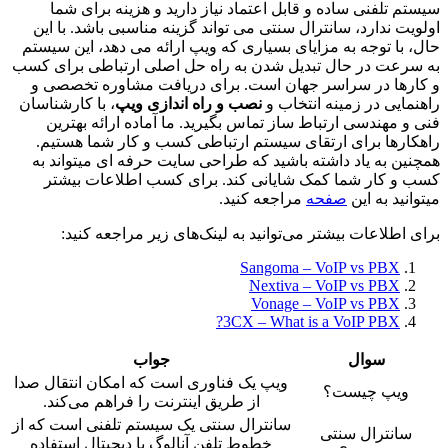
سیستم تلفنی ساده و قابل اعتماد نیاز دارید و هزینه برای شما
اولویت ندارد، سانترال سنتی می تواند گزینه مناسبی باشد. با این
حال، با توجه به مزایای بسیاری که ویپ ارائه می دهد، این سیستم
به سرعت در حال تبدیل شدن به راه حل اصلی ارتباطی برای کسب
و کارها در سراسر جهان است. برای دریافت مشاوره تخصصی و
راهنمایی در زمینه انتخاب و
نصب و راه اندازی ویپ
، با کارشناسان
فنی و مهندسی ارتباط ساز تماس بگیرید. ما آماده ارائه بهترین
راهکارها برای ارتقای سیستم ارتباطی کسب و کار شما هستیم.
همچنین به یاد داشته باشید که طراحی سایت حرفه ای میتواند به
کسب و کار شما کمک شایانی کند. برای کسب اطلاعات بیشتر
میتوانید به این
صفحه
مراجعه کنید.
برای اطلاعات بیشتر می‌توانید به لینک‌های زیر مراجعه کنید:
Sangoma – VoIP vs PBX
Nextiva – VoIP vs PBX
Vonage – VoIP vs PBX
3CX – What is a VoIP PBX?
سوال
جواب
ویپ یک فناوری است که امکان انتقال صدا
ویپ چیست؟
از طریق اینترنت را فراهم می‌کند.
سانترال سنتی یک سیستم تلفنی است که از
سانترال سنتی
خطوط تلفن آنالوگ یا دیجیتال استفاده