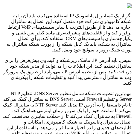
اگر از یک #سانترال پاناسونیک IP استفاده می‌کنید، باید آن را به
شبکه کامپیوتری شرکت خود متصل کنید. این اتصال به سانترال
اجازه می‌دهد تا از طریق اینترنت با سایر سیستم‌های VoIP ارتباط
برقرار کند و از قابلیت‌های پیشرفته‌تری مانند کنفرانس تلفنی و
یکپارچه‌سازی با سیستم‌های CRM استفاده کند. برای اتصال
سانترال به شبکه، باید یک کابل شبکه را از پورت شبکه سانترال به
پورت شبکه روتر یا سوئیچ خود وصل کنید.
سپس، باید آدرس IP، ماسک زیرشبکه و گیت‌وی پیش‌فرض را برای
سانترال تنظیم کنید. این اطلاعات را می‌توانید از مدیر شبکه خود
دریافت کنید. پس از تنظیم آدرس IP، می‌توانید از طریق یک مرورگر
وب به سانترال دسترسی پیدا کنید و تنظیمات شبکه را پیکربندی
کنید.
مهم‌ترین تنظیمات شبکه شامل تنظیم DNS Server، تنظیم NTP
Server و تنظیم Firewall است. DNS Server به سانترال کمک می‌کند
تا نام دامنه‌ها را به آدرس IP تبدیل کند. NTP Server به سانترال کمک
می‌کند تا ساعت خود را با یک سرور زمان اینترنتی هماهنگ کند.
Firewall به سانترال کمک می‌کند تا از حملات سایبری محافظت کند.
اتصال سانترال پاناسونیک به شبکه کامپیوتری، امکانات و
قابلیت‌های جدیدی را در اختیار شما قرار می‌دهد. با استفاده از این
اتصال، می‌توانید از مزایای VoIP بهره‌مند شوید و هزینه‌های تلفن