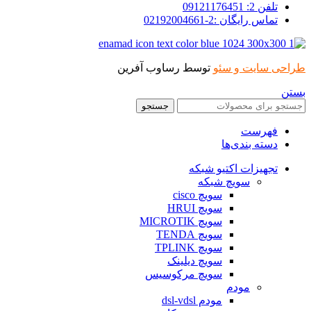
تلفن 2: 09121176451
تماس رایگان :2-02192004661
طراحی سایت و سئو
توسط رساوب آفرین
بستن
جستجو
فهرست
دسته بندی‌ها
تجهیزات اکتیو شبکه
سویچ شبکه
سویچ cisco
سویچ HRUI
سویچ MICROTIK
سویچ TENDA
سویچ TPLINK
سویچ دیلینک
سویچ مرکوسیس
مودم
مودم dsl-vdsl