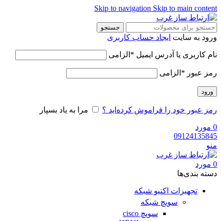
Skip to navigation
Skip to main content
جستجو
ورود به سایت
ایجاد حساب کاربری
نام کاربری یا آدرس ایمیل
*
الزامی
رمز عبور
*
الزامی
ورود
رمز عبور خود را فراموش کرده‌اید ؟
مرا به یاد بسپار
0
مورد
09124135845
منو
0
مورد
دسته‌ بندی‌ها
تجهیزات اکتیو شبکه
سویچ شبکه
سویچ cisco