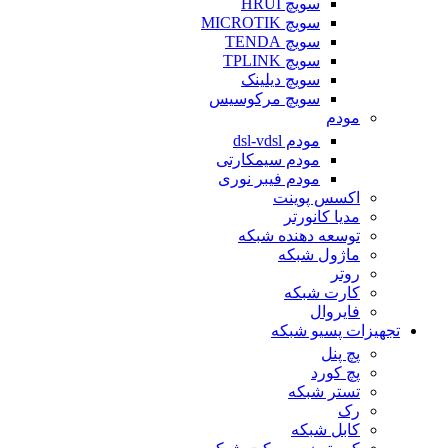
سویچ HRUI
سویچ MICROTIK
سویچ TENDA
سویچ TPLINK
سویچ دیلینک
سویچ مرکوسیس
مودم
مودم dsl-vdsl
مودم سیمکارتی
مودم فیبر نوری
اکسس پوینت
مدیا کانورتر
توسعه دهنده شبکه
ماژول شبکه
روتر
کارت شبکه
فایروال
تجهیزات پسیو شبکه
پچ پنل
پچ کورد
تستر شبکه
رک
کابل شبکه