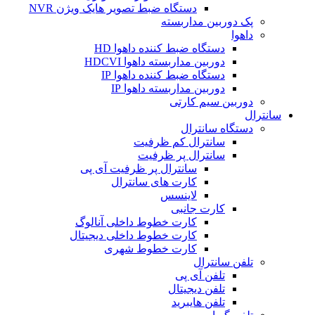
دستگاه ضبط تصویر هایک ویژن NVR
پک دوربین مداربسته
داهوا
دستگاه ضبط کننده داهوا HD
دوربین مداربسته داهوا HDCVI
دستگاه ضبط کننده داهوا IP
دوربین مداربسته داهوا IP
دوربین سیم کارتی
سانترال
دستگاه سانترال
سانترال کم ظرفیت
سانترال پر ظرفیت
سانترال پر ظرفیت آی پی
کارت های سانترال
لاینسس
کارت جانبی
کارت خطوط داخلی آنالوگ
کارت خطوط داخلی دیجیتال
کارت خطوط شهری
تلفن سانترال
تلفن آی پی
تلفن دیجیتال
تلفن هایبرید