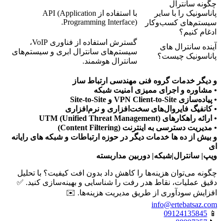
چگونه سانترال
پاناسونیک را با سایر
با استفاده از API (Application
Programming Interface).
سیستم‌های کسب‌وکار
ادغام کنیم؟
گسترش استفاده از فناوری VoIP،
آینده سانترال های
سیستم‌های سانترال ابری و سیستم‌های
پاناسونیک چیست؟
سانترال هوشمند.
و دیگر خدمات گروه فنی مهندسی ارتباط ساز
• مشاوره و اجرای ممیزی امنیت شبکه
• پیاده‌سازی VPN Client-to-Site و Site-to-Site
• کانفیگ فایروال‌های سخت‌افزاری و نرم‌افزاری
• ارائه راهکارهای UTM (Unified Threat Management)
• مدیریت دسترسی به اینترنت (Content Filtering)
و بیش از ده ها خدمات دیگر در حوزه ارتباطات و شبکه های رایانه
ای
ویپ| سانترال|شبکه| دوربین مداربسته
چگونه می‌توان هزینه‌ها را کاهش داد بدون افت کیفیت؟ با تحلیل
دقیق عملیات، نقاط هدر رفت را شناسایی و بهینه‌سازی کنید. ✅
افزایش سودآوری از طریق مدیریت هزینه‌ها. ✉️
info@ertebatsaz.com
09124135845
📱