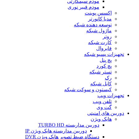
مودم سیمکارتی
مودم فیبر نوری
اکسس پوینت
مدیا کانورتر
توسعه دهنده شبکه
ماژول شبکه
روتر
کارت شبکه
فایروال
تجهیزات پسیو شبکه
پچ پنل
پچ کورد
تستر شبکه
رک
کابل شبکه
کیستون و سوکت شبکه
تجهیزات ویپ
تلفن ویپ
گت وی
دوربین های امنیتی
هایک ویژن
دوربین مداربسته TURBO HD
دوربین مداربسته هایک ویژن IP
دستگاه ضبط تصویر هایک ویژن DVR