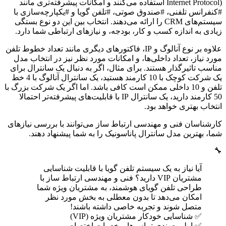
Internet Protocol) استفاده می‌کنند و امکانات پیشرفته‌تری مانند
#کنفرانس تلفنی، #صندوق صوتی، #تلفن گویا و #یکپارچه‌سازی با
سیستم‌های CRM را ارائه می‌دهند. انتخاب بین این دو نوع بستگی
زیادی به اندازه کسب و کار، بودجه، و نیازهای ارتباطی شما دارد.
علاوه بر نوع آنالوگ و IP، فاکتورهای دیگری مانند تعداد خطوط تلفن
مورد نیاز، تعداد داخلی‌ها، و امکانات مورد نظر نیز در انتخاب مدل
مناسب تاثیرگذار هستند. برای مثال، اگر به دنبال یک سانترال برای
یک شرکت کوچک با 10 کارمند هستید، یک سانترال آنالوگ با 4 خط
تلفن و 10 داخلی ممکن است کافی باشد. اما اگر یک شرکت بزرگ با
50 کارمند دارید، یک سانترال IP با قابلیت‌های پیشرفته‌تر احتمالا
انتخاب بهتری خواهد بود.
کارشناسان فنی و مهندسی ارتباط ساز می‌توانند با بررسی نیازهای
شما، بهترین مدل سانترال پاناسونیک را به شما پیشنهاد دهند.
🔧
آیا نیاز به یک سیستم تلفن گویا با قابلیت شناسایی
مشتریان VIP دارید؟ فنی و مهندسی ارتباط ساز با
طراحی تلفن گویای هوشمند، به مشتریان ویژه شما
امکان می‌دهد تا بدون معطلی به بخش مورد نظر
متصل شوند و تجربه خاصی داشته باشند!
✅ شناسایی خودکار مشتریان ویژه (VIP)
✅ اولویت‌بندی تماس‌ها و خدمات اختصاصی