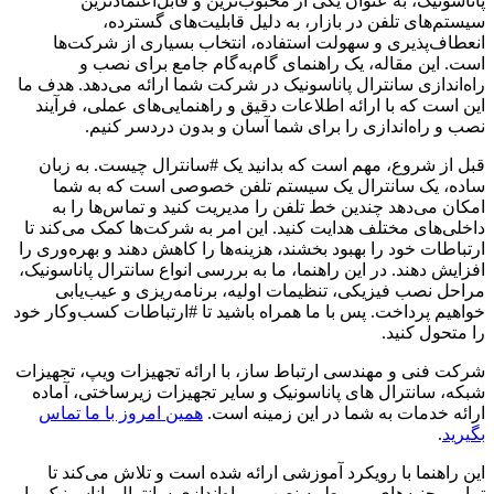
پاناسونیک، به عنوان یکی از محبوب‌ترین و قابل‌اعتمادترین
سیستم‌های تلفن در بازار، به دلیل قابلیت‌های گسترده،
انعطاف‌پذیری و سهولت استفاده، انتخاب بسیاری از شرکت‌ها
است. این مقاله، یک راهنمای گام‌به‌گام جامع برای نصب و
راه‌اندازی سانترال پاناسونیک در شرکت شما ارائه می‌دهد. هدف ما
این است که با ارائه اطلاعات دقیق و راهنمایی‌های عملی، فرآیند
نصب و راه‌اندازی را برای شما آسان و بدون دردسر کنیم.
قبل از شروع، مهم است که بدانید یک #سانترال چیست. به زبان
ساده، یک سانترال یک سیستم تلفن خصوصی است که به شما
امکان می‌دهد چندین خط تلفن را مدیریت کنید و تماس‌ها را به
داخلی‌های مختلف هدایت کنید. این امر به شرکت‌ها کمک می‌کند تا
ارتباطات خود را بهبود بخشند، هزینه‌ها را کاهش دهند و بهره‌وری را
افزایش دهند. در این راهنما، ما به بررسی انواع سانترال پاناسونیک،
مراحل نصب فیزیکی، تنظیمات اولیه، برنامه‌ریزی و عیب‌یابی
خواهیم پرداخت. پس با ما همراه باشید تا #ارتباطات کسب‌وکار خود
را متحول کنید.
شرکت فنی و مهندسی ارتباط ساز، با ارائه تجهیزات ویپ، تجهیزات
شبکه، سانترال های پاناسونیک و سایر تجهیزات زیرساختی، آماده
ارائه خدمات به شما در این زمینه است.
همین امروز با ما تماس
بگیرید
.
این راهنما با رویکرد آموزشی ارائه شده است و تلاش می‌کند تا
تمامی جنبه‌های مربوط به نصب و راه‌اندازی سانترال پاناسونیک را