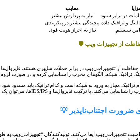
زایا
معایب
مات در برابر شنود
نیاز به پردازش بیشتر
ینگ و ترافیک داده
پیچیدگی بیشتر در پیکربندی
امن سیستم
نیاز به احراز هویت قوی
خیص نفوذ (IDS/IPS) ابزارهای حیاتی برای حفاظت از #تجهیزات_ویپ در برابر حملات سایبری
بر امضا، تشخیص مبتنی بر ناهنجاری و تشخیص
ی ضرورت اجتناب‌ناپذیر 💡
نیت #تجهیزات_ویپ ایفا می‌کنند. تولیدکنندگان #تجهیزات_ویپ به طور