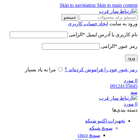
Skip to navigation
Skip to main content
جستجو
ورود به سایت
ایجاد حساب کاربری
نام کاربری یا آدرس ایمیل
*
الزامی
رمز عبور
*
الزامی
ورود
رمز عبور خود را فراموش کرده‌اید ؟
مرا به یاد بسپار
0
مورد
09124135845
منو
0
مورد
دسته‌ بندی‌ها
تجهیزات اکتیو شبکه
سویچ شبکه
سویچ cisco