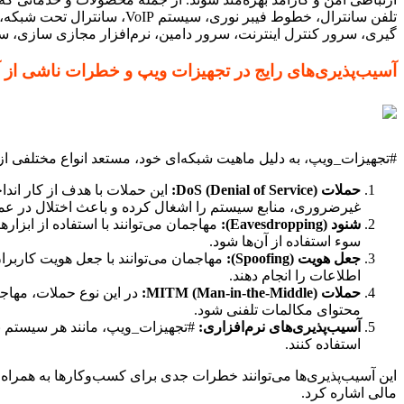
تلفن سانترال، خطوط فیبر نو
گیری، سرور کنترل اینترنت، سرور دامین، نرم‌افزار مجازی سازی، سرور HP، سرور IBM، Microsoft CRM، Share Point، Exchange Server، رک‌های دیواری و ایستاده 
آسیب‌پذیری‌های رایج در تجهیزات ویپ و خطرات ناشی از آن‌
#تجهیزات_ویپ، به دلیل ماهیت شبکه‌ای خود، مستعد انواع مختلفی از آسی
حملات DoS (Denial of Service):
این حملات با هدف از کار اند
غیرضروری، منابع سیستم را اشغال کرده و باعث اختلال در عمل
شنود (Eavesdropping):
مهاجمان می‌توانند با استفاده از ابزا
سوء استفاده از آن‌ها شود.
جعل هویت (Spoofing):
مهاجمان می‌توانند با جعل هویت کاربر
اطلاعات را انجام دهند.
حملات MITM (Man-in-the-Middle):
در این نوع حملات، مهاجم
محتوای مکالمات تلفنی شود.
آسیب‌پذیری‌های نرم‌افزاری:
#تجهیزات_ویپ، مانند هر سیستم نر
استفاده کنند.
این آسیب‌پذیری‌ها می‌توانند خطرات جدی برای کسب‌وکارها به همراه
مالی اشاره کرد.