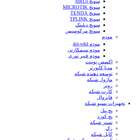
سویچ HRUI
سویچ MICROTIK
سویچ TENDA
سویچ TPLINK
سویچ دیلینک
سویچ مرکوسیس
مودم
مودم dsl-vdsl
مودم سیمکارتی
مودم فیبر نوری
اکسس پوینت
مدیا کانورتر
توسعه دهنده شبکه
ماژول شبکه
روتر
کارت شبکه
فایروال
تجهیزات پسیو شبکه
پچ پنل
پچ کورد
تستر شبکه
رک
کابل شبکه