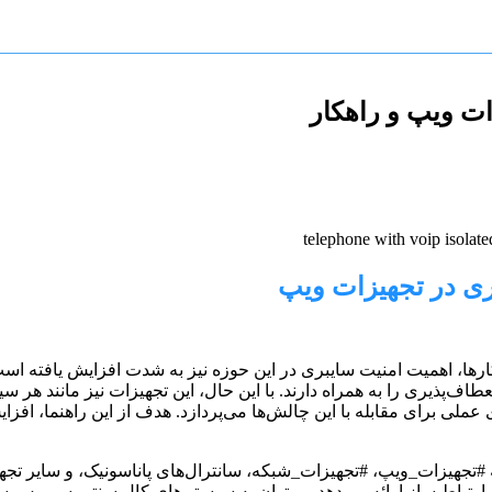
ات ویپ و راهکار
بری در تجهیزات ویپ
ن استفاده از #تجهیزات_ویپ (#VoIP) در کسب‌وکارها، اهمیت امنیت سایبری در این حوزه نیز ب
طاف‌پذیری را به همراه دارند. با این حال، این تجهیزات نیز مانند هر 
ملی برای مقابله با این چالش‌ها می‌پردازد. هدف از این راهنما، اف
 #تجهیزات_ویپ، #تجهیزات_شبکه، سانترال‌های پاناسونیک، و سایر تج
 که ارتباط ساز ارائه می‌دهد می‌توان به سیستم‌های کال سنتر، س