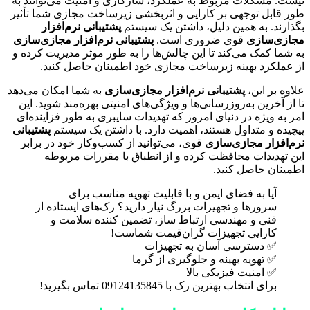
نیست. مشکلات مربوط به عملکرد، سازگاری و امنیت می‌توانند به
طور قابل توجهی بر کارایی و اثربخشی زیرساخت مجازی شما تأثیر
بگذارند. به همین دلیل، داشتن یک سیستم
پشتیبانی نرم‌افزار
مجازی‌سازی
قوی ضروری است.
پشتیبانی نرم‌افزار مجازی‌سازی
به شما کمک می‌کند تا این چالش‌ها را به طور موثر مدیریت کرده و
از عملکرد بهینه زیرساخت مجازی خود اطمینان حاصل کنید.
علاوه بر این،
پشتیبانی نرم‌افزار مجازی‌سازی
به شما امکان می‌دهد
تا از آخرین به‌روزرسانی‌ها و ویژگی‌های امنیتی بهره‌مند شوید. این
امر به ویژه در دنیای امروز که تهدیدات سایبری به طور فزاینده‌ای
پیچیده و متداول هستند، اهمیت دارد. با داشتن یک سیستم
پشتیبانی
نرم‌افزار مجازی‌سازی
قوی، می‌توانید از کسب‌وکار خود در برابر
این تهدیدات محافظت کرده و از انطباق با مقررات مربوطه
اطمینان حاصل کنید.
آیا به فضای ایمن و با قابلیت تهویه مناسب برای
سرورها و تجهیزات بزرگ نیاز دارید؟ رک‌های ایستاده از
فنی و مهندسی ارتباط ساز، تضمین کننده سلامت و
کارایی تجهیزات گران‌قیمت شماست!
✅ دسترسی آسان به تجهیزات
✅ تهویه بهینه و جلوگیری از گرما
✅ امنیت فیزیکی بالا
برای انتخاب بهترین رک با 09124135845 تماس بگیرید!