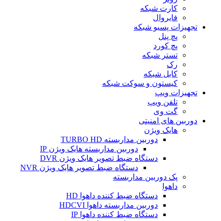
کارت شبکه
فایروال
تجهیزات پسیو شبکه
پچ پنل
پچ کورد
تستر شبکه
رک
کابل شبکه
کیستون و سوکت شبکه
تجهیزات ویپ
تلفن ویپ
گت وی
دوربین های امنیتی
هایک ویژن
دوربین مداربسته TURBO HD
دوربین مداربسته هایک ویژن IP
دستگاه ضبط تصویر هایک ویژن DVR
دستگاه ضبط تصویر هایک ویژن NVR
پک دوربین مداربسته
داهوا
دستگاه ضبط کننده داهوا HD
دوربین مداربسته داهوا HDCVI
دستگاه ضبط کننده داهوا IP