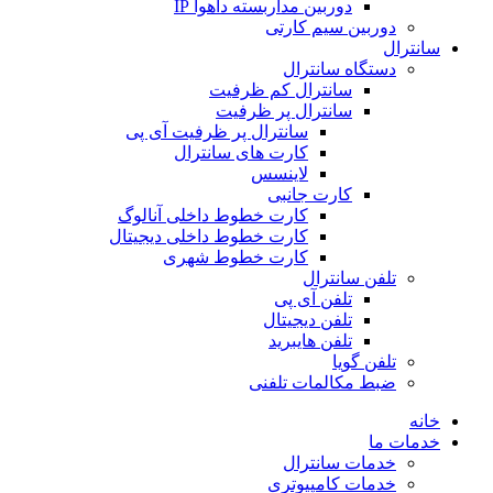
دوربین مداربسته داهوا IP
دوربین سیم کارتی
سانترال
دستگاه سانترال
سانترال کم ظرفیت
سانترال پر ظرفیت
سانترال پر ظرفیت آی پی
کارت های سانترال
لاینسس
کارت جانبی
کارت خطوط داخلی آنالوگ
کارت خطوط داخلی دیجیتال
کارت خطوط شهری
تلفن سانترال
تلفن آی پی
تلفن دیجیتال
تلفن هایبرید
تلفن گویا
ضبط مکالمات تلفنی
خانه
خدمات ما
خدمات سانترال
خدمات کامپیوتری