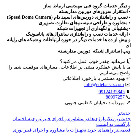
و دیگر خدمات گروه فنی مهندسی ارتباط ساز
• استقرار سرورهای دوربین مداربسته
• نصب و راه‌اندازی دوربین‌های اسپید دام (Speed Dome Camera)
• مشاوره و طراحی سیستم‌های نظارت تصویری
• پشتیبانی و نگهداری از تجهیزات شبکه
• ارائه خدمات نصب و راه‌اندازی سانترال‌های پاناسونیک
و بیش از ده ها خدمات دیگر در حوزه ارتباطات و شبکه های رایانه
ای
ویپ| سانترال|شبکه| دوربین مداربسته
آیا می‌دانید چقدر خوب عمل می‌کنید؟
ما با پایش عملکرد مبتنی بر اطلاعات، معیارهای موفقیت شما را
واضح می‌سازیم.
✅ بهبود مستمر با بازخورد اطلاعاتی.
info@ertebatsaz.com
✉️
09124135845
📱
88997257
📞
📍 میرداماد ،خیابان کاظمی جنوبی
جدیدتر
جدیدترین تکنولوژی‌ها در مشاوره و اجرای فیبر نوری ساختمان
بازگشت بە لیست
قدیمی‌تر
راهنمای خرید تجهیزات با مشاوره و اجرای فیبر نوری