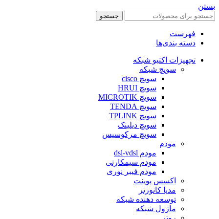
بستن
جستجو
فهرست
دسته بندی‌ها
تجهیزات اکتیو شبکه
سویچ شبکه
سویچ cisco
سویچ HRUI
سویچ MICROTIK
سویچ TENDA
سویچ TPLINK
سویچ دیلینک
سویچ مرکوسیس
مودم
مودم dsl-vdsl
مودم سیمکارتی
مودم فیبر نوری
اکسس پوینت
مدیا کانورتر
توسعه دهنده شبکه
ماژول شبکه
روتر