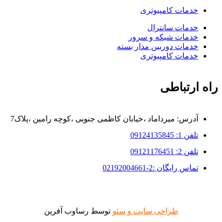
خدمات کامپیوتری
خدمات سانترال
خدمات شبکه و سرور
خدمات دوربین مدار بسته
خدمات کامپیوتری
راه ارتباطی
آدرس: میرداماد ،خیابان کاظمی جنوبی ،کوچه رامین ،پلاک7
تلفن 1: 09124135845
تلفن 2: 09121176451
تماس رایگان :2-02192004661
طراحی سایت و سئو
توسط رساوب آفرین