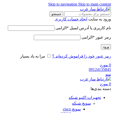
Skip to navigation
Skip to main content
جستجو
ورود به سایت
ایجاد حساب کاربری
نام کاربری یا آدرس ایمیل
*
الزامی
رمز عبور
*
الزامی
ورود
رمز عبور خود را فراموش کرده‌اید ؟
مرا به یاد بسپار
0
مورد
09124135845
منو
0
مورد
دسته‌ بندی‌ها
تجهیزات اکتیو شبکه
سویچ شبکه
سویچ cisco