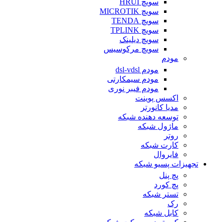
سویچ HRUI
سویچ MICROTIK
سویچ TENDA
سویچ TPLINK
سویچ دیلینک
سویچ مرکوسیس
مودم
مودم dsl-vdsl
مودم سیمکارتی
مودم فیبر نوری
اکسس پوینت
مدیا کانورتر
توسعه دهنده شبکه
ماژول شبکه
روتر
کارت شبکه
فایروال
تجهیزات پسیو شبکه
پچ پنل
پچ کورد
تستر شبکه
رک
کابل شبکه