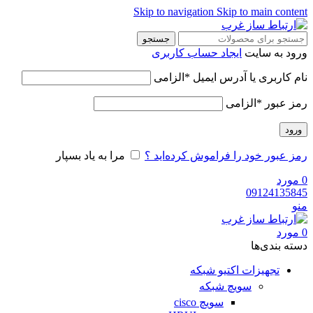
Skip to navigation
Skip to main content
جستجو
ورود به سایت
ایجاد حساب کاربری
نام کاربری یا آدرس ایمیل
*
الزامی
رمز عبور
*
الزامی
ورود
رمز عبور خود را فراموش کرده‌اید ؟
مرا به یاد بسپار
0
مورد
09124135845
منو
0
مورد
دسته‌ بندی‌ها
تجهیزات اکتیو شبکه
سویچ شبکه
سویچ cisco