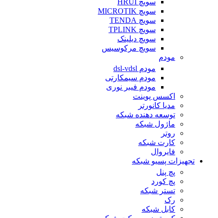
سویچ HRUI
سویچ MICROTIK
سویچ TENDA
سویچ TPLINK
سویچ دیلینک
سویچ مرکوسیس
مودم
مودم dsl-vdsl
مودم سیمکارتی
مودم فیبر نوری
اکسس پوینت
مدیا کانورتر
توسعه دهنده شبکه
ماژول شبکه
روتر
کارت شبکه
فایروال
تجهیزات پسیو شبکه
پچ پنل
پچ کورد
تستر شبکه
رک
کابل شبکه