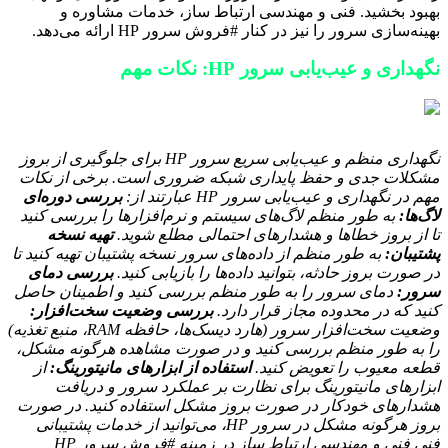
بهبود بخشید. فنی و مهندسی ارتباط ساز، خدمات مشاوره و
بهینه‌سازی سرور را نیز در کنار #فروش سرور HP ارائه می‌دهد.
نگهداری و عیب‌یابی سرور HP: نکات مهم
نگهداری منظم و عیب‌یابی سریع سرور HP برای جلوگیری از بروز
مشکلات جدی و حفظ پایداری شبکه ضروری است. برخی از نکات
مهم در نگهداری و عیب‌یابی سرور HP عبارتند از:
بررسی دوره‌ای
لاگ‌ها:
به طور منظم لاگ‌های سیستم و نرم‌افزارها را بررسی کنید
تا از بروز خطاها و هشدارهای احتمالی مطلع شوید.
تهیه نسخه
پشتیبان:
به طور منظم از داده‌های سرور نسخه پشتیبان تهیه کنید تا
در صورت بروز حادثه، بتوانید داده‌ها را بازیابی کنید.
بررسی دمای
سرور:
دمای سرور را به طور منظم بررسی کنید و اطمینان حاصل
کنید که در محدوده مجاز قرار دارد.
بررسی وضعیت سخت‌افزار:
وضعیت سخت‌افزار سرور (هارد دیسک‌ها، حافظه RAM، منبع تغذیه)
را به طور منظم بررسی کنید و در صورت مشاهده هرگونه مشکل،
قطعه معیوب را تعویض کنید.
استفاده از ابزارهای مانیتورینگ:
از
ابزارهای مانیتورینگ برای نظارت بر عملکرد سرور و دریافت
هشدارهای خودکار در صورت بروز مشکل استفاده کنید. در صورت
بروز هرگونه مشکل در سرور HP، می‌توانید از خدمات پشتیبانی
فنی فنی و مهندسی ارتباط ساز در زمینه #فروش سرور HP