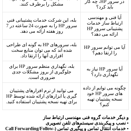
در سرور HP، چه کار
مشکل را برطرف کنند.
باید کرد؟
آیا فنی و مهندسی
بله، این شرکت خدمات پشتیبانی فنی
ارتباط ساز خدمات
سرور HP را به صورت 24 ساعته در 7
پشتیبانی سرور HP
روز هفته ارائه می دهد.
ارائه می دهد؟
بله، سرورهای HP به گونه ای طراحی
آیا می توانم سرور HP
شده اند که می توان منابع سخت
را ارتقا دهم؟
افزاری آنها را ارتقا داد.
بله، نگهداری منظم سرور HP برای
آیا سرور HP نیاز به
جلوگیری از بروز مشکلات جدی
نگهداری دارد؟
ضروری است.
چگونه می توانم از داده
می توانید از نرم افزارهای پشتیبان
های سرور HP خود
گیری یا ابزارهای ارائه شده توسط HP
نسخه پشتیبان تهیه
برای تهیه نسخه پشتیبان استفاده کنید.
کنم؟
و دیگر خدمات گروه فنی مهندسی ارتباط ساز
• نصب و پیکربندی سیستم‌های تلفن تصویری
• خدمات انتقال تماس و پیگیری تماس (Call Forwarding/Follow-