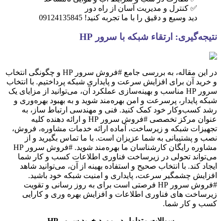
✅ کنترل و مدیریت آسان از راه دور
دید وسیع و دقیق را با ما تجربه کنید! 09124135845
نتیجه‌گیری: ارتقاء شبکه با سرور HP
در این مقاله، به بررسی جامع #فروش سرور HP و چگونگی انتخاب
و خرید آن برای افزایش سرعت و پایداری شبکه پرداختیم. با انتخاب
سرور HP مناسب و بهینه‌سازی عملکرد آن، می‌توانید از مزایای یک
شبکه پایدار، پرسرعت و امن بهره‌مند شوید و به بهبود بهره‌وری و
رشد کسب‌وکار خود کمک کنید. فنی و مهندسی ارتباط ساز، به
عنوان مرکز تخصصی #فروش سرور HP و ارائه دهنده کلیه
تجهیزات شبکه و زیرساخت، آماده ارائه خدمات مشاوره، فروش،
نصب و پشتیبانی به شما عزیزان است. با ما تماس بگیرید و از
مشاوره رایگان کارشناسان ما بهره‌مند شوید. #فروش سرور HP
می‌تواند تحولی در زیرساخت فناوری اطلاعات کسب و کار شما
ایجاد کند. با انتخاب صحیح و استفاده بهینه از آن، می‌توانید شاهد
افزایش چشمگیر سرعت، پایداری و امنیت شبکه خود باشید.
#فروش سرور HP فرصتی است برای به روز رسانی و تقویت
زیرساخت های فناوری اطلاعات و افزایش بهره وری و کارایی
کسب و کار شما.
سوالات متداول در مورد خرید سرور HP