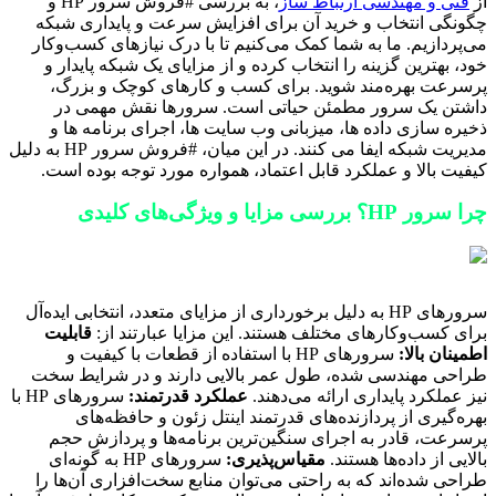
از
فنی و مهندسی ارتباط ساز
، به بررسی #فروش سرور HP و
چگونگی انتخاب و خرید آن برای افزایش سرعت و پایداری شبکه
می‌پردازیم. ما به شما کمک می‌کنیم تا با درک نیازهای کسب‌وکار
خود، بهترین گزینه را انتخاب کرده و از مزایای یک شبکه پایدار و
پرسرعت بهره‌مند شوید. برای کسب و کارهای کوچک و بزرگ،
داشتن یک سرور مطمئن حیاتی است. سرورها نقش مهمی در
ذخیره سازی داده ها، میزبانی وب سایت ها، اجرای برنامه ها و
مدیریت شبکه ایفا می کنند. در این میان، #فروش سرور HP به دلیل
کیفیت بالا و عملکرد قابل اعتماد، همواره مورد توجه بوده است.
چرا سرور HP؟ بررسی مزایا و ویژگی‌های کلیدی
سرورهای HP به دلیل برخورداری از مزایای متعدد، انتخابی ایده‌آل
برای کسب‌وکارهای مختلف هستند. این مزایا عبارتند از:
قابلیت
اطمینان بالا:
سرورهای HP با استفاده از قطعات با کیفیت و
طراحی مهندسی شده، طول عمر بالایی دارند و در شرایط سخت
نیز عملکرد پایداری ارائه می‌دهند.
عملکرد قدرتمند:
سرورهای HP با
بهره‌گیری از پردازنده‌های قدرتمند اینتل زئون و حافظه‌های
پرسرعت، قادر به اجرای سنگین‌ترین برنامه‌ها و پردازش حجم
بالایی از داده‌ها هستند.
مقیاس‌پذیری:
سرورهای HP به گونه‌ای
طراحی شده‌اند که به راحتی می‌توان منابع سخت‌افزاری آن‌ها را