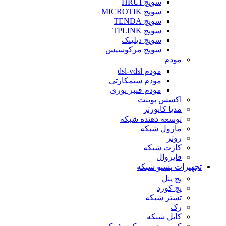
سویچ HRUI
سویچ MICROTIK
سویچ TENDA
سویچ TPLINK
سویچ دیلینک
سویچ مرکوسیس
مودم
مودم dsl-vdsl
مودم سیمکارتی
مودم فیبر نوری
اکسس پوینت
مدیا کانورتر
توسعه دهنده شبکه
ماژول شبکه
روتر
کارت شبکه
فایروال
تجهیزات پسیو شبکه
پچ پنل
پچ کورد
تستر شبکه
رک
کابل شبکه