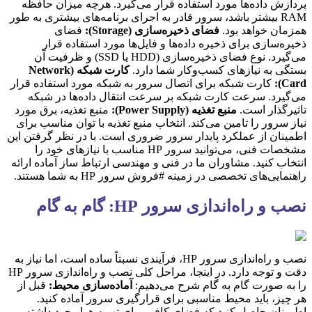
پردازش داده‌ها مورد استفاده قرار می‌گیرد. هرچه میزان حافظه
RAM بیشتر باشد، سرور قادر به اجرای برنامه‌های بیشتری به طور
همزمان خواهد بود.
فضای ذخیره‌سازی (Storage):
فضای
ذخیره‌سازی برای ذخیره داده‌ها و فایل‌ها مورد استفاده قرار
می‌گیرد. نوع فضای ذخیره‌سازی (HDD یا SSD) و ظرفیت آن
بستگی به نیازهای کسب‌وکار شما دارد.
کارت شبکه (Network
Card):
کارت شبکه برای اتصال سرور به شبکه مورد استفاده قرار
می‌گیرد. سرعت کارت شبکه بر سرعت انتقال داده‌ها در شبکه
تاثیرگذار است.
منبع تغذیه (Power Supply):
منبع تغذیه، برق مورد
نیاز سرور را تامین می‌کند. انتخاب منبع تغذیه با توان مناسب برای
اطمینان از عملکرد پایدار سرور ضروری است. با در نظر گرفتن این
مشخصات فنی، می‌توانید سرور HP مناسب با نیازهای خود را
انتخاب کنید. مشاوران ما در فنی و مهندسی ارتباط ساز آماده ارائه
راهنمایی‌های تخصصی در زمینه #فروش سرور HP به شما هستند.
نصب و راه‌اندازی سرور HP: گام به گام
نصب و راه‌اندازی سرور HP، فرآیندی نسبتاً ساده است، اما نیاز به
دقت و توجه دارد. در اینجا، مراحل کلی نصب و راه‌اندازی سرور HP
را به صورت گام به گام شرح می‌دهیم:
آماده‌سازی محیط:
قبل از
هر چیز، باید محیط مناسبی برای قرارگیری سرور آماده کنید.
اطمینان حاصل کنید که فضای کافی برای تهویه هوا وجود داشته