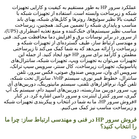
عملکرد سرور HP به طور مستقیم به کیفیت و کارایی تجهیزات
شبکه و زیرساخت وابسته است. استفاده از تجهیزات شبکه با
کیفیت بالا نظیر سوئیچ‌ها، روترها و کابل‌های شبکه، پهنای باند
مناسب و پایداری شبکه را تضمین می‌کند. همچنین، زیرساخت
مناسب نظیر سیستم‌های خنک‌کننده و منبع تغذیه اضطراری (UPS)،
از سرور در برابر نوسانات برق و افزایش دما محافظت می‌کند. فنی
و مهندسی ارتباط ساز، طیف گسترده‌ای از تجهیزات شبکه و
زیرساخت را ارائه می‌دهد که به شما کمک می‌کند تا زیرساختی
مطمئن و کارآمد برای سرور HP خود ایجاد کنید. از جمله این
تجهیزات می‌توان به تجهیزات ویپ، تجهیزات شبکه، سانترال‌های
پاناسونیک، تجهیزات زیرساخت، کال سنتر، سرویس سیپ ترانک،
سرویس ای وان، سرویس صندوق صوتی، فکس سرور، تلفن
سانترال، خطوط فیبر نوری، سیستم VoIP، سانترال تحت شبکه،
تلفن گویا، نرم‌افزارهای تلفنی، سیستم مانیتورینگ، دوربین‌های آی
پی، سرور دوربین مداربسته، دوربین‌های اسپید دام، سیستم بک آپ
گیری، سرور کنترل اینترنت و سرور دامین اشاره کرد. در کنار
#فروش سرور HP، ما به شما در انتخاب و پیکربندی تجهیزات شبکه
و زیرساخت مناسب نیز کمک می‌کنیم.
فروش سرور HP در فنی و مهندسی ارتباط ساز: چرا ما
را انتخاب کنید؟