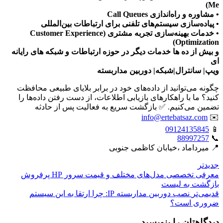
Me)
• مشاوره و راه‌اندازی Call Queues
• پیاده‌سازی سیستم‌های تلفنی برای ارتباطات بین‌المللی
• خدمات بهینه‌سازی تجربه مشتری (Customer Experience
Optimization)
و بیش از ده ها خدمات دیگر در حوزه ارتباطات و شبکه های رایانه
ای
ویپ| سانترال|شبکه| دوربین مداربسته
چگونه می‌توانید از داده‌های خود در برابر بلایای طبیعی محافظت
کنید؟ ما با راهکارهای بازیابی اطلاعات، از دست رفتن داده‌ها را
تضمین می‌کنیم. ✅ بازگشت سریع به فعالیت پس از حادثه
info@ertebatsaz.com
✉️
09124135845
📱
88997257
📞
📍 میرداماد ،خیابان کاظمی جنوبی
جدیدتر
معرفی تخصصی مدل‌های مختلف و قیمت سرور HP پرفروش
بازگشت بە لیست
قدیمی‌تر
نصب دوربین مداربسته IP: چرا ارتقا به این سیستم
ضروری است؟
دیدگاهتان را بنویسید