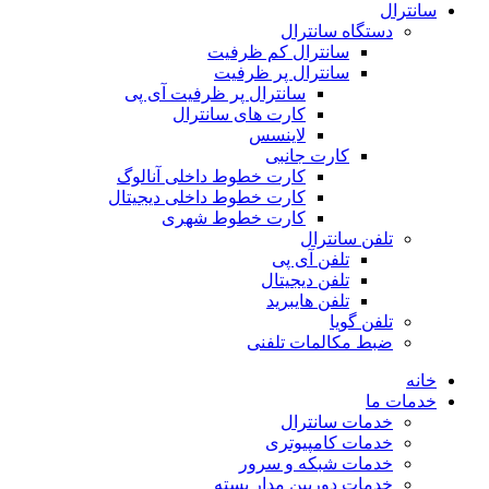
سانترال
دستگاه سانترال
سانترال کم ظرفیت
سانترال پر ظرفیت
سانترال پر ظرفیت آی پی
کارت های سانترال
لاینسس
کارت جانبی
کارت خطوط داخلی آنالوگ
کارت خطوط داخلی دیجیتال
کارت خطوط شهری
تلفن سانترال
تلفن آی پی
تلفن دیجیتال
تلفن هایبرید
تلفن گویا
ضبط مکالمات تلفنی
خانه
خدمات ما
خدمات سانترال
خدمات کامپیوتری
خدمات شبکه و سرور
خدمات دوربین مدار بسته