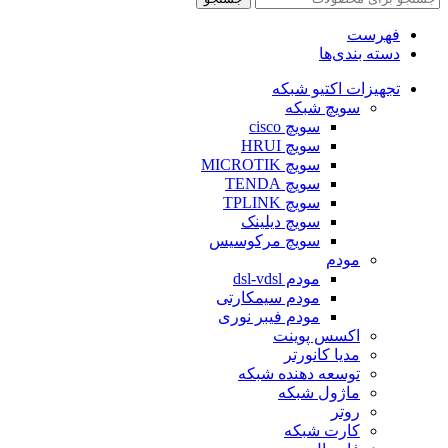
فهرست
دسته بندی‌ها
تجهیزات اکتیو شبکه
سویچ شبکه
سویچ cisco
سویچ HRUI
سویچ MICROTIK
سویچ TENDA
سویچ TPLINK
سویچ دیلینک
سویچ مرکوسیس
مودم
مودم dsl-vdsl
مودم سیمکارتی
مودم فیبر نوری
اکسس پوینت
مدیا کانورتر
توسعه دهنده شبکه
ماژول شبکه
روتر
کارت شبکه