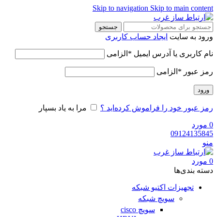
Skip to navigation
Skip to main content
جستجو
ورود به سایت
ایجاد حساب کاربری
نام کاربری یا آدرس ایمیل
*
الزامی
رمز عبور
*
الزامی
ورود
رمز عبور خود را فراموش کرده‌اید ؟
مرا به یاد بسپار
0
مورد
09124135845
منو
0
مورد
دسته‌ بندی‌ها
تجهیزات اکتیو شبکه
سویچ شبکه
سویچ cisco