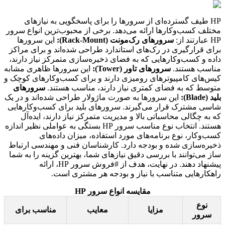
HP طیف گسترده‌ای از سرورها را برای پاسخگویی به نیازهای
مختلف کسب‌وکارها ارائه می‌دهد. برخی از محبوب‌ترین انواع سرور
HP عبارتند از:
سرورهای رک‌مونت (Rack-Mount):
این سرورها
برای قرارگیری در رک‌های استاندارد طراحی شده‌اند و برای مراکز
داده و کسب‌وکارهایی که به فضای ذخیره‌سازی متمرکز نیاز دارند،
مناسب هستند.
سرورهای تاور (Tower):
این سرورها ظاهری مشابه
کیس‌های کامپیوترهای رومیزی دارند و برای کسب‌وکارهای کوچک و
متوسط که به فضای کمتری نیاز دارند، مناسب هستند.
سرورهای
بلید (Blade):
این سرورها به صورت ماژولار طراحی شده‌اند و در یک
شاسی مشترک قرار می‌گیرند. سرورهای بلید برای کسب‌وکارهایی
که به چگالی محاسباتی بالا و مدیریت متمرکز نیاز دارند، ایده‌آل
هستند. انتخاب نوع مناسب سرور HP بستگی به عواملی نظیر اندازه
کسب‌وکار، نوع برنامه‌های مورد استفاده، میزان داده‌های
ذخیره‌سازی شده و بودجه دارد. کارشناسان فنی و مهندسی ارتباط
ساز می‌توانند با بررسی دقیق نیازهای شما، بهترین گزینه را به شما
پیشنهاد دهند. در نهایت، هدف از #فروش سرور HP، ارائه
راهکارهایی متناسب با نیاز و بودجه هر مشتری است.
مقایسه انواع سرور HP
نوع
مزایا
معایب
مناسب برای
سرور