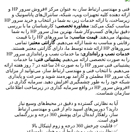
فنی و مهندسی ارتباط ساز، به عنوان مرکز #فروش سرور HP و
ارائه دهنده کلیه تجهیزات ویپ، شبکه، سانترال‌های پاناسونیک و
زیرساخت، با ارائه خدمات زیر، به شما در انتخاب و خرید سرور HP
مناسب کمک می‌کند:
مشاوره تخصصی:
کارشناسان ما با بررسی
دقیق نیازهای کسب‌وکار شما، بهترین مدل سرور HP را به شما
پیشنهاد می‌دهند.
قیمت مناسب:
ما سرورهای HP را با قیمت
رقابتی و مناسب به شما ارائه می‌دهیم.
گارانتی معتبر:
تمامی
سرورهای HP ارائه شده توسط ما، دارای گارانتی معتبر هستند.
خدمات نصب و راه‌اندازی:
ما خدمات نصب و راه‌اندازی سرور HP
را به صورت تخصصی ارائه می‌دهیم.
پشتیبانی فنی:
ما خدمات
پشتیبانی فنی سرور HP را به صورت 24 ساعته در 7 روز هفته ارائه
می‌دهیم. با انتخاب فنی و مهندسی ارتباط ساز، می‌توانید از مزایای
یک سرور HP مطمئن و کارآمد بهره‌مند شوید و سرعت و پایداری
شبکه خود را به طور چشمگیری افزایش دهید. سرمایه گذاری در
#فروش سرور HP در واقع سرمایه گذاری در زیرساخت اطلاعاتی
سازمان شماست.
آیا به نظارتی گسترده و دقیق در محیط‌های وسیع نیاز
دارید؟ دوربین‌های اسپید دام از فنی و مهندسی ارتباط
ساز، راهکار ایده‌آل برای پوشش 360 درجه و بزرگنمایی
قوی است.
✅ قابلیت چرخش 360 درجه و زوم اپتیکال بالا
✅ نظارت در شب و شرایط آب و هوایی نامساعد