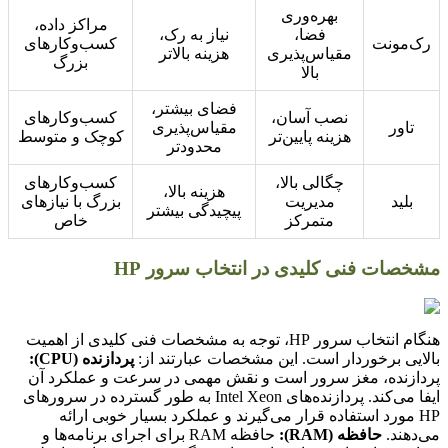
بهره‌وری
مراکز داده،
فضا،
نیاز به رک،
رک‌مونت
کسب‌وکارهای
مقیاس‌پذیری
هزینه بالاتر
بزرگ
بالا
فضای بیشتر،
نصب آسان،
کسب‌وکارهای
تاور
مقیاس‌پذیری
هزینه پایین‌تر
کوچک و متوسط
محدودتر
چگالی بالا،
کسب‌وکارهای
هزینه بالا،
بلید
مدیریت
بزرگ با نیازهای
پیچیدگی بیشتر
متمرکز
خاص
مشخصات فنی کلیدی در انتخاب سرور HP
هنگام انتخاب سرور HP، توجه به مشخصات فنی کلیدی از اهمیت
بالایی برخوردار است. این مشخصات عبارتند از:
پردازنده (CPU):
پردازنده، مغز سرور است و نقش مهمی در سرعت و عملکرد آن
ایفا می‌کند. پردازنده‌های Intel Xeon به طور گسترده در سرورهای
HP مورد استفاده قرار می‌گیرند و عملکرد بسیار خوبی ارائه
می‌دهند.
حافظه (RAM):
حافظه RAM برای اجرای برنامه‌ها و