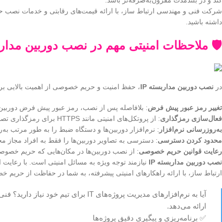
کند و در بلندمدت مقرون‌به‌صرفه‌تر باشد.
شرکت فنی و مهندسی ارتباط ساز، با ارائه قیمت‌های رقابتی و خدمات نصب حرف
داشته باشید.
🛡️ ملاحظات امنیتی مهم در
نصب دوربین مداربس
در
نصب دوربین مداربسته IP
، حفظ امنیت و حریم خصوصی از اهمیت بالایی برخو
تغییر رمز عبور پیش فرض
: بلافاصله پس از نصب، رمز عبور پیش فرض دوربین‌ها
فعال‌سازی رمزگذاری
: از پروتکل‌های امنیتی مانند HTTPS برای رمزگذاری تصاویر و جلوگیری از دسترسی غیرمجاز استفاده کنید.
به‌روزرسانی نرم‌افزار
: نرم‌افزار دوربین‌ها و دستگاه ضبط را به طور مرتب به‌ر
محدود کردن دسترسی
: دسترسی به تصاویر دوربین‌ها را فقط به افراد مجاز محد
رعایت قوانین حریم خصوصی
: از نصب دوربین‌ها در مکان‌هایی که حریم خصوصی
نصب دوربین مداربسته IP
نیازمند توجه ویژه به مسائل امنیتی است. با رعایت 
ارتباط ساز، با ارائه راهکارهای امنیتی پیشرفته، به شما در حفاظت از حریم 
آیا به نرم‌افزارهای مدیریت پروژه‌های T
ارائه می‌دهد.
✅ برنامه‌ریزی و پیگیری دقیق پروژه‌ها