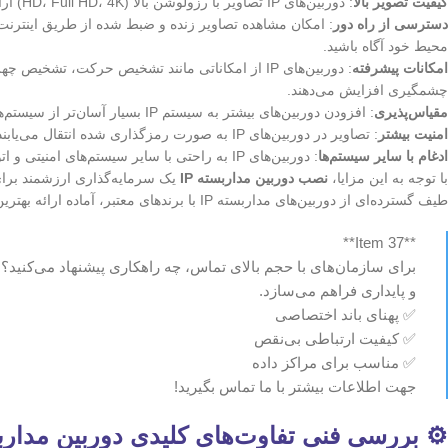
کیفیت تصویر بالا
: دوربین‌های IP تصاویر با رزولوشن بالا (HD، Full HD، 4K) ارائه می‌دهند که جزئیات بیشتری را نمایش می‌دهد و شناسایی افراد و اشیاء را آسان‌تر می‌کند.
دسترسی از راه دور
: امکان مشاهده تصاویر زنده و ضبط شده از طریق اینترنت 
محیط خود آگاه باشید.
امکانات پیشرفته
: دوربین‌های IP از امکاناتی مانند تشخیص حرکت، 
چشمگیری افزایش می‌دهند.
مقیاس‌پذیری
: افزودن دوربین‌های بیشتر به سیستم IP بسیار آسان‌تر از سیستم‌های آنالوگ است. این امر امکان گسترش سیستم نظارتی را در صورت نیاز فراهم می‌کند.
امنیت بیشتر
: تصاویر در دوربین‌های IP به صورت رمزگذاری شده انتقال می‌یابند که از دسترسی غیرمجاز به آنها جلوگیری می‌کند.
ادغام با سایر سیستم‌ها
: دوربین‌های IP به راحتی با سایر سیستم‌های امنیتی و اتوماسیون ساختمان مانند سیستم‌های اعلام حریق، دزدگیر، و کنترل دسترسی ادغام می‌شوند.
با توجه به این مزایا،
نصب دوربین مداربسته IP
یک سرمایه‌گذاری ارزشمند برا
طیف گسترده‌ای از دوربین‌های مداربسته IP با برندهای معتبر، آماده ارائه بهترین راهکار برای نیازهای شما است.
**Item 37**
برای سازمان‌های با حجم بالای تماس، چه راهکاری پیشنهاد می‌کنید؟ 
و پایداری فراهم می‌سازد.
✅ پهنای باند اختصاصی
✅ کیفیت ارتباطی بی‌نقص
✅ مناسب برای مراکز داده
جهت اطلاعات بیشتر با ما تماس بگیرید!
⚙️ بررسی فنی تفاوت‌های کلیدی دوربین مداربسته IP با آ