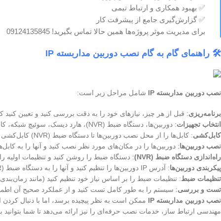
✅ بهبود همکاری و ارتباط تیمی
✅ گزارش‌گیری جامع از پیشرفت کار
برای مدیریت موثر پروژه‌ها همین حالا تماس بگیرید! 09124135845
🛠️ راهنمای گام به گام
نصب دوربین مداربسته IP
نصب دوربین مداربسته IP
شامل مراحل زیر است:
برنامه‌ریزی
: قبل از هر چیز، نیازهای خود را به دقت بررسی کنید و تعیین کنید که
انتخاب تجهیزات
: دوربین‌ها، دستگاه ضبط (NVR)، هارد دیسک، سوئیچ شبکه، کابل‌ها، و سایر تجهیزات مورد نیاز را انتخاب کنید.
کابل‌کشی
: کابل‌ها را از محل نصب دوربین‌ها تا دستگاه ضبط (NVR) کابل‌کشی کنید.
نصب دوربین‌ها
: دوربین‌ها را در مکان‌های مورد نظر نصب کنید و آنها را به کابل‌ه
راه‌اندازی دستگاه ضبط (NVR)
: دستگاه ضبط را روشن کنید و تنظیمات اولیه را 
پیکربندی دوربین‌ها
: آدرس IP دوربین‌ها را تنظیم کنید و آنها را به دستگاه ضبط (NVR) اضافه کنید.
تنظیمات ضبط
: تنظیمات ضبط را بر اساس نیاز خود تنظیم کنید (مانند زمان‌بن
تست و بررسی
: سیستم را به طور کامل تست کنید و از عملکرد صحیح آن اطمی
نصب دوربین مداربسته IP
ممکن است به نظر پیچیده برسد، اما با دنبال کردن ای
مهندسی ارتباط ساز، خدمات نصب حرفه‌ای را نیز ارائه می‌دهد تا شما بتوانید ب