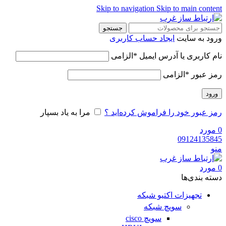
Skip to navigation
Skip to main content
جستجو
ورود به سایت
ایجاد حساب کاربری
نام کاربری یا آدرس ایمیل
*
الزامی
رمز عبور
*
الزامی
ورود
رمز عبور خود را فراموش کرده‌اید ؟
مرا به یاد بسپار
0
مورد
09124135845
منو
0
مورد
دسته‌ بندی‌ها
تجهیزات اکتیو شبکه
سویچ شبکه
سویچ cisco