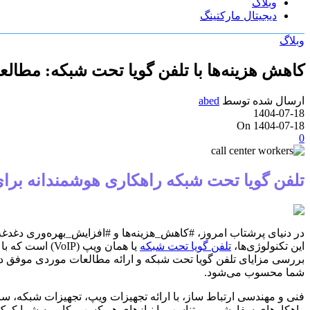
وبلاگ
دیجیتال مارکتینگ
وبلاگ
کاهش هزینه‌ها با تلفن گویا تحت شبکه: مطال
ارسال شده توسط
abed
1404-07-18
On 1404-07-18
0
تلفن گویا تحت شبکه راهکاری هوشمندانه برای
در دنیای پرشتاب امروز، #کاهش_هزینه‌ها و #افزایش_بهره‌وری دغدغه‌
این تکنولوژی‌ها،
تلفن گویا تحت شبکه
یا همان ویپ (
بررسی مزایای تلفن گویا تحت شبکه و ارائه مطالعات موردی موفق در ا
شما محسوب می‌شود.
فنی و مهندسی ارتباط ساز، با ارائه تجهیزات ویپ، تجهیزات شبکه، سانت
راهکارهای سفارشی و متناسب با نیازهای هر کسب‌وکار، به شما کمک می