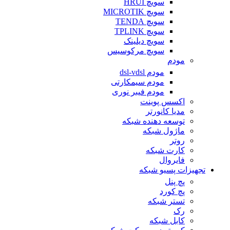
سویچ HRUI
سویچ MICROTIK
سویچ TENDA
سویچ TPLINK
سویچ دیلینک
سویچ مرکوسیس
مودم
مودم dsl-vdsl
مودم سیمکارتی
مودم فیبر نوری
اکسس پوینت
مدیا کانورتر
توسعه دهنده شبکه
ماژول شبکه
روتر
کارت شبکه
فایروال
تجهیزات پسیو شبکه
پچ پنل
پچ کورد
تستر شبکه
رک
کابل شبکه