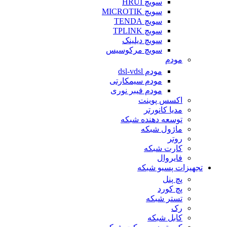
سویچ HRUI
سویچ MICROTIK
سویچ TENDA
سویچ TPLINK
سویچ دیلینک
سویچ مرکوسیس
مودم
مودم dsl-vdsl
مودم سیمکارتی
مودم فیبر نوری
اکسس پوینت
مدیا کانورتر
توسعه دهنده شبکه
ماژول شبکه
روتر
کارت شبکه
فایروال
تجهیزات پسیو شبکه
پچ پنل
پچ کورد
تستر شبکه
رک
کابل شبکه