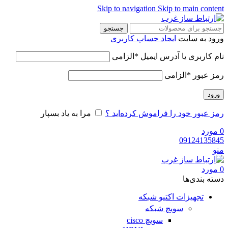
Skip to navigation
Skip to main content
جستجو
ورود به سایت
ایجاد حساب کاربری
نام کاربری یا آدرس ایمیل
*
الزامی
رمز عبور
*
الزامی
ورود
رمز عبور خود را فراموش کرده‌اید ؟
مرا به یاد بسپار
0
مورد
09124135845
منو
0
مورد
دسته‌ بندی‌ها
تجهیزات اکتیو شبکه
سویچ شبکه
سویچ cisco