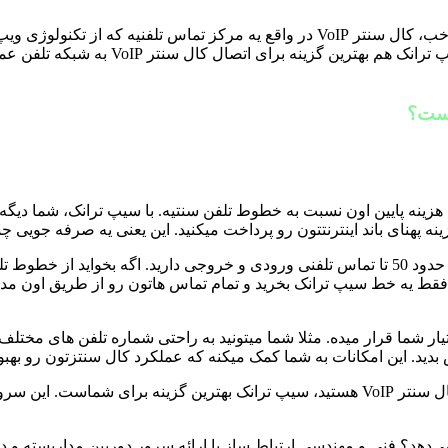
است؟
هزینه پایین اون نسبت به خطوط تلفن سنتیه. با سیپ ترانک، شما دیگ
نه پهنای باند اینترنتتون رو پرداخت میکنید. این یعنی یه صرفه جویی
نید فقط یه خط سیپ ترانک بخرید و تمام تماس هاتون رو از طریق اون م
یار شما قرار میده. مثلا شما میتونید به راحتی شماره تلفن های مختل
وش بدید. این امکانات به شما کمک میکنه که عملکرد کال سنتزتون رو بهب
پس اگه دنبال یه راه حل مقرون به صرفه و کارآمد برای راه اندازی کال سنتر VoIP هستید، سی
می‌دهد؟ فنی و مهندسی ارتباط ساز با ارائه سرور دوربین مداربسته و 