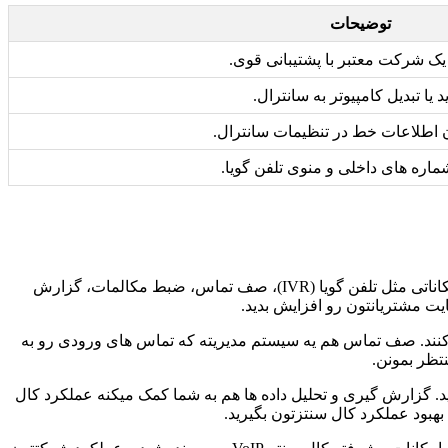
توضیحات
یک شرکت معتبر با پشتیبانی قوی.
 یا تبدیل کامپیوتر به سانترال.
 اطلاعات خط در تنظیمات سانترال.
اره های داخلی و منوی تلفن گویا.
یکی از بزرگترین مزایای استفاده از سیپ ترانک، امکان استفاده از امکانات پیشرفته کال سنتر VoIP هست. با سیپ ترانک، شما میتونید از امکاناتی مثل تلفن گویا (IVR)، صف تماس، ضبط مکالمات، گزارش
یت مشتریانتون رو افزایش بدید.
ا کنند. صف تماس هم یه سیستم مدیریته که تماس های ورودی رو به
تظر بمونن.
د. گزارش گیری و تحلیل داده ها هم به شما کمک میکنه عملکرد کال
هبود عملکرد کال سنتزتون بگیرید.