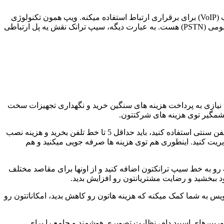
حالا این سرویس دقیقا چه ربطی به راه اندازی کال سنتر VoIP داره؟ خب، کال سنتر VoIP در واقع یه مرکز تماس تلفنیه که از تکنولوژی ویپ (VoIP) برای برقراری ارتباط استفاده میکنه. ویپ همون تکنولوژی
ایه که صدا رو به داده تبدیل میکنه و از طریق اینترنت انتقال میده. سیپ ترانک هم بهترین گزینه برای اتصال کال سنتر VoIP به شبکه تلفن عمومی (PSTN) هست. به عبارت دیگه، سیپ ترانک نقش یه پل ارتباطی
ه نیازی به پرداخت هزینه های سنگین خرید و نگهداری تجهیزات سخت
 چشمگیر توی هزینه های شرکتتون.
یه مثال ساده بزنم. فرض کنید شما یه شرکت کوچیک دارید که روزانه حدود 50 تا تماس تلفنی ورودی و خروجی دارید. اگه بخواید از خطوط تلفن سنتی استفاده کنید، باید حداقل 5 تا خط تلفن بخرید و هزینه نصب
دیریت کنید. اینطوری هم توی هزینه ها صرفه جویی میکنید و هم
ف رو به خط سیپ ترانکتون اضافه کنید و از اونها برای مقاصد مختلف
ود ببخشید و رضایت مشتریانتون رو افزایش بدید.
پ ترانک بهترین گزینه برای شماست. این سرویس به شما کمک میکنه که هزینه هاتون رو کاهش بدید، امکاناتتون رو
دوربین‌های اسپید دام، نظارت تصویری هوشمند و جامع را برای