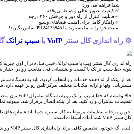
شما فراهم می‌آورد.
✅ کیفیت تصویر عالی و ضبط بی‌وقفه
✅ قابلیت کنترل از راه دور و چرخش ۳۶۰ درجه
✅ راهکار کامل برای امنیت فضاهای وسیع
امنیت خود را به ما بسپارید، با 09124135845 تماس بگیرید!
⚙️ راه اندازی کال سنتر
VoIP
با
سیپ ترانک
گا
راه اندازی کال سنتر ویپ با سیپ ترانک خیلی ساده تر از اون چیزیه که 
بتونه خط سیپ ترانک با کیفیت و پشتیبانی فنی مناسب رو در اختیار شم
مسیریابی اونها و ارائه امکانات مختلف مرکز تلفن رو بر عهده داره. شما میتونید یه دستگاه سانترال VoIP آماده بخرید
حالا وقتشه ک
تنظیمات سانترال وارد کنید. بعد از اینکه اتصال برقرار شد، میتونید 
آخرین مرحله، تنظیمات مربوط به کال سنتره. شما باید شماره های داخلی 
کال سنتر VoIP شما آماده استفاده است.
البته، اگه خودتون تخصص کافی برای راه اندازی کال سنتر VoIP رو ندارید، میتونید از یه متخصص کمک بگیرید. شرکت های زیادی هستن که خدمات راه اندازی و پشتیبانی کال سنتر VoIP رو ارائه میدن.