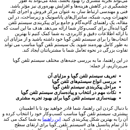
می‌تواند تجربه مشتری را بهبود بخشد، بلکه می‌تواند به طور
چشمگیری در کاهش هزینه‌ها و افزایش بهره‌وری نیز مؤثر باشد.
فنی و مهندسی ارتباط ساز، به عنوان مرکز فروش و اجرای کلیه
تجهیزات ویپ، شبکه، سانترال‌های پاناسونیک و زیرساخت، در این
مقاله، یک راهنمای گام‌به‌گام و جامع برای پیکربندی سیستم تلفن
گویا ایده‌آل برای کسب‌وکار شما ارائه می‌دهد. هدف ما این است که
با ارائه اطلاعات دقیق و کاربردی، به شما کمک کنیم تا بهترین
انتخاب‌ها را برای سیستم تلفن گویا خود داشته باشید و از مزایای آن
به طور کامل بهره‌مند شوید. یک سیستم تلفن گویا مناسب می تواند
تفاوت بزرگی در نحوه تعامل شما با مشتریانتان ایجاد کند.
در این راهنما، ما به بررسی جنبه‌های مختلف سیستم تلفن گویا
می‌پردازیم، از جمله:
تعریف سیستم تلفن گویا و مزایای آن
بررسی انواع سیستم‌های تلفن گویا
مراحل پیکربندی سیستم تلفن گویا
نکات مهم در انتخاب و پیاده‌سازی سیستم تلفن گویا
بهینه‌سازی سیستم تلفن گویا برای بهبود تجربه مشتری
با دنبال کردن این راهنما، شما قادر خواهید بود تا با اطمینان
بیشتری، سیستم تلفن گویا مناسب کسب‌وکار خود را انتخاب کرده و
آن را به بهترین شکل پیکربندی کنید.
این راهنما
به شما کمک می کند
تا از تمام پتانسیل های #سیستم_تلفن_گویا برای ارتقای سطح