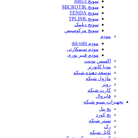
سویچ HRUI
سویچ MICROTIK
سویچ TENDA
سویچ TPLINK
سویچ دیلینک
سویچ مرکوسیس
مودم
مودم dsl-vdsl
مودم سیمکارتی
مودم فیبر نوری
اکسس پوینت
مدیا کانورتر
توسعه دهنده شبکه
ماژول شبکه
روتر
کارت شبکه
فایروال
تجهیزات پسیو شبکه
پچ پنل
پچ کورد
تستر شبکه
رک
کابل شبکه