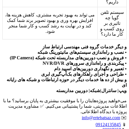
داریم؟
سیستم تلفن
می تواند به بهبود تجربه مشتری، کاهش هزینه ها،
گویا چه
افزایش بهره وری و بهبود تصویر برند شما کمک
تاثیری بر
کند و در نهایت به رشد کسب و کار شما منجر
روی کسب و
شود.
کار ما دارد؟
و دیگر خدمات گروه فنی مهندسی ارتباط ساز
• نصب و راه‌اندازی سیستم‌های مانیتورینگ شبکه
• فروش و نصب دوربین‌های مداربسته تحت شبکه (IP Camera)
• پیکربندی و راه‌اندازی سرورهای NVR/DVR
• تعمیر و نگهداری دوربین‌های اسپید دام
• طراحی و اجرای راهکارهای بک‌آپ‌گیری ابری
و بیش از ده ها خدمات دیگر در حوزه ارتباطات و شبکه های رایانه
ای
ویپ| سانترال|شبکه| دوربین مداربسته
می‌خواهید پروژه‌هایتان را با موفقیت بیشتری به پایان برسانید؟ ما با
اطلاعات مدیریتی، شما را پشتیبانی می‌کنیم. ✅ مشاوره مدیریت
پروژه با دیدگاه اطلاعاتی.
info@ertebatsaz.com
✉️
09124135845
📱