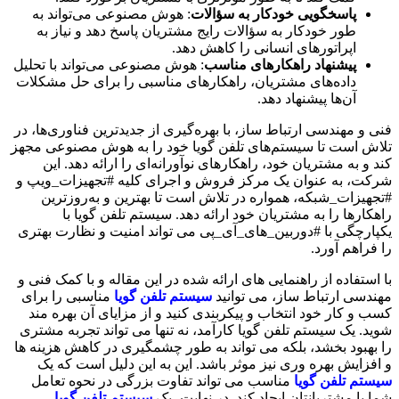
پاسخگویی خودکار به سؤالات
: هوش مصنوعی می‌تواند به
طور خودکار به سؤالات رایج مشتریان پاسخ دهد و نیاز به
اپراتورهای انسانی را کاهش دهد.
پیشنهاد راهکارهای مناسب
: هوش مصنوعی می‌تواند با تحلیل
داده‌های مشتریان، راهکارهای مناسبی را برای حل مشکلات
آن‌ها پیشنهاد دهد.
فنی و مهندسی ارتباط ساز، با بهره‌گیری از جدیدترین فناوری‌ها، در
تلاش است تا سیستم‌های تلفن گویا خود را به هوش مصنوعی مجهز
کند و به مشتریان خود، راهکارهای نوآورانه‌ای را ارائه دهد. این
شرکت، به عنوان یک مرکز فروش و اجرای کلیه #تجهیزات_ویپ و
#تجهیزات_شبکه، همواره در تلاش است تا بهترین و به‌روزترین
راهکارها را به مشتریان خود ارائه دهد. سیستم تلفن گویا با
یکپارچگی با #دوربین_های_آی_پی می تواند امنیت و نظارت بهتری
را فراهم آورد.
با استفاده از راهنمایی های ارائه شده در این مقاله و با کمک فنی و
مهندسی ارتباط ساز، می توانید
سیستم تلفن گویا
مناسبی را برای
کسب و کار خود انتخاب و پیکربندی کنید و از مزایای آن بهره مند
شوید. یک سیستم تلفن گویا کارآمد، نه تنها می تواند تجربه مشتری
را بهبود بخشد، بلکه می تواند به طور چشمگیری در کاهش هزینه ها
و افزایش بهره وری نیز موثر باشد. این به این دلیل است که یک
سیستم تلفن گویا
مناسب می تواند تفاوت بزرگی در نحوه تعامل
شما با مشتریانتان ایجاد کند. در نهایت، یک
سیستم تلفن گویا
،