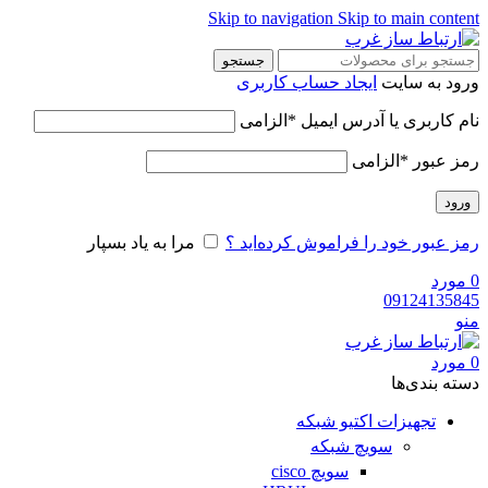
Skip to navigation
Skip to main content
جستجو
ورود به سایت
ایجاد حساب کاربری
نام کاربری یا آدرس ایمیل
*
الزامی
رمز عبور
*
الزامی
ورود
رمز عبور خود را فراموش کرده‌اید ؟
مرا به یاد بسپار
0
مورد
09124135845
منو
0
مورد
دسته‌ بندی‌ها
تجهیزات اکتیو شبکه
سویچ شبکه
سویچ cisco