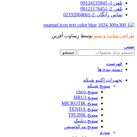
تلفن 1: 09124135845
تلفن 2: 09121176451
تماس رایگان :2-02192004661
طراحی سایت و سئو
توسط رساوب آفرین
بستن
جستجو
فهرست
دسته بندی‌ها
تجهیزات اکتیو شبکه
سویچ شبکه
سویچ cisco
سویچ HRUI
سویچ MICROTIK
سویچ TENDA
سویچ TPLINK
سویچ دیلینک
سویچ مرکوسیس
مودم