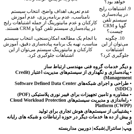
خواهد بود؟
9. اشتباهات رایج
عدم تعریف اهداف واضح، انتخاب سیستم
در پیاده‌سازی
نامناسب، عدم برنامه‌ریزی، عدم آموزش
سیستم تلفن
کارکنان و عدم مانیتورینگ از جمله اشتباهات رایج
گویا و CRM
در پیاده‌سازی سیستم تلفن گویا و CRM هستند.
چیست؟
10. چگونه
با انجام یک مطالعه امکان‌سنجی، انتخاب سیستم
می‌توان از این
مناسب، تهیه یک برنامه پیاده‌سازی دقیق، آموزش
اشتباهات
کارکنان و مانیتورینگ سیستم می‌توان از این
جلوگیری کرد؟
اشتباهات جلوگیری کرد.
و دیگر خدمات گروه فنی مهندسی ارتباط ساز
• پیاده‌سازی و نگهداری از سیستم‌های مدیریت اعتبار (Credit
Management)
• طراحی و اجرای شبکه‌های Software Defined Data Center
(SDDC)
• مشاوره و تامین تجهیزات برای فیبر نوری پلاستیکی (POF)
• راه‌اندازی و مدیریت سیستم‌های Cloud Workload Protection
Platform (CWPP)
• پشتیبانی از سیستم‌های هوش تجاری برای تولید
و بیش از ده ها خدمات دیگر در حوزه ارتباطات و شبکه های رایانه
ای
ویپ| سانترال|شبکه| دوربین مداربسته