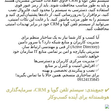
سیستم تلفن گویا و CRM حاوی اطلاعات حساس مشتریان هستند
و باید به طور مناسب محافظت شوند. باید از رمز عبور قوی
استفاده کنید، دسترسی به سیستم را محدود کنید، فایروال نصب
کنید، نرم‌افزار را به‌روزرسانی کنید، از داده‌ها پشتیبان‌گیری کنید و
سیستم را به طور مرتب مانیتور کنید. با رعایت این نکات امنیتی،
می‌توانید از سیستم تلفن گویا و CRM خود در برابر تهدیدات امنیتی
محافظت کنید.
آیا کسب و کار شما نیاز به یک ساختار منظم برای
مدیریت کاربران و منابع شبکه دارد؟ با سرور دامین
(Active Directory) از فنی و مهندسی ارتباط ساز،
مدیریتی یکپارچه و امن بر تمامی منابع IT سازمان خود
خواهید داشت.
✅ مدیریت مرکزی کاربران و دسترسی‌ها
✅ افزایش امنیت و کنترل بر منابع
✅ نصب و پیکربندی تخصصی و بهینه
برای ساختاری منسجم، همین حالا با ما تماس بگیرید!
09124135845
✔️ جمع‌بندی: سیستم تلفن گویا و CRM، سرمایه‌گذاری
هوشمندانه برای آینده کسب‌وکار