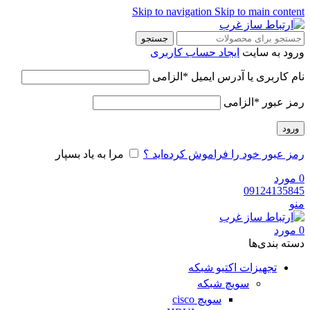
Skip to navigation
Skip to main content
جستجو
ورود به سایت
ایجاد حساب کاربری
نام کاربری یا آدرس ایمیل
*
الزامی
رمز عبور
*
الزامی
ورود
رمز عبور خود را فراموش کرده‌اید ؟
مرا به یاد بسپار
0
مورد
09124135845
منو
0
مورد
دسته‌ بندی‌ها
تجهیزات اکتیو شبکه
سویچ شبکه
سویچ cisco