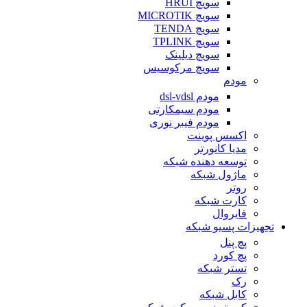
سویچ HRUI
سویچ MICROTIK
سویچ TENDA
سویچ TPLINK
سویچ دیلینک
سویچ مرکوسیس
مودم
مودم dsl-vdsl
مودم سیمکارتی
مودم فیبر نوری
اکسس پوینت
مدیا کانورتر
توسعه دهنده شبکه
ماژول شبکه
روتر
کارت شبکه
فایروال
تجهیزات پسیو شبکه
پچ پنل
پچ کورد
تستر شبکه
رک
کابل شبکه