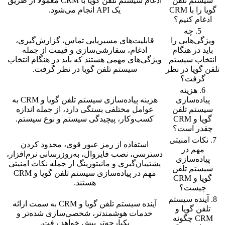
سیستم تلفن
ادغام سیستم تلفن گویا با CRM معمولاً از طریق
گویا را با CRM
یک API انجام می‌شود.
ادغام کنیم؟
5. چه
ویژگی‌هایی را
قابلیت‌های مسیریابی تماس، گزارش‌گیری،
باید در هنگام
ادغام، سفارشی‌سازی و قیمت از جمله
انتخاب سیستم
ویژگی‌های مهمی هستند که باید در هنگام انتخاب
تلفن گویا در نظر
سیستم تلفن گویا در نظر گرفت.
گرفت؟
6. هزینه
پیاده‌سازی
هزینه پیاده‌سازی سیستم تلفن گویا و CRM به
سیستم تلفن
عوامل مختلفی بستگی دارد، از جمله اندازه
گویا و CRM
کسب‌وکار، پیچیدگی سیستم و نوع سیستم.
چقدر است؟
7. نکات امنیتی
استفاده از رمز عبور قوی، محدود کردن
مهم در
دسترسی، نصب فایروال، به‌روزرسانی نرم‌افزار،
پیاده‌سازی
پشتیبان‌گیری و مانیتورینگ از جمله نکات امنیتی
سیستم تلفن
مهم در پیاده‌سازی سیستم تلفن گویا و CRM
گویا و CRM
هستند.
چیست؟
8. آینده سیستم
آینده سیستم تلفن گویا و CRM به سمت ارائه
تلفن گویا و
خدمات هوشمندتر، شخصی‌سازی شده‌تر و
CRM چگونه
یکپارچه‌تر پیش خواهد رفت.