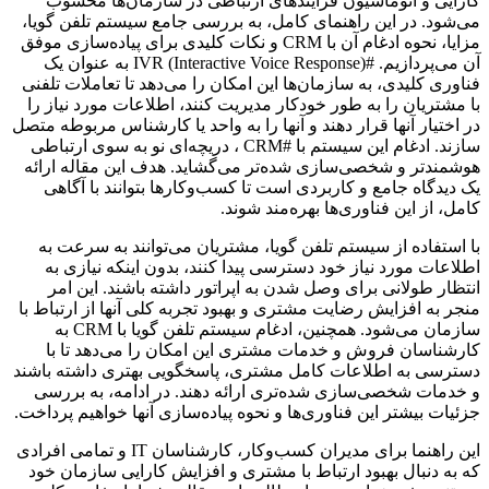
کارایی و اتوماسیون فرآیندهای ارتباطی در سازمان‌ها محسوب
می‌شود. در این راهنمای کامل، به بررسی جامع سیستم تلفن گویا،
مزایا، نحوه ادغام آن با CRM و نکات کلیدی برای پیاده‌سازی موفق
آن می‌پردازیم. #IVR (Interactive Voice Response) به عنوان یک
فناوری کلیدی، به سازمان‌ها این امکان را می‌دهد تا تعاملات تلفنی
با مشتریان را به طور خودکار مدیریت کنند، اطلاعات مورد نیاز را
در اختیار آنها قرار دهند و آنها را به واحد یا کارشناس مربوطه متصل
سازند. ادغام این سیستم با #CRM ، دریچه‌ای نو به سوی ارتباطی
هوشمندتر و شخصی‌سازی شده‌تر می‌گشاید. هدف این مقاله ارائه
یک دیدگاه جامع و کاربردی است تا کسب‌وکارها بتوانند با آگاهی
کامل، از این فناوری‌ها بهره‌مند شوند.
با استفاده از سیستم تلفن گویا، مشتریان می‌توانند به سرعت به
اطلاعات مورد نیاز خود دسترسی پیدا کنند، بدون اینکه نیازی به
انتظار طولانی برای وصل شدن به اپراتور داشته باشند. این امر
منجر به افزایش رضایت مشتری و بهبود تجربه کلی آنها از ارتباط با
سازمان می‌شود. همچنین، ادغام سیستم تلفن گویا با CRM به
کارشناسان فروش و خدمات مشتری این امکان را می‌دهد تا با
دسترسی به اطلاعات کامل مشتری، پاسخگویی بهتری داشته باشند
و خدمات شخصی‌سازی شده‌تری ارائه دهند. در ادامه، به بررسی
جزئیات بیشتر این فناوری‌ها و نحوه پیاده‌سازی آنها خواهیم پرداخت.
این راهنما برای مدیران کسب‌وکار، کارشناسان IT و تمامی افرادی
که به دنبال بهبود ارتباط با مشتری و افزایش کارایی سازمان خود