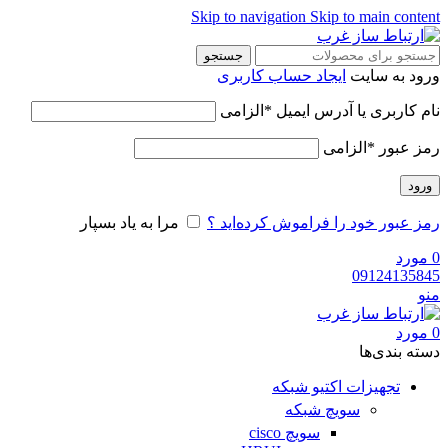
Skip to navigation
Skip to main content
جستجو
ورود به سایت
ایجاد حساب کاربری
نام کاربری یا آدرس ایمیل
*
الزامی
رمز عبور
*
الزامی
ورود
رمز عبور خود را فراموش کرده‌اید ؟
مرا به یاد بسپار
0
مورد
09124135845
منو
0
مورد
دسته‌ بندی‌ها
تجهیزات اکتیو شبکه
سویچ شبکه
سویچ cisco