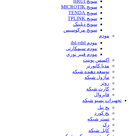
سویچ HRUI
سویچ MICROTIK
سویچ TENDA
سویچ TPLINK
سویچ دیلینک
سویچ مرکوسیس
مودم
مودم dsl-vdsl
مودم سیمکارتی
مودم فیبر نوری
اکسس پوینت
مدیا کانورتر
توسعه دهنده شبکه
ماژول شبکه
روتر
کارت شبکه
فایروال
تجهیزات پسیو شبکه
پچ پنل
پچ کورد
تستر شبکه
رک
کابل شبکه