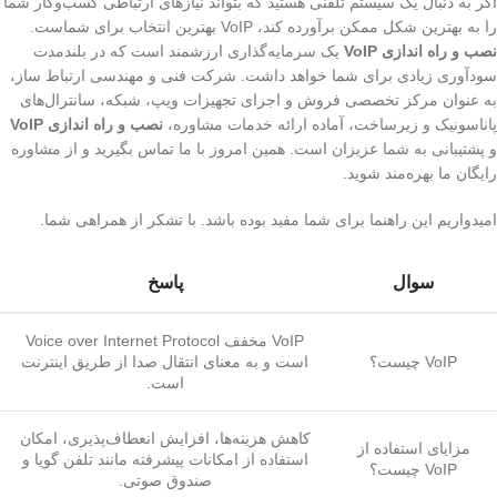
اگر به دنبال یک سیستم تلفنی هستید که بتواند نیازهای ارتباطی کسب‌وکار شما
را به بهترین شکل ممکن برآورده کند، VoIP بهترین انتخاب برای شماست.
نصب و راه اندازی VoIP
یک سرمایه‌گذاری ارزشمند است که در بلندمدت
سودآوری زیادی برای شما خواهد داشت. شرکت فنی و مهندسی ارتباط ساز،
به عنوان مرکز تخصصی فروش و اجرای تجهیزات ویپ، شبکه، سانترال‌های
پاناسونیک و زیرساخت، آماده ارائه خدمات مشاوره،
نصب و راه اندازی VoIP
و پشتیبانی به شما عزیزان است. همین امروز با ما تماس بگیرید و از مشاوره
رایگان ما بهره‌مند شوید.
امیدواریم این راهنما برای شما مفید بوده باشد. با تشکر از همراهی شما.
سوال
پاسخ
VoIP مخفف Voice over Internet Protocol
VoIP چیست؟
است و به معنای انتقال صدا از طریق اینترنت
است.
کاهش هزینه‌ها، افزایش انعطاف‌پذیری، امکان
مزایای استفاده از
استفاده از امکانات پیشرفته مانند تلفن گویا و
VoIP چیست؟
صندوق صوتی.