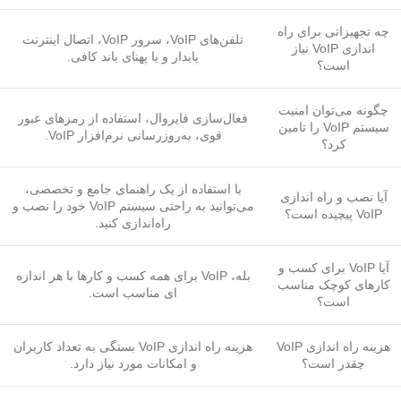
چه تجهیزاتی برای راه
تلفن‌های VoIP، سرور VoIP، اتصال اینترنت
اندازی VoIP نیاز
پایدار و با پهنای باند کافی.
است؟
چگونه می‌توان امنیت
فعال‌سازی فایروال، استفاده از رمزهای عبور
سیستم VoIP را تامین
قوی، به‌روزرسانی نرم‌افزار VoIP.
کرد؟
با استفاده از یک راهنمای جامع و تخصصی،
آیا نصب و راه اندازی
می‌توانید به راحتی سیستم VoIP خود را نصب و
VoIP پیچیده است؟
راه‌اندازی کنید.
آیا VoIP برای کسب و
بله، VoIP برای همه کسب و کارها با هر اندازه
کارهای کوچک مناسب
ای مناسب است.
است؟
هزینه راه اندازی VoIP
هزینه راه اندازی VoIP بستگی به تعداد کاربران
چقدر است؟
و امکانات مورد نیاز دارد.