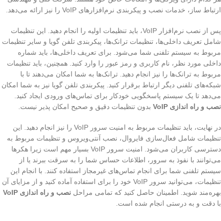
ارتباط ساز، خدمات نصب و پیکربندی نرم‌افزارهای VoIP را نیز ارائه می‌دهد.
پس از نصب نرم‌افزار VoIP، باید تنظیمات اولیه را انجام دهید. این تنظیمات
شامل تعریف داخلی‌ها، تنظیمات ترانک‌ها، پیکربندی تلفن گویا و سایر تنظیمات
مربوط به سیستم تلفنی شما می‌شود. برای تعریف داخلی‌ها، باید شماره
داخلی مورد نظر، نام کاربری و رمز عبور را وارد کنید. همچنین، باید تنظیمات
مربوط به ترانک‌ها را نیز انجام دهید. ترانک‌ها به شما امکان می‌دهند تا با
شبکه‌های تلفنی دیگر ارتباط برقرار کنید. پیکربندی تلفن گویا نیز به شما امکان
می‌دهد تا یک سیستم پاسخگویی خودکار برای تماس‌های ورودی ایجاد کنید.
نصب و راه اندازی VoIP
بدون تنظیمات دقیق و صحیح امکان پذیر نیست.
در نهایت، باید تنظیمات مربوط به امنیت سرور VoIP را نیز انجام دهید. این
تنظیمات شامل فعال‌سازی فایروال، نصب آنتی‌ویروس و تنظیمات مربوط به
دسترسی کاربران می‌شود. امنیت سرور VoIP بسیار مهم است زیرا هکرها
می‌توانند با نفوذ به سرور، اطلاعات حساس شما را به سرقت ببرند یا از
سیستم تلفنی شما برای انجام تماس‌های غیرمجاز استفاده کنند. با انجام این
تنظیمات، می‌توانید سرور VoIP خود را برای استفاده آماده کنید و از مزایای آن
بهره‌مند شوید. اطمینان حاصل کنید که تمامی مراحل
نصب و راه اندازی VoIP
با دقت و به درستی انجام شده است.