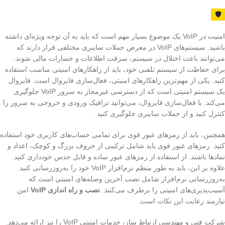
🛡️
امنیت در VoIP یک موضوع بسیار مهم است که باید به آن توجه ویژه‌ای داشته
باشید. سیستم‌های VoIP در معرض حملات سایبری مختلفی قرار دارند که
می‌توانند باعث اختلال در سیستم، سرقت اطلاعات و خسارات مالی شوند.
برای حفاظت از سیستم تلفنی خود، باید از راهکارهای امنیتی مناسب استفاده
کنید. یکی از مهم‌ترین راهکارهای امنیتی، فعال‌سازی فایروال است. فایروال
یک سیستم امنیتی است که از دسترسی غیرمجاز به سرور VoIP جلوگیری
می‌کند. با فعال‌سازی فایروال، می‌توانید ترافیک ورودی و خروجی به سرور را
کنترل کنید و از حملات سایبری جلوگیری کنید.
همچنین، باید از رمزهای عبور قوی برای تمامی حساب‌های کاربری خود استفاده
کنید. رمزهای عبور قوی باید شامل ترکیبی از حروف بزرگ و کوچک، اعداد و
نمادها باشند. از استفاده از رمزهای عبور ساده و قابل حدس خودداری کنید.
علاوه بر این، باید به طور منظم نرم‌افزار VoIP خود را به‌روزرسانی کنید.
به‌روزرسانی نرم‌افزار شامل نصب آخرین وصله‌های امنیتی است که
آسیب‌پذیری‌های امنیتی را برطرف می‌کنند.
نصب و راه اندازی VoIP
امن
نیازمند رعایت این نکات است.
شرکت فنی و مهندسی ارتباط ساز، خدمات امنیتی VoIP را نیز ارائه می‌دهد.