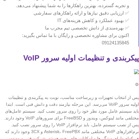
و تجربه گسترده، بهترین راهکارها را به شما پیشنهاد می‌دهد.
✅ ارزیابی دقیق نیازها و ارائه راهکارهای سفارشی
✅ بهبود عملکرد و کاهش هزینه‌های IT
✅ بهره‌مندی از دانش تخصصی تیم مجرب ما
اکنون برای مشاوره تخصصی و رایگان با ما تماس بگیرید:
09124135845
پیکربندی و تنظیمات اولیه سرور VoIP
⚙️
پس از انتخاب تجهیزات و زیرساخت مناسب، نوبت به پیکربندی و تنظیمات
اولیه سرور VoIP می‌رسد. این مرحله نیازمند دقت و دانش فنی است. ابتدا
باید سیستم عامل مورد نظر خود را روی سرور نصب کنید. سیستم عامل‌های
مختلفی مانند لینوکس، ویندوز و FreeBSD برای سرورهای VoIP وجود دارند.
پس از نصب سیستم عامل، باید نرم‌افزار VoIP را روی سرور نصب کنید.
نرم‌افزارهای VoIP مختلفی مانند Asterisk، FreePBX و 3CX وجود دارند که
هر کدام دارای ویژگی‌ها و امکانات خاص خود هستند. شرکت فنی و مهندسی