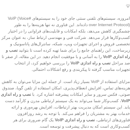
💡
امروزه، سیستم‌های تلفنی سنتی جای خود را به سیستم‌های #VoIP (Voice
over Internet Protocol) داده‌اند. این فناوری نه تنها هزینه‌ها را به طور
چشمگیری کاهش می‌دهد، بلکه امکانات و قابلیت‌های فراوانی را در اختیار
کسب‌وکارها قرار می‌دهد. شرکت فنی و مهندسی ارتباط ساز، به عنوان مرکز
تخصصی فروش و اجرای تجهیزات ویپ، شبکه، سانترال‌های پاناسونیک و
زیرساخت، این راهنمای جامع را برای شما تهیه کرده است تا بتوانید
نصب و
راه اندازی VoIP
را به آسانی و با موفقیت انجام دهید. در این مقاله، از صفر تا
صد مراحل
نصب و راه اندازی VoIP
را بررسی خواهیم کرد، از انتخاب
تجهیزات مناسب گرفته تا پیکربندی و رفع اشکالات احتمالی.
مزایای استفاده از VoIP بسیار زیاد است. از جمله این مزایا می‌توان به کاهش
هزینه‌های تماس، افزایش انعطاف‌پذیری، امکان استفاده از تلفن گویا، صندوق
صوتی، فکس سرور و سایر امکانات پیشرفته اشاره کرد. با
نصب و راه اندازی
VoIP
، کسب‌وکار شما می‌تواند به یک سیستم ارتباطی مدرن و کارآمد دست
یابد. این سیستم امکان مدیریت بهتر ارتباطات، افزایش بهره‌وری و ارائه
خدمات بهتر به مشتریان را فراهم می‌کند. با توجه به رشد روزافزون
فناوری‌های ارتباطی،
نصب و راه اندازی VoIP
یک گام ضروری برای هر
کسب‌وکاری است که به دنبال پیشرفت و توسعه است.