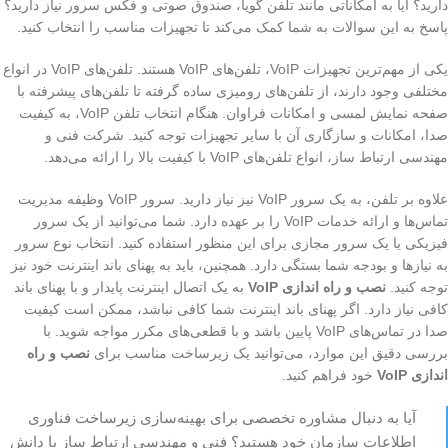
دارید؟ آیا به امکاناتی مانند تلفن گویا، صندوق صوتی و فکس سرور نیاز دارید؟
پاسخ به این سوالات به شما کمک می‌کند تا تجهیزات مناسب را انتخاب کنید.
یکی از مهم‌ترین تجهیزات VoIP، تلفن‌های VoIP هستند. تلفن‌های VoIP در انواع
مختلفی وجود دارند، از تلفن‌های رومیزی ساده گرفته تا تلفن‌های پیشرفته با
صفحه نمایش لمسی و امکانات فراوان. هنگام انتخاب تلفن VoIP، به کیفیت
صدا، امکانات و سازگاری آن با سایر تجهیزات توجه کنید. شرکت فنی و
مهندسی ارتباط ساز، انواع تلفن‌های VoIP با کیفیت بالا را ارائه می‌دهد.
علاوه بر تلفن، به یک سرور VoIP نیز نیاز دارید. سرور VoIP وظیفه مدیریت
تماس‌ها و ارائه خدمات VoIP را بر عهده دارد. شما می‌توانید از یک سرور
فیزیکی یا یک سرور مجازی برای این منظور استفاده کنید. انتخاب نوع سرور
به نیازها و بودجه شما بستگی دارد. همچنین، باید به پهنای باند اینترنت خود نیز
توجه کنید.
نصب و راه اندازی VoIP
به یک اتصال اینترنت پایدار و با پهنای باند
کافی نیاز دارد. اگر پهنای باند اینترنت شما کافی نباشد، ممکن است کیفیت
صدا در تماس‌های VoIP پایین باشد و با قطعی‌های مکرر مواجه شوید. با
بررسی دقیق این موارد، می‌توانید یک زیرساخت مناسب برای
نصب و راه
اندازی VoIP
خود فراهم کنید.
آیا به دنبال مشاوره تخصصی برای بهینه‌سازی زیرساخت فناوری
اطلاعات سازمان خود هستید؟ فنی و مهندسی ارتباط ساز با دانش