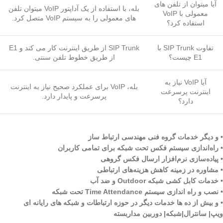
آیا میتوان از تلفن های
بله، با استفاده از یک آداپتور VoIP میتوان تلفن
معمولی با VoIP
های معمولی را به سیستم VoIP متصل کرد.
استفاده کرد؟
تفاوت SIP Trunk با
SIP Trunk از طریق اینترنت کار می کند و E1
E1 چیست؟
از طریق خطوط تلفن سنتی.
آیا VoIP نیاز به
بله، VoIP برای عملکرد صحیح نیاز به اینترنت
اینترنت پرسرعت
پرسرعت و پایدار دارد.
دارد؟
• و دیگر خدمات گروه فنی مهندسی ارتباط ساز
• راه‌اندازی سیستم فکس تحت شبکه برای تمامی کاربران
• پیاده‌سازی نرم‌افزار ارسال فکس گروهی
• مشاوره در زمینه کاهش هزینه‌های ارتباطی
• خدمات کابل کشی شبکه Outdoor و ضد آب
• نصب و راه اندازی سیستم Time Attendance تحت شبکه
• و بیش از ده ها خدمات دیگر در حوزه ارتباطات و شبکه های رایانه ای
ویپ| سانترال|شبکه| دوربین مداربسته