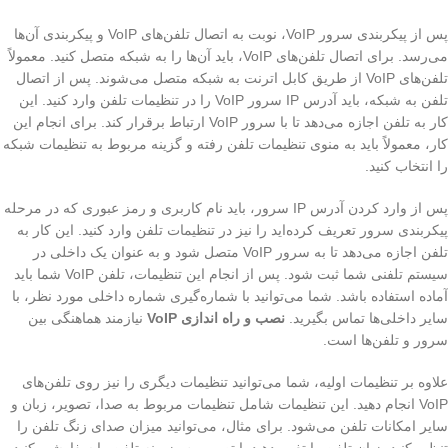
پس از پیکربندی سرور VoIP، نوبت به اتصال تلفن‌های VoIP و پیکربندی آن‌ها
می‌رسد. برای اتصال تلفن‌های VoIP، باید آن‌ها را به شبکه متصل کنید. معمولاً
تلفن‌های VoIP از طریق کابل اترنت به شبکه متصل می‌شوند. پس از اتصال
تلفن به شبکه، باید آدرس IP سرور VoIP را در تنظیمات تلفن وارد کنید. این
کار به تلفن اجازه می‌دهد تا با سرور VoIP ارتباط برقرار کند. برای انجام این
کار، معمولاً باید به منوی تنظیمات تلفن رفته و گزینه مربوط به تنظیمات شبکه
را انتخاب کنید.
پس از وارد کردن آدرس IP سرور، باید نام کاربری و رمز عبوری که در مرحله
پیکربندی سرور تعریف کرده‌اید را نیز در تنظیمات تلفن وارد کنید. این کار به
تلفن اجازه می‌دهد تا به سرور VoIP متصل شود و به عنوان یک داخلی در
سیستم تلفنی شما ثبت شود. پس از انجام این تنظیمات، تلفن VoIP شما باید
آماده استفاده باشد. شما می‌توانید با شماره‌گیری شماره داخلی مورد نظر، با
سایر داخلی‌ها تماس بگیرید.
نصب و راه اندازی VoIP
نیازمند هماهنگی بین
سرور و تلفن‌ها است.
علاوه بر تنظیمات اولیه، شما می‌توانید تنظیمات دیگری را نیز روی تلفن‌های
VoIP انجام دهید. این تنظیمات شامل تنظیمات مربوط به صدا، تصویر، زبان و
سایر امکانات تلفن می‌شود. برای مثال، می‌توانید میزان صدای زنگ تلفن را